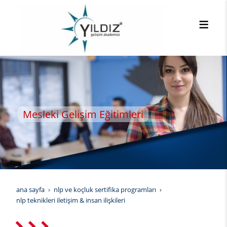
Mesleki Gelişim Eğitimleri
YILDIZ GELİŞİM AKADEMİSİ
ana sayfa
nlp ve koçluk sertifika programları
nlp teknikleri i̇letişim & i̇nsan i̇lişkileri