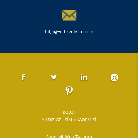
bilgi@yildizgelisim.com
©2021
YILDIZ GELİŞİM AKADEMİSİ
Sarvon®
Web Tasarım