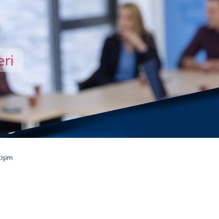
eri
EMİSİ
tişim