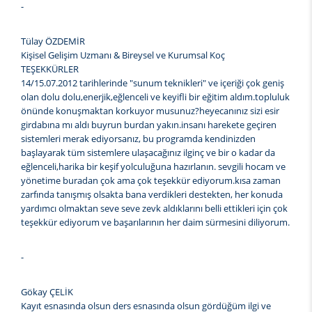
-
Tülay ÖZDEMİR
Kişisel Gelişim Uzmanı & Bireysel ve Kurumsal Koç
TEŞEKKÜRLER
14/15.07.2012 tarihlerinde "sunum teknikleri" ve içeriği çok geniş
olan dolu dolu,enerjik,eğlenceli ve keyifli bir eğitim aldım.topluluk
önünde konuşmaktan korkuyor musunuz?heyecanınız sizi esir
girdabına mı aldı buyrun burdan yakın.insanı harekete geçiren
sistemleri merak ediyorsanız, bu programda kendinizden
başlayarak tüm sistemlere ulaşacağınız ilginç ve bir o kadar da
eğlenceli,harika bir keşif yolculuğuna hazırlanın. sevgili hocam ve
yönetime buradan çok ama çok teşekkür ediyorum.kısa zaman
zarfında tanışmış olsakta bana verdikleri destekten, her konuda
yardımcı olmaktan seve seve zevk aldıklarını belli ettikleri için çok
teşekkür ediyorum ve başarılarının her daim sürmesini diliyorum.
-
Gökay ÇELİK
Kayıt esnasında olsun ders esnasında olsun gördüğüm ilgi ve