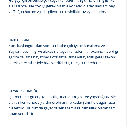
Herşey için öncelikle çok teşekkür ederim. Eğitimcilerin ilgilisi ve
alakası özellikle çok iyi gerek bizimle yönetici olarak Bayram bey
ve Tuğba hocamız çok ilgilendiler kesinlikle tavsiye ederim.
-
Berk ÇILGIN
Kurs başlangıcından sonuna kadar çok iyi bir karşılama ve
Bayram beyin ilgi ve alakasına teşekkür ederim. hocamızın verdiği
eğitim çalışma hayatımda çok fazla işime yarayacak gerek teknik
gerekse tecrübesiyle bize verdikleri için teşekkür ederim.
-
Sema TOLUNGÜÇ
Eğitmenimiz güleryüzlü, Anlaşılır anlatım şekli ve yapacağınız işle
alakalı her konuda yardımcı olması ne kadar şanslı olduğumuzu
hissettirdi. Kurumda gayet düzenli temiz kurumsallık olarak tam
puan verilebilir.