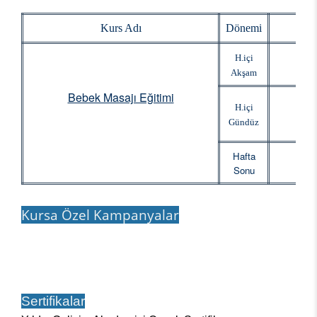
Kurs Adı
Dönemi
Baş
H.içi
Akşam
Bebek Masajı Eğitimi
H.içi
Gündüz
Hafta
Sonu
Kursa Özel Kampanyalar
Sertifikalar