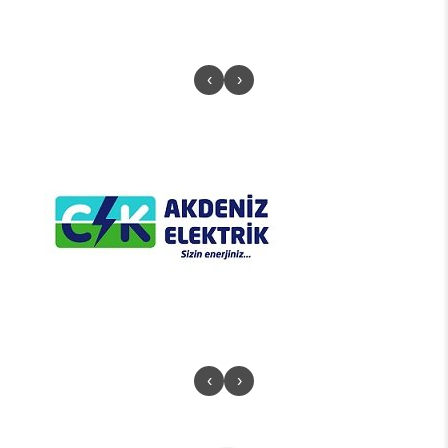
‹
›
‹
›