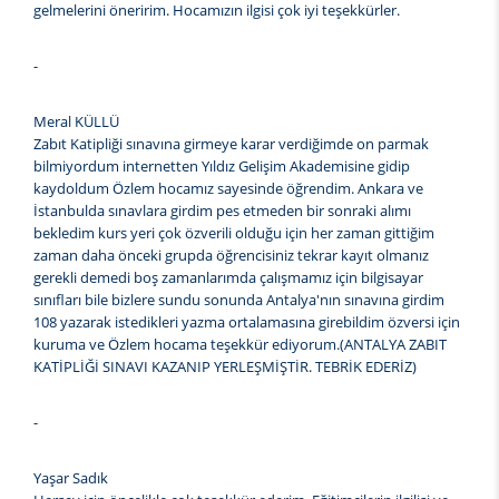
gelmelerini öneririm. Hocamızın ilgisi çok iyi teşekkürler.
-
Meral KÜLLÜ
Zabıt Katipliği sınavına girmeye karar verdiğimde on parmak
bilmiyordum internetten Yıldız Gelişim Akademisine gidip
kaydoldum Özlem hocamız sayesinde öğrendim. Ankara ve
İstanbulda sınavlara girdim pes etmeden bir sonraki alımı
bekledim kurs yeri çok özverili olduğu için her zaman gittiğim
zaman daha önceki grupda öğrencisiniz tekrar kayıt olmanız
gerekli demedi boş zamanlarımda çalışmamız için bilgisayar
sınıfları bile bizlere sundu sonunda Antalya'nın sınavına girdim
108 yazarak istedikleri yazma ortalamasına girebildim özversi için
kuruma ve Özlem hocama teşekkür ediyorum.(ANTALYA ZABIT
KATİPLİĞİ SINAVI KAZANIP YERLEŞMİŞTİR. TEBRİK EDERİZ)
-
Yaşar Sadık