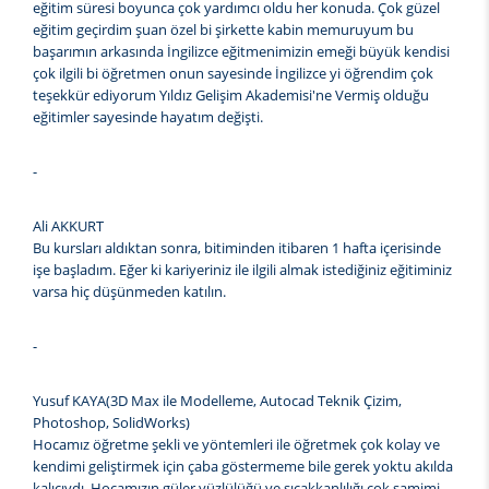
eğitim süresi boyunca çok yardımcı oldu her konuda. Çok güzel
eğitim geçirdim şuan özel bi şirkette kabin memuruyum bu
başarımın arkasında İngilizce eğitmenimizin emeği büyük kendisi
çok ilgili bi öğretmen onun sayesinde İngilizce yi öğrendim çok
teşekkür ediyorum Yıldız Gelişim Akademisi'ne Vermiş olduğu
eğitimler sayesinde hayatım değişti.
-
Ali AKKURT
Bu kursları aldıktan sonra, bitiminden itibaren 1 hafta içerisinde
işe başladım. Eğer ki kariyeriniz ile ilgili almak istediğiniz eğitiminiz
varsa hiç düşünmeden katılın.
-
Yusuf KAYA(3D Max ile Modelleme, Autocad Teknik Çizim,
Photoshop, SolidWorks)
Hocamız öğretme şekli ve yöntemleri ile öğretmek çok kolay ve
kendimi geliştirmek için çaba göstermeme bile gerek yoktu akılda
kalıcıydı. Hocamızın güler yüzlülüğü ve sıcakkanlılığı çok samimi