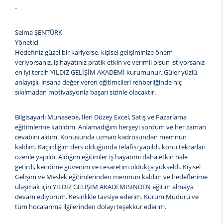
-
Selma ŞENTÜRK
Yönetici
Hedefiniz güzel bir kariyerse, kişisel gelişiminize önem
veriyorsanız, iş hayatınız pratik etkin ve verimli olsun istiyorsanız
en iyi tercih YILDIZ GELİŞİM AKADEMİ kurumunur. Güler yüzlü,
anlayışlı, insana değer veren eğitimcileri rehberliğinde hiç
sıkılmadan motivasyonla başarı sizinle olacaktır.
Bilgisayarlı Muhasebe, İleri Düzey Excel, Satış ve Pazarlama
eğitimlerine katıldım. Anlamadığım herşeyi sordum ve her zaman
cevabını aldım. Konusunda uzman kadrosundan memnun
kaldım. Kaçırdığım ders olduğunda telafisi yapıldı. konu tekrarları
özenle yapıldı. Aldığım eğitimler iş hayatımı daha etkin hale
getirdi, kendime güvenim ve cesaretim oldukça yükseldi. Kişisel
Gelişim ve Meslek eğitimlerinden memnun kaldım ve hedeflerime
ulaşmak için YILDIZ GELİŞİM AKADEMİSİNDEN eğitim almaya
devam ediyorum. Kesinlikle tavsiye ederim. Kurum Müdürü ve
tüm hocalarıma ilgilerinden dolayı teşekkür ederim.