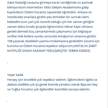
Zabıt Katipliği sınavına girmeye karar verdiğimde on parmak
bilmiyordum internetten Yıldız Gelişim Akademisine gidip
kaydoldum Özlem hocamız sayesinde öğrendim. Ankara ve
İstanbulda sınavlara girdim pes etmeden bir sonraki alımı
bekledim kurs yeri çok özverili olduğu için her zaman gittiğim
zaman daha önceki grupda öğrencisiniz tekrar kayıt olmanız
gerekli demedi boş zamanlarımda çalışmamız için bilgisayar
sınıfları bile bizlere sundu sonunda Antalya'nın sınavına girdim
108 yazarak istedikleri yazma ortalamasına girebildim özversi için
kuruma ve Özlem hocama teşekkür ediyorum.(ANTALYA ZABIT
KATİPLİĞİ SINAVI KAZANIP YERLEŞMİŞTİR. TEBRİK EDERİZ)
-
Yaşar Sadık
Herşey için öncelikle çok teşekkür ederim. Eğitimcilerin ilgilisi ve
alakası özellikle çok iyi gerek bizimle yönetici olarak Bayram bey
ve Tuğba hocamız çok ilgilendiler kesinlikle tavsiye ederim.
-