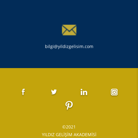
bilgi@yildizgelisim.com
©2021
YILDIZ GELİŞİM AKADEMİSİ