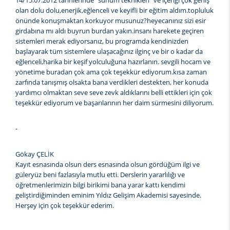
14/15.07.2012 tarihlerinde "sunum teknikleri" ve içeriği çok geniş
olan dolu dolu,enerjik,eğlenceli ve keyifli bir eğitim aldım.topluluk
önünde konuşmaktan korkuyor musunuz?heyecanınız sizi esir
girdabına mı aldı buyrun burdan yakın.insanı harekete geçiren
sistemleri merak ediyorsanız, bu programda kendinizden
başlayarak tüm sistemlere ulaşacağınız ilginç ve bir o kadar da
eğlenceli,harika bir keşif yolculuğuna hazırlanın. sevgili hocam ve
yönetime buradan çok ama çok teşekkür ediyorum.kısa zaman
zarfında tanışmış olsakta bana verdikleri destekten, her konuda
yardımcı olmaktan seve seve zevk aldıklarını belli ettikleri için çok
teşekkür ediyorum ve başarılarının her daim sürmesini diliyorum.
-
Gökay ÇELİK
Kayıt esnasında olsun ders esnasında olsun gördüğüm ilgi ve
güleryüz beni fazlasıyla mutlu etti. Derslerin yararlılığı ve
öğretmenlerimizin bilgi birikimi bana yarar kattı kendimi
geliştirdiğiminden eminim Yıldız Gelişim Akademisi sayesinde.
Herşey için çok teşekkür ederim.