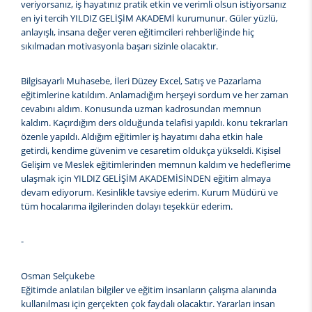
veriyorsanız, iş hayatınız pratik etkin ve verimli olsun istiyorsanız
en iyi tercih YILDIZ GELİŞİM AKADEMİ kurumunur. Güler yüzlü,
anlayışlı, insana değer veren eğitimcileri rehberliğinde hiç
sıkılmadan motivasyonla başarı sizinle olacaktır.
Bilgisayarlı Muhasebe, İleri Düzey Excel, Satış ve Pazarlama
eğitimlerine katıldım. Anlamadığım herşeyi sordum ve her zaman
cevabını aldım. Konusunda uzman kadrosundan memnun
kaldım. Kaçırdığım ders olduğunda telafisi yapıldı. konu tekrarları
özenle yapıldı. Aldığım eğitimler iş hayatımı daha etkin hale
getirdi, kendime güvenim ve cesaretim oldukça yükseldi. Kişisel
Gelişim ve Meslek eğitimlerinden memnun kaldım ve hedeflerime
ulaşmak için YILDIZ GELİŞİM AKADEMİSİNDEN eğitim almaya
devam ediyorum. Kesinlikle tavsiye ederim. Kurum Müdürü ve
tüm hocalarıma ilgilerinden dolayı teşekkür ederim.
-
Osman Selçukebe
Eğitimde anlatılan bilgiler ve eğitim insanların çalışma alanında
kullanılması için gerçekten çok faydalı olacaktır. Yararları insan