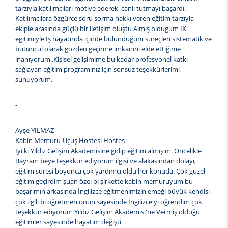
tarzıyla katılımcıları motive ederek, canlı tutmayı başardı.
Katılımcılara özgürce soru sorma hakkı veren eğitim tarzıyla
ekiple arasında güçlü bir iletişim oluştu Almış oldugum IK
egıtımıyle İş hayatında içinde bulunduğum süreçleri sistematik ve
bütüncül olarak gözden geçirme imkanını elde ettiğime
inanıyorum .Kişisel gelişimime bu kadar profesyonel katkı
sağlayan eğitim programınız için sonsuz teşekkürlerimi
sunuyorum.
-
Ayşe YILMAZ
Kabin Memuru-Uçuş Hostesi Hostes
İyi ki Yıldız Gelişim Akademisine gidip eğitim almışım. Öncelikle
Bayram beye teşekkür ediyorum ilgisi ve alakasından dolayı,
eğitim süresi boyunca çok yardımcı oldu her konuda. Çok güzel
eğitim geçirdim şuan özel bi şirkette kabin memuruyum bu
başarımın arkasında İngilizce eğitmenimizin emeği büyük kendisi
çok ilgili bi öğretmen onun sayesinde İngilizce yi öğrendim çok
teşekkür ediyorum Yıldız Gelişim Akademisi'ne Vermiş olduğu
eğitimler sayesinde hayatım değişti.