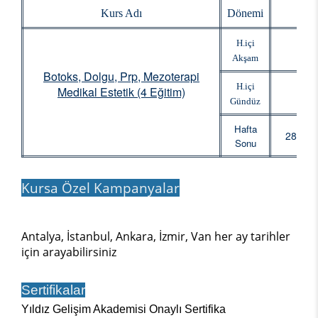
Kurs Adı
Dönemi
Baş
H.içi
Akşam
Botoks, Dolgu, Prp, Mezoterapi
H.içi
Medikal Estetik (4 Eğitim)
Gündüz
Hafta
28 Şub
Sonu
Kursa Özel Kampanyalar
Antalya, İstanbul, Ankara, İzmir, Van her ay tarihler
için arayabilirsiniz
Sertifikalar
Yıldız Gelişim Akademisi Onaylı Sertifika