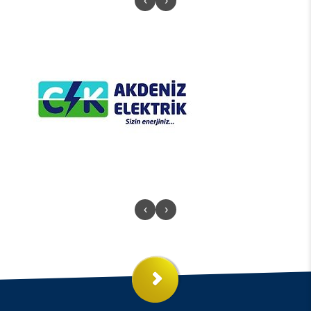
‹
›
‹
›