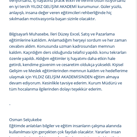
veriyorsanız, iş hayatınız pratik etkin ve verimli olsun istiyorsanız
en iyi tercih YILDIZ GELİŞİM AKADEMİ kurumunur. Güler yüzlü,
anlayışlı, insana değer veren eğitimcileri rehberliğinde hiç
sıkılmadan motivasyonla başarı sizinle olacaktır.
Bilgisayarlı Muhasebe, İleri Düzey Excel, Satış ve Pazarlama
eğitimlerine katıldım. Anlamadığım herşeyi sordum ve her zaman
cevabını aldım. Konusunda uzman kadrosundan memnun
kaldım. Kaçırdığım ders olduğunda telafisi yapıldı. konu tekrarları
özenle yapıldı. Aldığım eğitimler iş hayatımı daha etkin hale
getirdi, kendime güvenim ve cesaretim oldukça yükseldi. Kişisel
Gelişim ve Meslek eğitimlerinden memnun kaldım ve hedeflerime
ulaşmak için YILDIZ GELİŞİM AKADEMİSİNDEN eğitim almaya
devam ediyorum. Kesinlikle tavsiye ederim. Kurum Müdürü ve
tüm hocalarıma ilgilerinden dolayı teşekkür ederim.
-
Osman Selçukebe
Eğitimde anlatılan bilgiler ve eğitim insanların çalışma alanında
kullanılması için gerçekten çok faydalı olacaktır. Yararları insan