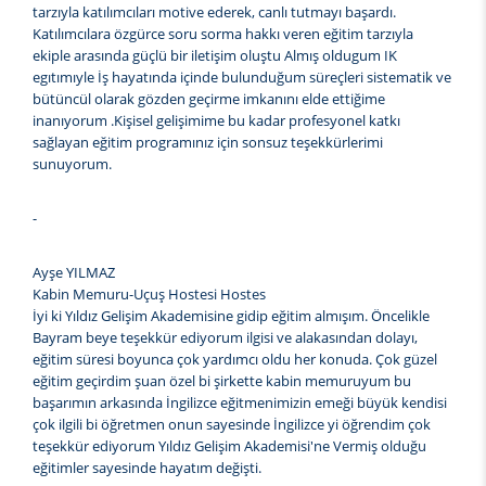
tarzıyla katılımcıları motive ederek, canlı tutmayı başardı.
Katılımcılara özgürce soru sorma hakkı veren eğitim tarzıyla
ekiple arasında güçlü bir iletişim oluştu Almış oldugum IK
egıtımıyle İş hayatında içinde bulunduğum süreçleri sistematik ve
bütüncül olarak gözden geçirme imkanını elde ettiğime
inanıyorum .Kişisel gelişimime bu kadar profesyonel katkı
sağlayan eğitim programınız için sonsuz teşekkürlerimi
sunuyorum.
-
Ayşe YILMAZ
Kabin Memuru-Uçuş Hostesi Hostes
İyi ki Yıldız Gelişim Akademisine gidip eğitim almışım. Öncelikle
Bayram beye teşekkür ediyorum ilgisi ve alakasından dolayı,
eğitim süresi boyunca çok yardımcı oldu her konuda. Çok güzel
eğitim geçirdim şuan özel bi şirkette kabin memuruyum bu
başarımın arkasında İngilizce eğitmenimizin emeği büyük kendisi
çok ilgili bi öğretmen onun sayesinde İngilizce yi öğrendim çok
teşekkür ediyorum Yıldız Gelişim Akademisi'ne Vermiş olduğu
eğitimler sayesinde hayatım değişti.