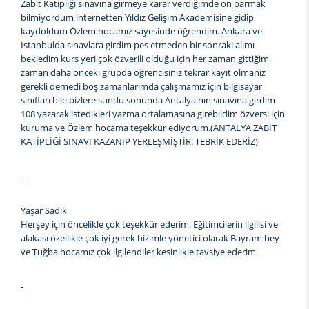
Zabıt Katipliği sınavına girmeye karar verdiğimde on parmak
bilmiyordum internetten Yıldız Gelişim Akademisine gidip
kaydoldum Özlem hocamız sayesinde öğrendim. Ankara ve
İstanbulda sınavlara girdim pes etmeden bir sonraki alımı
bekledim kurs yeri çok özverili olduğu için her zaman gittiğim
zaman daha önceki grupda öğrencisiniz tekrar kayıt olmanız
gerekli demedi boş zamanlarımda çalışmamız için bilgisayar
sınıfları bile bizlere sundu sonunda Antalya'nın sınavına girdim
108 yazarak istedikleri yazma ortalamasına girebildim özversi için
kuruma ve Özlem hocama teşekkür ediyorum.(ANTALYA ZABIT
KATİPLİĞİ SINAVI KAZANIP YERLEŞMİŞTİR. TEBRİK EDERİZ)
-
Yaşar Sadık
Herşey için öncelikle çok teşekkür ederim. Eğitimcilerin ilgilisi ve
alakası özellikle çok iyi gerek bizimle yönetici olarak Bayram bey
ve Tuğba hocamız çok ilgilendiler kesinlikle tavsiye ederim.
-