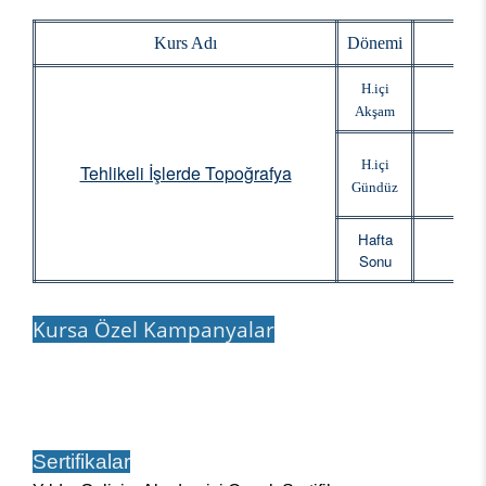
Kurs Adı
Dönemi
Baş
H.içi
Akşam
H.içi
Tehlikeli İşlerde Topoğrafya
Gündüz
Hafta
Sonu
Kursa Özel Kampanyalar
Sertifikalar