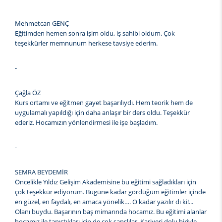
Mehmetcan GENÇ
Eğitimden hemen sonra işim oldu, iş sahibi oldum. Çok
teşekkürler memnunum herkese tavsiye ederim.
-
Çağla ÖZ
Kurs ortamı ve eğitmen gayet başarılıydı. Hem teorik hem de
uygulamalı yapıldığı için daha anlaşır bir ders oldu. Teşekkür
ederiz. Hocamızın yönlendirmesi ile işe başladım.
-
SEMRA BEYDEMİR
Öncelikle Yıldız Gelişim Akademisine bu eğitimi sağladıkları için
çok teşekkür ediyorum. Bugüne kadar gördüğüm eğitimler içinde
en güzel, en faydalı, en amaca yönelik…. O kadar yazılır dı ki!...
Olanı buydu. Başarının baş mimarında hocamız. Bu eğitimi alanlar
hocamız ile tanıştıkları için de çok şanslılar. Kariyeri dolu biriyle