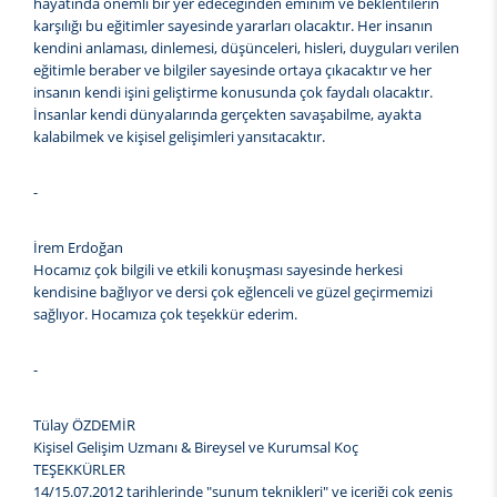
hayatında önemli bir yer edeceğinden eminim ve beklentilerin
karşılığı bu eğitimler sayesinde yararları olacaktır. Her insanın
kendini anlaması, dinlemesi, düşünceleri, hisleri, duyguları verilen
eğitimle beraber ve bilgiler sayesinde ortaya çıkacaktır ve her
insanın kendi işini geliştirme konusunda çok faydalı olacaktır.
İnsanlar kendi dünyalarında gerçekten savaşabilme, ayakta
kalabilmek ve kişisel gelişimleri yansıtacaktır.
-
İrem Erdoğan
Hocamız çok bilgili ve etkili konuşması sayesinde herkesi
kendisine bağlıyor ve dersi çok eğlenceli ve güzel geçirmemizi
sağlıyor. Hocamıza çok teşekkür ederim.
-
Tülay ÖZDEMİR
Kişisel Gelişim Uzmanı & Bireysel ve Kurumsal Koç
TEŞEKKÜRLER
14/15.07.2012 tarihlerinde "sunum teknikleri" ve içeriği çok geniş