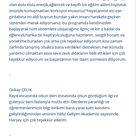
olan dolu dolu,enerjik,eğlenceli ve keyifli bir eğitim aldım.topluluk
önünde konuşmaktan korkuyor musunuz?heyecanınız sizi esir
girdabına mı aldı buyrun burdan yakın.insanı harekete geçiren
sistemleri merak ediyorsanız, bu programda kendinizden
başlayarak tüm sistemlere ulaşacağınız ilginç ve bir o kadar da
eğlenceli,harika bir keşif yolculuğuna hazırlanın. sevgili hocam ve
yönetime buradan çok ama çok teşekkür ediyorum.kısa zaman
zarfında tanışmış olsakta bana verdikleri destekten, her konuda
yardımcı olmaktan seve seve zevk aldıklarını belli ettikleri için çok
teşekkür ediyorum ve başarılarının her daim sürmesini diliyorum.
-
Gökay ÇELİK
Kayıt esnasında olsun ders esnasında olsun gördüğüm ilgi ve
güleryüz beni fazlasıyla mutlu etti. Derslerin yararlılığı ve
öğretmenlerimizin bilgi birikimi bana yarar kattı kendimi
geliştirdiğiminden eminim Yıldız Gelişim Akademisi sayesinde.
Herşey için çok teşekkür ederim.
-