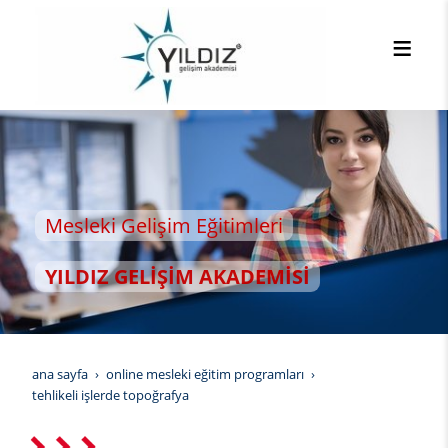
 Eğitimleri
İM AKADEMİSİ
ana sayfa
online mesleki eğitim programları
tehlikeli i̇şlerde topoğrafya