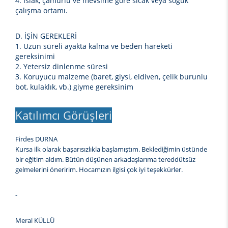
4. Islak, çamurlu ve mevsime göre sıcak veya soğuk
çalışma ortamı.
D. İŞİN GEREKLERİ
1. Uzun süreli ayakta kalma ve beden hareketi
gereksinimi
2. Yetersiz dinlenme süresi
3. Koruyucu malzeme (baret, giysi, eldiven, çelik burunlu
bot, kulaklık, vb.) giyme gereksinim
Katılımcı Görüşleri
Firdes DURNA
Kursa ilk olarak başarısızlıkla başlamıştım. Beklediğimin üstünde
bir eğitim aldım. Bütün düşünen arkadaşlarıma tereddütsüz
gelmelerini öneririm. Hocamızın ilgisi çok iyi teşekkürler.
-
Meral KÜLLÜ