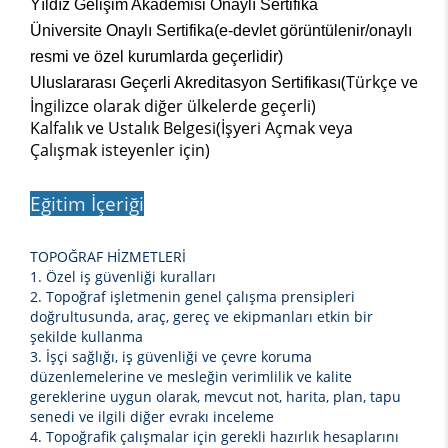
Yıldız Gelişim Akademisi Onaylı Sertifika
Üniversite Onaylı Sertifika(e-devlet görüntülenir/onaylı
resmi ve özel kurumlarda geçerlidir)
(Türkçe ve
Uluslararası Geçerli Akreditasyon Sertifikası
İngilizce olarak diğer ülkelerde geçerli)
Kalfalık ve Ustalık Belgesi(İşyeri Açmak veya
Çalışmak isteyenler için)
Eğitim İçeriği
TOPOĞRAF HİZMETLERİ
1. Özel iş güvenliği kuralları
2. Topoğraf işletmenin genel çalışma prensipleri
doğrultusunda, araç, gereç ve ekipmanları etkin bir
şekilde kullanma
3. İşçi sağlığı, iş güvenliği ve çevre koruma
düzenlemelerine ve mesleğin verimlilik ve kalite
gereklerine uygun olarak, mevcut not, harita, plan, tapu
senedi ve ilgili diğer evrakı inceleme
4. Topoğrafik çalışmalar için gerekli hazırlık hesaplarını