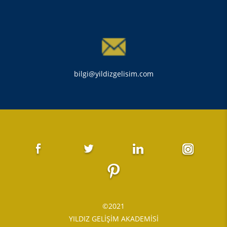
bilgi@yildizgelisim.com
©2021
YILDIZ GELİŞİM AKADEMİSİ