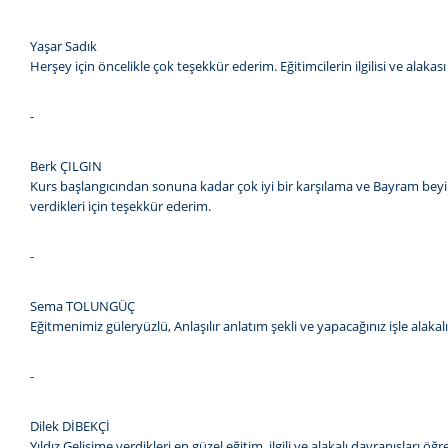
Yaşar Sadık
Herşey için öncelikle çok teşekkür ederim. Eğitimcilerin ilgilisi ve alaka
-
Berk ÇILGIN
Kurs başlangıcından sonuna kadar çok iyi bir karşılama ve Bayram beyin
verdikleri için teşekkür ederim.
-
Sema TOLUNGÜÇ
Eğitmenimiz güleryüzlü, Anlaşılır anlatım şekli ve yapacağınız işle ala
-
Dilek DİBEKÇİ
Yıldız Gelişime verdikleri en güzel eğitim, ilgili ve alakalı davranışları