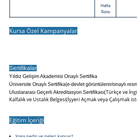
Hafta
Sonu
Kursa Özel Kampanyalar
Sertifikalar
Yıldız Gelişim Akademisi Onaylı Sertifika
Üniversite Onaylı Sertifika(e-devlet görüntülenir/onaylı res
(Türkçe ve İngi
Uluslararası Geçerli Akreditasyon Sertifikası
Kalfalık ve Ustalık Belgesi(İşyeri Açmak veya Çalışmak ist
Eğitim İçeriği
Yoga nedir ve neleri kapsar?