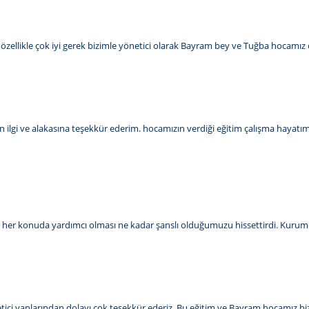
sı özellikle çok iyi gerek bizimle yönetici olarak Bayram bey ve Tuğba hocamız ç
 ilgi ve alakasına teşekkür ederim. hocamızın verdiği eğitim çalışma hayatım
kalı her konuda yardımcı olması ne kadar şanslı olduğumuzu hissettirdi. Kurum
 öğretici yanlarından dolayı çok teşekkür ederiz. Bu eğitim ve Bayram hocamız b