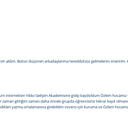
ğitim aldım. Bütün düşünen arkadaşlarıma tereddütsüz gelmelerini öneririm. Ho
dum internetten Yıldız Gelişim Akademisine gidip kaydoldum Özlem hocamız 
er zaman gittiğim zaman daha önceki grupda öğrencisiniz tekrar kayıt olmanız
istedikleri yazma ortalamasına girebildim özversi için kuruma ve Özlem ho