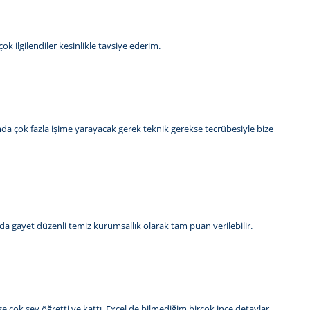
ok ilgilendiler kesinlikle tavsiye ederim.
da çok fazla işime yarayacak gerek teknik gerekse tecrübesiyle bize
da gayet düzenli temiz kurumsallık olarak tam puan verilebilir.
ize çok şey öğretti ve kattı. Excel de bilmediğim birçok ince detaylar