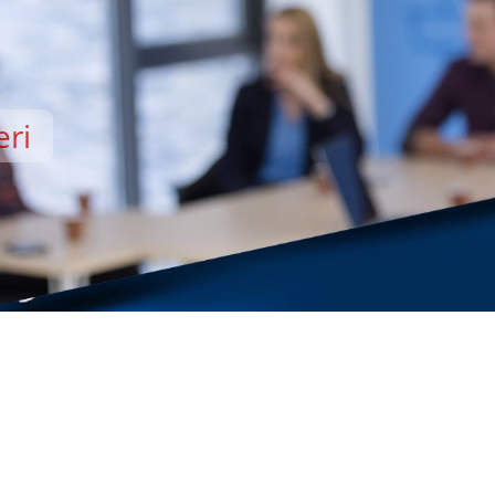
eri
EMİSİ