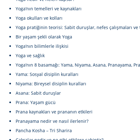
Yoga’nın temelleri ve kaynakları
Yoga okulları ve kolları
Yoga pratiğinin teorisi: Sabit duruşlar, nefes çalışmaları v
Bir yaşam şekli olarak Yoga
Yoga’nın bilimlerle ilişkisi
Yoga ve sağlık
Yoga’nın 8 basamağı: Yama, Niyama, Asana, Pranayama, Pr
Yama: Sosyal disiplin kuralları
Niyama: Bireysel disiplin kuralları
Asana: Sabit duruşlar
Prana: Yaşam gücü
Prana kaynakları ve prananın etkileri
Pranayama nedir ve nasıl ilerlenir?
Pancha Kosha – Tri Sharira
Çakralar nedir ve ne gibi etkilere sahiptir?