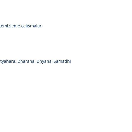
e temizleme çalışmaları
atyahara, Dharana, Dhyana, Samadhi