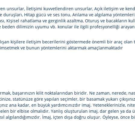
eyen unsurlar, İletişimi kuvvetlendiren unsurlar, Açık iletişim ve kend
vde duruşları, Hitap gücü ve ses tonu, Anlama ve algılama yöntemler
ası, Kişisel rahatlama ve gerginlik azaltma, Oturuş ve bacakların k
e beden dilimizin uyumu vb. konular ile ilgili profesyonelliği ara
şan kişilere iletişim becerilerini göstermede önemli bir araç olan t
 benimsetmek ve bunun yöntemlerini aktarmak amaçlanmaktadır
urmak, başarınızın kilit noktalarından biridir. Ne zaman, nerede, nas
ize, statünüze göre yapılan seçimler, bir basamak yukarı çıkışınızı 
nız ana kadar, en büyük yardımcınızdır imaj. Yeteneklerinizle, nitel
elen bir elbise olmalıdır. Yanlış oluşturulan imaj, dar gelen ya da 
ıl algılandığımızdır. İmaj, içten dışa doğru oluşur. Öyleyse, önce 