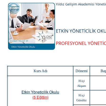
Yıldız Gelişim Akademisi Yönet
ETKİN YÖNETİCİLİK OK
PROFESYONEL YÖNETİCİ
Kurs Adı
Dönemi
Baş
H.içi
Akşam
Etkin Yöneticilik Okulu
H.içi
(5 Eğitim)
Gündüz