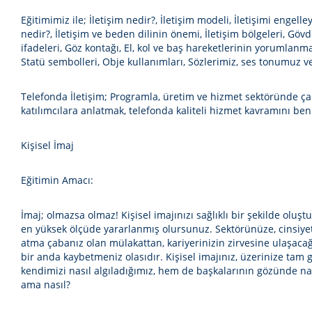
Eğitimimiz ile; İletişim nedir?, İletişim modeli, İletişimi engell
nedir?, İletişim ve beden dilinin önemi, İletişim bölgeleri, Gö
ifadeleri, Göz kontağı, El, kol ve baş hareketlerinin yorumlanm
Statü sembolleri, Obje kullanımları, Sözlerimiz, ses tonumuz v
Telefonda İletişim;
Programla, üretim ve hizmet sektöründe çalı
katılımcılara anlatmak, telefonda kaliteli hizmet kavramını
Kişisel İmaj
Eğitimin Amacı:
İmaj; olmazsa olmaz! Kişisel imajınızı sağlıklı bir şekilde oluşt
en yüksek ölçüde yararlanmış olursunuz. Sektörünüze, cinsiyetin
atma çabanız olan mülakattan, kariyerinizin zirvesine ulaşacağı
bir anda kaybetmeniz olasıdır. Kişisel imajınız, üzerinize tam g
kendimizi nasıl algıladığımız, hem de başkalarının gözünde nas
ama nasıl?