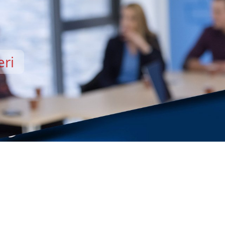
eri
EMİSİ