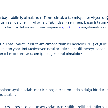
yı başarabilmiş olmalarıdır. Takım olmak ortak misyon ve vizyon doğ
oluşmasında önemli rol oynar. Takımdaşlık semineri; başarılı takım 
erin rolünü ve takım üyelerinin yapması
gerekenleri
uygulamalı örnekl
ruhu nasıl yaratılır Bir takım olmada zihinsel modeller İş, iş etiği 
kımların yönetimi Motivasyon nasıl artırılır? Esneklik nereye kadar? 
n dil modelleri ve takım içi iletişim nasıl olmalıdır?
 onların ayakta kalabilmek için baş etmek zorunda olduğu bir durum
ulacaktır.
i ve Stres, Stresle Başa Çıkmayı Zorlaştıran Kişilik Özellikleri, Psi