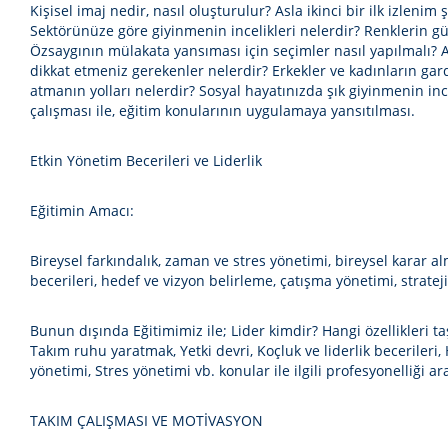
Kişisel imaj nedir, nasıl oluşturulur? Asla ikinci bir ilk izlenim
Sektörünüze göre giyinmenin incelikleri nelerdir? Renklerin gü
Özsaygının mülakata yansıması için seçimler nasıl yapılmalı? Ak
dikkat etmeniz gerekenler nelerdir? Erkekler ve kadınların gard
atmanın yolları nelerdir? Sosyal hayatınızda şık giyinmenin inc
çalışması ile, eğitim konularının uygulamaya yansıtılması.
Etkin Yönetim Becerileri ve Liderlik
Eğitimin Amacı:
Bireysel farkındalık, zaman ve stres yönetimi, bireysel karar 
becerileri, hedef ve vizyon belirleme, çatışma yönetimi, strate
Bunun dışında Eğitimimiz ile; Lider kimdir? Hangi özellikleri 
Takım ruhu yaratmak, Yetki devri, Koçluk ve liderlik becerileri,
yönetimi, Stres yönetimi vb. konular ile ilgili profesyonelliğ
TAKIM ÇALIŞMASI VE MOTİVASYON