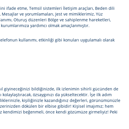
ini ifade etme, Temsil sistemleri İletişim araçları, Beden dili
i, Mesajlar ve yorumlamaları, Jest ve mimiklerimiz, Yüz
ullanımı, Oturuş düzenleri Bölge ve sahiplenme hareketleri,
yan kurumlarımıza yardımcı olmak amaçlanmıştır.
elefonun kullanımı, etkinliği gibi konuları uygulamalı olarak
ıl giyineceğinizi bildiğinizde, ilk izlenimin sihirli gücünden de
kolaylaştıracak, özsaygınızı da yükseltecektir. İşe ilk adım
iklerinizle, kişiliğinizle kazandığınız değerleri, görünümünüzle
üzerinizden dökülen bir elbise gibidir! Kişisel imajımız; hem
biz kendimizi beğenmeli, önce kendi gözümüze girmeliyiz! Peki