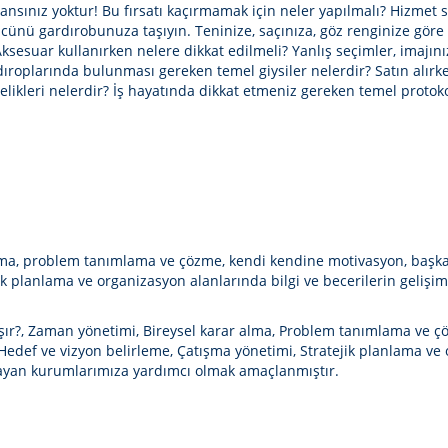
 şansınız yoktur! Bu fırsatı kaçırmamak için neler yapılmalı? Hizmet s
cünü gardırobunuza taşıyın. Teninize, saçınıza, göz renginize göre
sesuar kullanırken nelere dikkat edilmeli? Yanlış seçimler, imajınızı
ıroplarında bulunması gereken temel giysiler nelerdir? Satın alırken 
elikleri nelerdir? İş hayatında dikkat etmeniz gereken temel protoko
alma, problem tanımlama ve çözme, kendi kendine motivasyon, başkalar
jik planlama ve organizasyon alanlarında bilgi ve becerilerin geliş
taşır?, Zaman yönetimi, Bireysel karar alma, Problem tanımlama ve ç
 Hedef ve vizyon belirleme, Çatışma yönetimi, Stratejik planlama ve 
i arayan kurumlarımıza yardımcı olmak amaçlanmıştır.