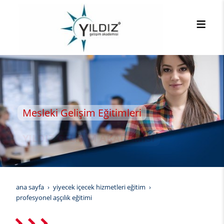
Mesleki Gelişim Eğitimleri
YILDIZ GELİŞİM AKADEMİSİ
ana sayfa
yiyecek i̇çecek hizmetleri eğitim
profesyonel aşçılık eğitimi