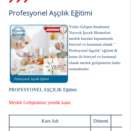
Profesyonel Aşçılık Eğitimi
Yıldız Gelişim Akademisi
Yiyecek İçecek Hizmetleri
meslek kursları kapsamında
bireysel ve kurumsal olarak
"
Profesyonel Aşçılık"
eğitimi &
kursu ile bireysel ve kurumsal
olarak meslek gelişiminize katkı
sunmaktadır.
PROFESYONEL AŞÇILIK Eğitimi
Meslek Gelişiminize yenilik katın
Kurs Adı
Dönemi
Baş