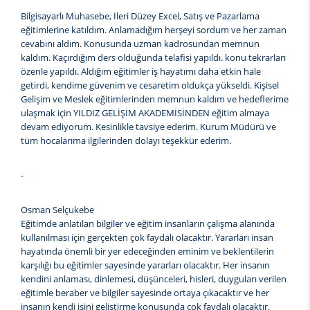
Bilgisayarlı Muhasebe, İleri Düzey Excel, Satış ve Pazarlama
eğitimlerine katıldım. Anlamadığım herşeyi sordum ve her zaman
cevabını aldım. Konusunda uzman kadrosundan memnun
kaldım. Kaçırdığım ders olduğunda telafisi yapıldı. konu tekrarları
özenle yapıldı. Aldığım eğitimler iş hayatımı daha etkin hale
getirdi, kendime güvenim ve cesaretim oldukça yükseldi. Kişisel
Gelişim ve Meslek eğitimlerinden memnun kaldım ve hedeflerime
ulaşmak için YILDIZ GELİŞİM AKADEMİSİNDEN eğitim almaya
devam ediyorum. Kesinlikle tavsiye ederim. Kurum Müdürü ve
tüm hocalarıma ilgilerinden dolayı teşekkür ederim.
-
Osman Selçukebe
Eğitimde anlatılan bilgiler ve eğitim insanların çalışma alanında
kullanılması için gerçekten çok faydalı olacaktır. Yararları insan
hayatında önemli bir yer edeceğinden eminim ve beklentilerin
karşılığı bu eğitimler sayesinde yararları olacaktır. Her insanın
kendini anlaması, dinlemesi, düşünceleri, hisleri, duyguları verilen
eğitimle beraber ve bilgiler sayesinde ortaya çıkacaktır ve her
insanın kendi işini geliştirme konusunda çok faydalı olacaktır.