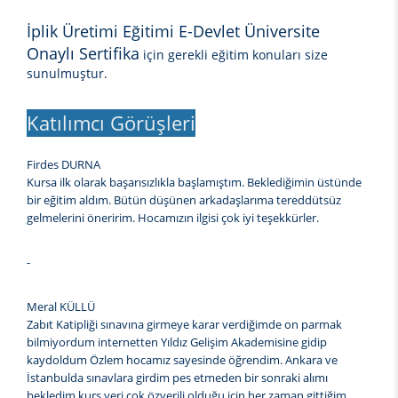
İplik Üretimi Eğitimi E-Devlet Üniversite
Onaylı Sertifika
için gerekli eğitim konuları size
sunulmuştur.
Katılımcı Görüşleri
Firdes DURNA
Kursa ilk olarak başarısızlıkla başlamıştım. Beklediğimin üstünde
bir eğitim aldım. Bütün düşünen arkadaşlarıma tereddütsüz
gelmelerini öneririm. Hocamızın ilgisi çok iyi teşekkürler.
-
Meral KÜLLÜ
Zabıt Katipliği sınavına girmeye karar verdiğimde on parmak
bilmiyordum internetten Yıldız Gelişim Akademisine gidip
kaydoldum Özlem hocamız sayesinde öğrendim. Ankara ve
İstanbulda sınavlara girdim pes etmeden bir sonraki alımı
bekledim kurs yeri çok özverili olduğu için her zaman gittiğim