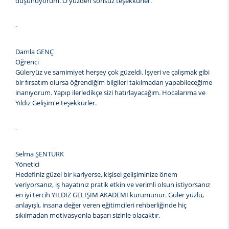
düşünüyorum. O yüzden sonsuz teşekkürler.
-
Damla GENÇ
Öğrenci
Güleryüz ve samimiyet herşey çok güzeldi. İşyeri ve çalışmak gibi
bir fırsatım olursa öğrendiğim bilgileri takılmadan yapabileceğime
inanıyorum. Yapıp ilerledikçe sizi hatırlayacağım. Hocalarıma ve
Yıldız Gelişim'e teşekkürler.
-
Selma ŞENTÜRK
Yönetici
Hedefiniz güzel bir kariyerse, kişisel gelişiminize önem
veriyorsanız, iş hayatınız pratik etkin ve verimli olsun istiyorsanız
en iyi tercih YILDIZ GELİŞİM AKADEMİ kurumunur. Güler yüzlü,
anlayışlı, insana değer veren eğitimcileri rehberliğinde hiç
sıkılmadan motivasyonla başarı sizinle olacaktır.