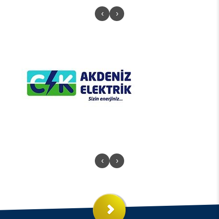
‹
›
‹
›