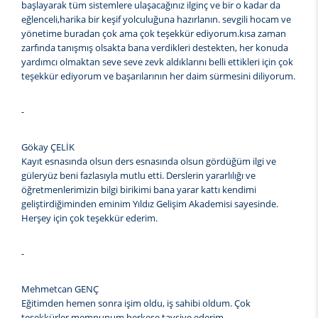
başlayarak tüm sistemlere ulaşacağınız ilginç ve bir o kadar da
eğlenceli,harika bir keşif yolculuğuna hazırlanın. sevgili hocam ve
yönetime buradan çok ama çok teşekkür ediyorum.kısa zaman
zarfında tanışmış olsakta bana verdikleri destekten, her konuda
yardımcı olmaktan seve seve zevk aldıklarını belli ettikleri için çok
teşekkür ediyorum ve başarılarının her daim sürmesini diliyorum.
-
Gökay ÇELİK
Kayıt esnasında olsun ders esnasında olsun gördüğüm ilgi ve
güleryüz beni fazlasıyla mutlu etti. Derslerin yararlılığı ve
öğretmenlerimizin bilgi birikimi bana yarar kattı kendimi
geliştirdiğiminden eminim Yıldız Gelişim Akademisi sayesinde.
Herşey için çok teşekkür ederim.
-
Mehmetcan GENÇ
Eğitimden hemen sonra işim oldu, iş sahibi oldum. Çok
teşekkürler memnunum herkese tavsiye ederim.