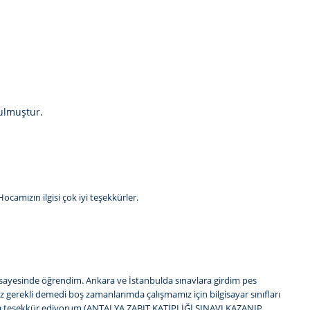
nulmuştur.
camızın ilgisi çok iyi teşekkürler.
sayesinde öğrendim. Ankara ve İstanbulda sınavlara girdim pes
 gerekli demedi boş zamanlarımda çalışmamız için bilgisayar sınıfları
cama teşekkür ediyorum.(ANTALYA ZABIT KATİPLİĞİ SINAVI KAZANIP