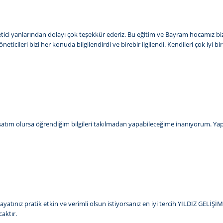
 öğretici yanlarından dolayı çok teşekkür ederiz. Bu eğitim ve Bayram hocamız b
icileri bizi her konuda bilgilendirdi ve birebir ilgilendi. Kendileri çok iyi b
rsatım olursa öğrendiğim bilgileri takılmadan yapabileceğime inanıyorum. Yapıp
 hayatınız pratik etkin ve verimli olsun istiyorsanız en iyi tercih YILDIZ GEL
caktır.