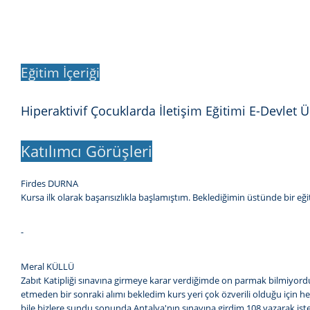
Eğitim İçeriği
Hiperaktivif Çocuklarda İletişim Eğitimi E-Devlet Ü
Katılımcı Görüşleri
Firdes DURNA
Kursa ilk olarak başarısızlıkla başlamıştım. Beklediğimin üstünde bir e
-
Meral KÜLLÜ
Zabıt Katipliği sınavına girmeye karar verdiğimde on parmak bilmiyor
etmeden bir sonraki alımı bekledim kurs yeri çok özverili olduğu için h
bile bizlere sundu sonunda Antalya'nın sınavına girdim 108 yazarak 