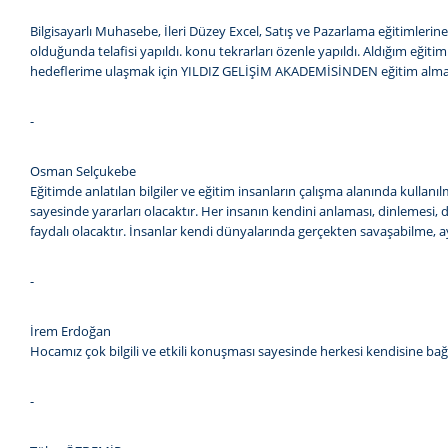
Bilgisayarlı Muhasebe, İleri Düzey Excel, Satış ve Pazarlama eğitim
olduğunda telafisi yapıldı. konu tekrarları özenle yapıldı. Aldığım eği
hedeflerime ulaşmak için YILDIZ GELİŞİM AKADEMİSİNDEN eğitim almay
-
Osman Selçukebe
Eğitimde anlatılan bilgiler ve eğitim insanların çalışma alanında kullanı
sayesinde yararları olacaktır. Her insanın kendini anlaması, dinlemesi, d
faydalı olacaktır. İnsanlar kendi dünyalarında gerçekten savaşabilme, aya
-
İrem Erdoğan
Hocamız çok bilgili ve etkili konuşması sayesinde herkesi kendisine bağ
-