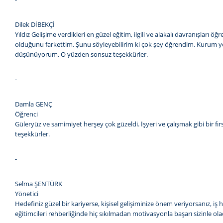
Dilek DİBEKÇİ
Yıldız Gelişime verdikleri en güzel eğitim, ilgili ve alakalı davranışları
olduğunu farkettim. Şunu söyleyebilirim ki çok şey öğrendim. Kurum yönet
düşünüyorum. O yüzden sonsuz teşekkürler.
-
Damla GENÇ
Öğrenci
Güleryüz ve samimiyet herşey çok güzeldi. İşyeri ve çalışmak gibi bir fı
teşekkürler.
-
Selma ŞENTÜRK
Yönetici
Hedefiniz güzel bir kariyerse, kişisel gelişiminize önem veriyorsanız, iş
eğitimcileri rehberliğinde hiç sıkılmadan motivasyonla başarı sizinle ola