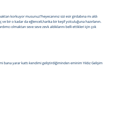
uşmaktan korkuyor musunuz?heyecanınız sizi esir girdabına mı aldı
e bir o kadar da eğlenceli,harika bir keşif yolculuğuna hazırlanın.
cı olmaktan seve seve zevk aldıklarını belli ettikleri için çok
kimi bana yarar kattı kendimi geliştirdiğiminden eminim Yıldız Gelişim