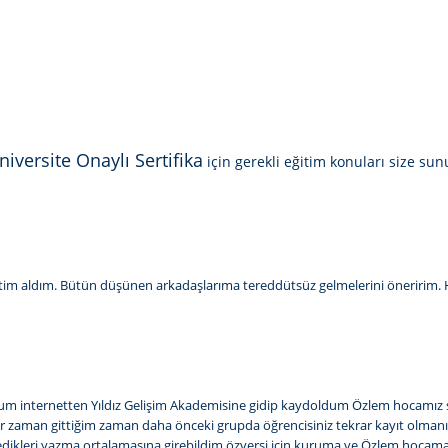
niversite Onaylı Sertifika
için gerekli eğitim konuları size su
ğitim aldım. Bütün düşünen arkadaşlarıma tereddütsüz gelmelerini öneririm. Ho
dum internetten Yıldız Gelişim Akademisine gidip kaydoldum Özlem hocamız 
er zaman gittiğim zaman daha önceki grupda öğrencisiniz tekrar kayıt olmanız
istedikleri yazma ortalamasına girebildim özversi için kuruma ve Özlem ho