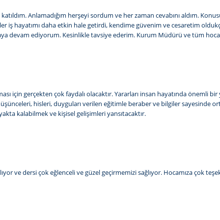
lerine katıldım. Anlamadığım herşeyi sordum ve her zaman cevabını aldım. 
timler iş hayatımı daha etkin hale getirdi, kendime güvenim ve cesaretim old
a devam ediyorum. Kesinlikle tavsiye ederim. Kurum Müdürü ve tüm hocalar
lması için gerçekten çok faydalı olacaktır. Yararları insan hayatında önemli bi
üşünceleri, hisleri, duyguları verilen eğitimle beraber ve bilgiler sayesinde o
kta kalabilmek ve kişisel gelişimleri yansıtacaktır.
lıyor ve dersi çok eğlenceli ve güzel geçirmemizi sağlıyor. Hocamıza çok teş