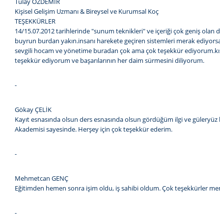
Tülay ÖZDEMİR
Kişisel Gelişim Uzmanı & Bireysel ve Kurumsal Koç
TEŞEKKÜRLER
14/15.07.2012 tarihlerinde "sunum teknikleri" ve içeriği çok geniş olan
buyrun burdan yakın.insanı harekete geçiren sistemleri merak ediyorsan
sevgili hocam ve yönetime buradan çok ama çok teşekkür ediyorum.kısa z
teşekkür ediyorum ve başarılarının her daim sürmesini diliyorum.
-
Gökay ÇELİK
Kayıt esnasında olsun ders esnasında olsun gördüğüm ilgi ve güleryüz ben
Akademisi sayesinde. Herşey için çok teşekkür ederim.
-
Mehmetcan GENÇ
Eğitimden hemen sonra işim oldu, iş sahibi oldum. Çok teşekkürler 
-