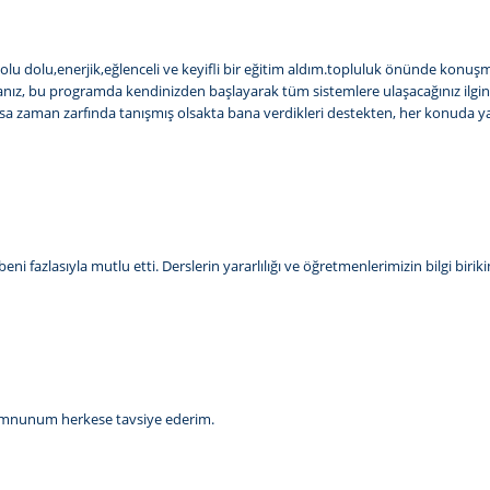
 dolu dolu,enerjik,eğlenceli ve keyifli bir eğitim aldım.topluluk önünde kon
ız, bu programda kendinizden başlayarak tüm sistemlere ulaşacağınız ilginç v
aman zarfında tanışmış olsakta bana verdikleri destekten, her konuda yardım
i fazlasıyla mutlu etti. Derslerin yararlılığı ve öğretmenlerimizin bilgi biri
memnunum herkese tavsiye ederim.