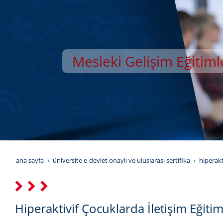
Mesleki Gelişim Eğitiml
YILDIZ GELİŞİM AKAD
ana sayfa
üniversite e-devlet onaylı ve uluslarası sertifika
hiperakt
Hiperaktivif Çocuklarda İletişim Eğitim