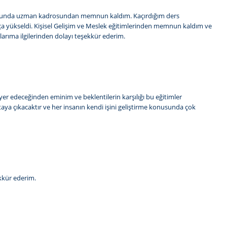
Konusunda uzman kadrosundan memnun kaldım. Kaçırdığım ders
ukça yükseldi. Kişisel Gelişim ve Meslek eğitimlerinden memnun kaldım ve
ıma ilgilerinden dolayı teşekkür ederim.
r yer edeceğinden eminim ve beklentilerin karşılığı bu eğitimler
rtaya çıkacaktır ve her insanın kendi işini geliştirme konusunda çok
ekkür ederim.