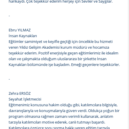
harikaydı. Çok teşekkür ederim herşey için Seviler ve Saygılar.
-
Ebru YILMAZ
İnsan Kaynakları
Eğitimler samimiyet ve keyifle geçtiği için öncelikle bu hizmeti
veren Yıldız Gelişim Akademisi kurum müdürü ve hocamıza
teşekkür ederim. Pozitif enerjisiyle geçen eğitimlerimiz ile idealim
olan ve çalışmakta olduğum uluslararası bir şirkette İnsan
Kaynakları bölümünde işe başladım. Emeği geçenlere teşekkürler.
-
Zehra ERSÖZ
Seyahat İşletmecisi
Eğitmenimiz konusuna hakim olduğu gibi, katılımcılara bilgisiyle,
davranışlarıyla ve konuşmalarıyla güven verdi. Oldukça yoğun bir
program olmasına rağmen zamanı verimli kullanarak, anlatım
tarzıyla katılımcıları motive ederek, canlı tutmayı başardı.
Katılımcılara özgürce soru sorma hakkı veren eğitim tarzıyla