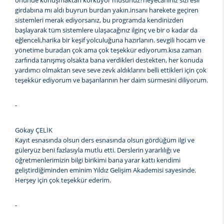
önünde konuşmaktan korkuyor musunuz?heyecanınız sizi esir
girdabına mı aldı buyrun burdan yakın.insanı harekete geçiren
sistemleri merak ediyorsanız, bu programda kendinizden
başlayarak tüm sistemlere ulaşacağınız ilginç ve bir o kadar da
eğlenceli,harika bir keşif yolculuğuna hazırlanın. sevgili hocam ve
yönetime buradan çok ama çok teşekkür ediyorum.kısa zaman
zarfında tanışmış olsakta bana verdikleri destekten, her konuda
yardımcı olmaktan seve seve zevk aldıklarını belli ettikleri için çok
teşekkür ediyorum ve başarılarının her daim sürmesini diliyorum.
-
Gökay ÇELİK
Kayıt esnasında olsun ders esnasında olsun gördüğüm ilgi ve
güleryüz beni fazlasıyla mutlu etti. Derslerin yararlılığı ve
öğretmenlerimizin bilgi birikimi bana yarar kattı kendimi
geliştirdiğiminden eminim Yıldız Gelişim Akademisi sayesinde.
Herşey için çok teşekkür ederim.
-