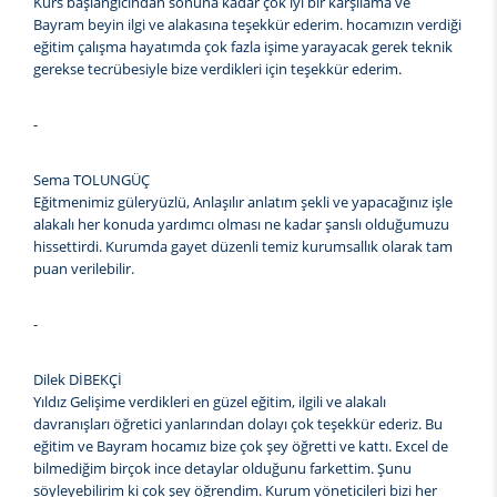
Kurs başlangıcından sonuna kadar çok iyi bir karşılama ve
Bayram beyin ilgi ve alakasına teşekkür ederim. hocamızın verdiği
eğitim çalışma hayatımda çok fazla işime yarayacak gerek teknik
gerekse tecrübesiyle bize verdikleri için teşekkür ederim.
-
Sema TOLUNGÜÇ
Eğitmenimiz güleryüzlü, Anlaşılır anlatım şekli ve yapacağınız işle
alakalı her konuda yardımcı olması ne kadar şanslı olduğumuzu
hissettirdi. Kurumda gayet düzenli temiz kurumsallık olarak tam
puan verilebilir.
-
Dilek DİBEKÇİ
Yıldız Gelişime verdikleri en güzel eğitim, ilgili ve alakalı
davranışları öğretici yanlarından dolayı çok teşekkür ederiz. Bu
eğitim ve Bayram hocamız bize çok şey öğretti ve kattı. Excel de
bilmediğim birçok ince detaylar olduğunu farkettim. Şunu
söyleyebilirim ki çok şey öğrendim. Kurum yöneticileri bizi her