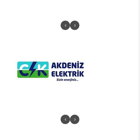
‹
›
‹
›