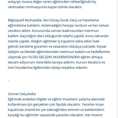
anlayışlı, insana değer veren eğitimcileri rehberliğinde hiç
sıkılmadan motivasyonla başarı sizinle olacaktır.
Bilgisayarlı Muhasebe, İleri Düzey Excel, Satış ve Pazarlama
eğitimlerine katıldım. Anlamadığım herşeyi sordum ve her zaman
cevabını aldım. Konusunda uzman kadrosundan memnun
kaldım. Kaçırdığım ders olduğunda telafisi yapıldı. konu tekrarları
özenle yapıldı. Aldığım eğitimler iş hayatımı daha etkin hale
getirdi, kendime güvenim ve cesaretim oldukça yükseldi. Kişisel
Gelişim ve Meslek eğitimlerinden memnun kaldım ve hedeflerime
ulaşmak için YILDIZ GELİŞİM AKADEMİSİNDEN eğitim almaya
devam ediyorum. Kesinlikle tavsiye ederim. Kurum Müdürü ve
tüm hocalarıma ilgilerinden dolayı teşekkür ederim.
-
Osman Selçukebe
Eğitimde anlatılan bilgiler ve eğitim insanların çalışma alanında
kullanılması için gerçekten çok faydalı olacaktır. Yararları insan
hayatında önemli bir yer edeceğinden eminim ve beklentilerin
karşılığı bu eğitimler sayesinde yararları olacaktır. Her insanın