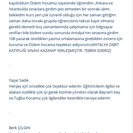
kaydoldum Özlem hocamız sayesinde öğrendim. Ankara ve
İstanbulda sınavlara girdim pes etmeden bir sonraki alımı
bekledim kurs yeri çok özverili olduğu için her zaman gittiğim
zaman daha önceki grupda öğrencisiniz tekrar kayıt olmanız
gerekli demedi boş zamanlarımda çalışmamız için bilgisayar
sınıfları bile bizlere sundu sonunda Antalya'nın sınavına girdim
108 yazarak istedikleri yazma ortalamasına girebildim özversi için
kuruma ve Özlem hocama teşekkür ediyorum.(ANTALYA ZABIT
KATİPLİĞİ SINAVI KAZANIP YERLEŞMİŞTİR. TEBRİK EDERİZ)
-
Yaşar Sadık
Herşey için öncelikle çok teşekkür ederim. Eğitimcilerin ilgilisi ve
alakası özellikle çok iyi gerek bizimle yönetici olarak Bayram bey
ve Tuğba hocamız çok ilgilendiler kesinlikle tavsiye ederim.
-
Berk ÇILGIN