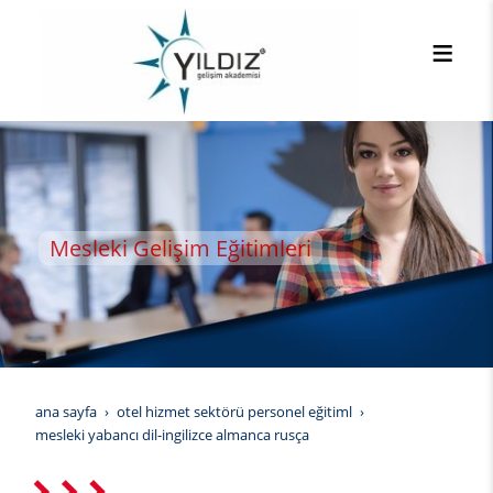
Mesleki Gelişim Eğitimleri
ana sayfa
otel hizmet sektörü personel eğitiml
mesleki yabancı dil-i̇ngilizce almanca rusça