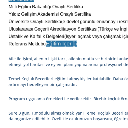
Milli Eğitim Bakanlığı Onaylı Sertifika
Yıldız Gelişim Akademisi Onaylı Sertifika
Üniversite Onaylı Sertifika(e-devlet görüntülenir/onaylı res
Uluslararası Geçerli Akreditasyon Sertifikası
(Türkçe ve İngi
Ustalık ve Kalfalık Belgeleri(İşyeri açmak veya çalışmak içi
Eğitim İçeriği
Referans Mektubu
Aile iletişimi, ailenin ilişki tarzı, ailenin mutlu ve biribirini 
etmeyi, yol haritası ve eylem planı yapmalarına profesyonel de
Temel Koçluk Becerileri eğitimi almış kişiler katılabilir. Daha
artırmayı hedefleyen bir çalışmadır.
Program uygulama örnekleri ile verilecektir. Birebir koçluk örne
Süre
3 gün,
1.modülü almış olmak, yani Temel Koçluk Becerileri
da organize edilebilir. Özellikle okulunuzun başarısını, öğretme