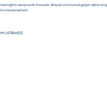
erkezli eğitim danışmanlık firmasıdır. Bireysel ve kurumsal gelişim eğitim p
.
arını karşılamaktadır
amı (4.Modül)