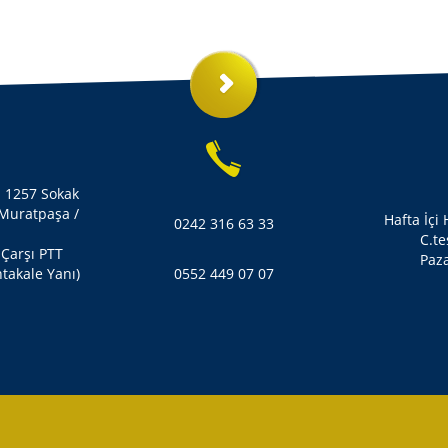
i 1257 Sokak
 Muratpaşa /
Hafta İçi
0242 316 63 33
C.te
 Çarşı PTT
Paza
takale Yanı)
0552 449 07 07