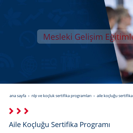
Mesleki Gelişim Eğitiml
YILDIZ GELİŞİM AKAD
ana sayfa
nlp ve koçluk sertifika programları
aile koçluğu sertifik
Aile Koçluğu Sertifika Programı