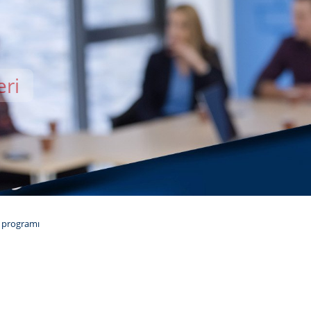
eri
EMİSİ
a programı