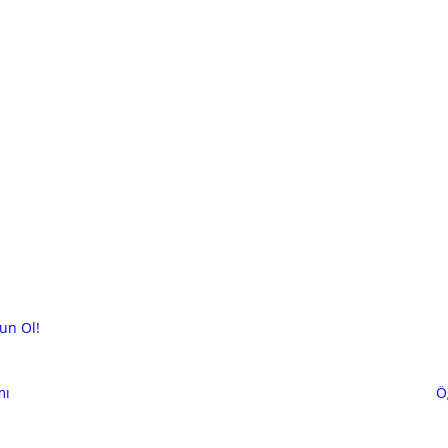
un Ol!
mı
Ö