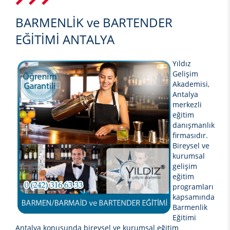
BARMENLİK ve BARTENDER
EĞİTİMİ ANTALYA
Yıldız
Gelişim
Akademisi,
Antalya
merkezli
eğitim
danışmanlık
firmasıdır.
Bireysel ve
kurumsal
gelişim
eğitim
programları
kapsamında
Barmenlik
Eğitimi
Antalya
konusunda bireysel ve kurumsal eğitim