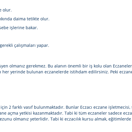
e olur.
akkında daima tetikte olur.
sebe işlerine bakar.
 gerekli çalışmaları yapar.
syen olmanız gerekmez. Bu alanın önemli bir iş kolu olan Eczanelerde
in her yerinde bulunan eczanelerde istihdam edilirsiniz. Peki ecza
in 2 farklı vasıf bulunmaktadır. Bunlar Eczacı eczane işletmecisi, sa
czane açma yetkisi kazanmaktadır. Tabi ki tüm eczaneler sadece ecz
mezunu olmanız yeterlidir. Tabi ki eczacılık kursu almak, eğitimlerde