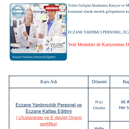
Yıldız Gelişim Akademisi Kariyer ve M
kurumsal olarak meslek gelişiminize ka
ECZANE YARDIMCI PERSONEL, EC
Yeni Meslekler ile Kariyerinize 
Kurs Adı
Dönemi
Baş
06 
H.içi
Eczane Yardımcılığı Personel ve
Her h
Gündüz
Eczane Kalfası Eğitimi
( Uluslararası ve E-devlet Onaylı
sertifika)
Hafta