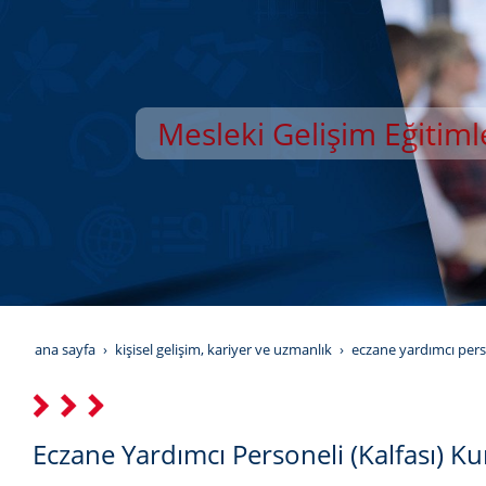
Mesleki Gelişim Eğitiml
YILDIZ GELİŞİM AKAD
ana sayfa
kişisel gelişim, kariyer ve uzmanlık
eczane yardımcı perso
Eczane Yardımcı Personeli (Kalfası) K