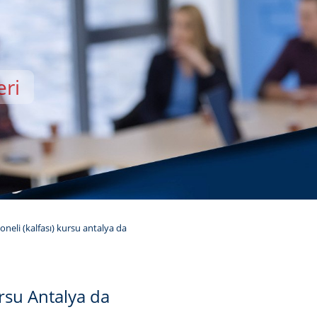
eri
EMİSİ
neli (kalfası) kursu antalya da
ursu Antalya da