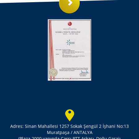
Adres: Sinan Mahallesi 1257 Sokak Şengül 2 İşhani No:13
Muratpaşa / ANTALYA
(Plaza 2000 yanında Çarşı PTT Arkası, Doğu Garajı