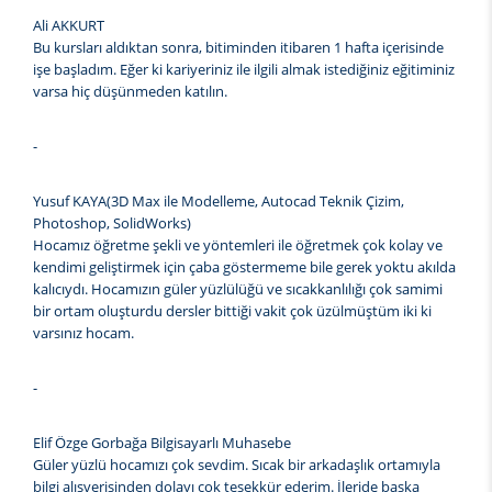
Ali AKKURT
Bu kursları aldıktan sonra, bitiminden itibaren 1 hafta içerisinde
işe başladım. Eğer ki kariyeriniz ile ilgili almak istediğiniz eğitiminiz
varsa hiç düşünmeden katılın.
-
Yusuf KAYA(3D Max ile Modelleme, Autocad Teknik Çizim,
Photoshop, SolidWorks)
Hocamız öğretme şekli ve yöntemleri ile öğretmek çok kolay ve
kendimi geliştirmek için çaba göstermeme bile gerek yoktu akılda
kalıcıydı. Hocamızın güler yüzlülüğü ve sıcakkanlılığı çok samimi
bir ortam oluşturdu dersler bittiği vakit çok üzülmüştüm iki ki
varsınız hocam.
-
Elif Özge Gorbağa Bilgisayarlı Muhasebe
Güler yüzlü hocamızı çok sevdim. Sıcak bir arkadaşlık ortamıyla
bilgi alışverişinden dolayı çok teşekkür ederim. İleride başka