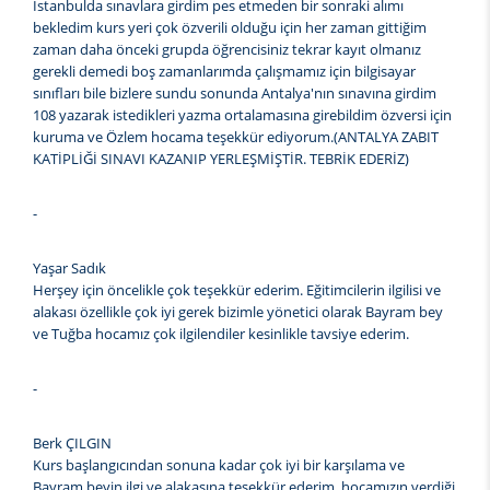
İstanbulda sınavlara girdim pes etmeden bir sonraki alımı
bekledim kurs yeri çok özverili olduğu için her zaman gittiğim
zaman daha önceki grupda öğrencisiniz tekrar kayıt olmanız
gerekli demedi boş zamanlarımda çalışmamız için bilgisayar
sınıfları bile bizlere sundu sonunda Antalya'nın sınavına girdim
108 yazarak istedikleri yazma ortalamasına girebildim özversi için
kuruma ve Özlem hocama teşekkür ediyorum.(ANTALYA ZABIT
KATİPLİĞİ SINAVI KAZANIP YERLEŞMİŞTİR. TEBRİK EDERİZ)
-
Yaşar Sadık
Herşey için öncelikle çok teşekkür ederim. Eğitimcilerin ilgilisi ve
alakası özellikle çok iyi gerek bizimle yönetici olarak Bayram bey
ve Tuğba hocamız çok ilgilendiler kesinlikle tavsiye ederim.
-
Berk ÇILGIN
Kurs başlangıcından sonuna kadar çok iyi bir karşılama ve
Bayram beyin ilgi ve alakasına teşekkür ederim. hocamızın verdiği