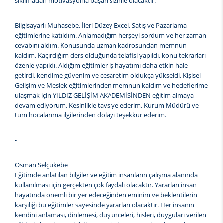
sıkılmadan motivasyonla başarı sizinle olacaktır.
Bilgisayarlı Muhasebe, İleri Düzey Excel, Satış ve Pazarlama
eğitimlerine katıldım. Anlamadığım herşeyi sordum ve her zaman
cevabını aldım. Konusunda uzman kadrosundan memnun
kaldım. Kaçırdığım ders olduğunda telafisi yapıldı. konu tekrarları
özenle yapıldı. Aldığım eğitimler iş hayatımı daha etkin hale
getirdi, kendime güvenim ve cesaretim oldukça yükseldi. Kişisel
Gelişim ve Meslek eğitimlerinden memnun kaldım ve hedeflerime
ulaşmak için YILDIZ GELİŞİM AKADEMİSİNDEN eğitim almaya
devam ediyorum. Kesinlikle tavsiye ederim. Kurum Müdürü ve
tüm hocalarıma ilgilerinden dolayı teşekkür ederim.
-
Osman Selçukebe
Eğitimde anlatılan bilgiler ve eğitim insanların çalışma alanında
kullanılması için gerçekten çok faydalı olacaktır. Yararları insan
hayatında önemli bir yer edeceğinden eminim ve beklentilerin
karşılığı bu eğitimler sayesinde yararları olacaktır. Her insanın
kendini anlaması, dinlemesi, düşünceleri, hisleri, duyguları verilen