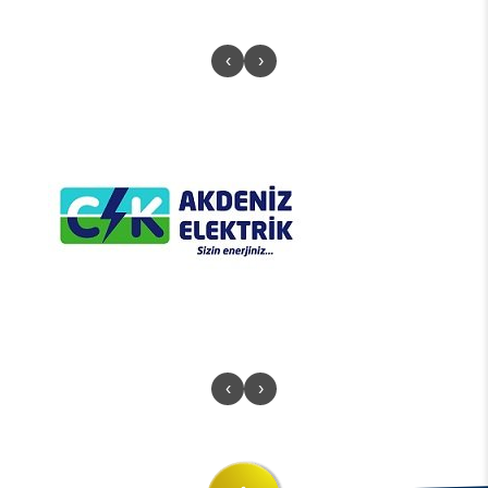
‹
›
‹
›