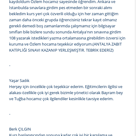
kaydoldum Özlem hocamız sayesinde öğrendim. Ankara ve
İstanbulda sınavlara girdim pes etmeden bir sonraki alımı
bekledim kurs yeri çok özverili olduğu için her zaman gittiğim
zaman daha önceki grupda öğrencisiniz tekrar kayıt olmanız
gerekli demedi boş zamanlarımda çalışmamız için bilgisayar
sınıfları bile bizlere sundu sonunda Antalya'nın sınavına girdim
108 yazarak istedikleri yazma ortalamasına girebildim özversi için
kuruma ve Özlem hocama teşekkür ediyorum.(ANTALYA ZABIT
KATİPLİĞİ SINAVI KAZANIP YERLEŞMİŞTİR. TEBRİK EDERİZ)
-
Yaşar Sadık
Herşey için öncelikle çok teşekkür ederim. Eğitimcilerin ilgilisi ve
alakası özellikle çok iyi gerek bizimle yönetici olarak Bayram bey
ve Tuğba hocamız çok ilgilendiler kesinlikle tavsiye ederim.
-
Berk ÇILGIN
Kurs başlangıcından sonuna kadar çok iyi bir karşılama ve