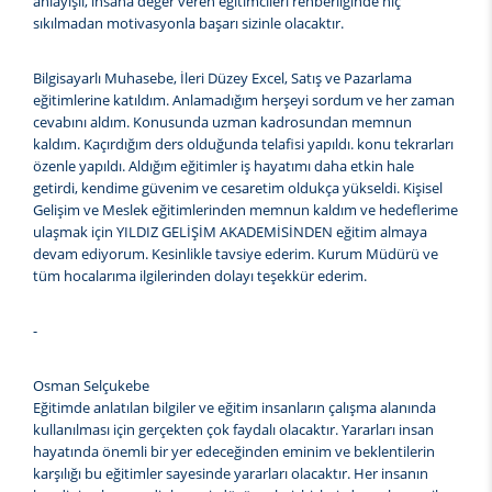
anlayışlı, insana değer veren eğitimcileri rehberliğinde hiç
sıkılmadan motivasyonla başarı sizinle olacaktır.
Bilgisayarlı Muhasebe, İleri Düzey Excel, Satış ve Pazarlama
eğitimlerine katıldım. Anlamadığım herşeyi sordum ve her zaman
cevabını aldım. Konusunda uzman kadrosundan memnun
kaldım. Kaçırdığım ders olduğunda telafisi yapıldı. konu tekrarları
özenle yapıldı. Aldığım eğitimler iş hayatımı daha etkin hale
getirdi, kendime güvenim ve cesaretim oldukça yükseldi. Kişisel
Gelişim ve Meslek eğitimlerinden memnun kaldım ve hedeflerime
ulaşmak için YILDIZ GELİŞİM AKADEMİSİNDEN eğitim almaya
devam ediyorum. Kesinlikle tavsiye ederim. Kurum Müdürü ve
tüm hocalarıma ilgilerinden dolayı teşekkür ederim.
-
Osman Selçukebe
Eğitimde anlatılan bilgiler ve eğitim insanların çalışma alanında
kullanılması için gerçekten çok faydalı olacaktır. Yararları insan
hayatında önemli bir yer edeceğinden eminim ve beklentilerin
karşılığı bu eğitimler sayesinde yararları olacaktır. Her insanın