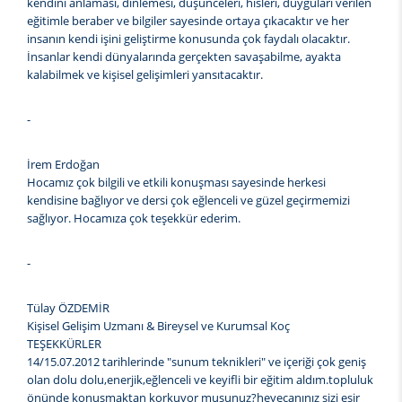
kendini anlaması, dinlemesi, düşünceleri, hisleri, duyguları verilen
eğitimle beraber ve bilgiler sayesinde ortaya çıkacaktır ve her
insanın kendi işini geliştirme konusunda çok faydalı olacaktır.
İnsanlar kendi dünyalarında gerçekten savaşabilme, ayakta
kalabilmek ve kişisel gelişimleri yansıtacaktır.
-
İrem Erdoğan
Hocamız çok bilgili ve etkili konuşması sayesinde herkesi
kendisine bağlıyor ve dersi çok eğlenceli ve güzel geçirmemizi
sağlıyor. Hocamıza çok teşekkür ederim.
-
Tülay ÖZDEMİR
Kişisel Gelişim Uzmanı & Bireysel ve Kurumsal Koç
TEŞEKKÜRLER
14/15.07.2012 tarihlerinde "sunum teknikleri" ve içeriği çok geniş
olan dolu dolu,enerjik,eğlenceli ve keyifli bir eğitim aldım.topluluk
önünde konuşmaktan korkuyor musunuz?heyecanınız sizi esir