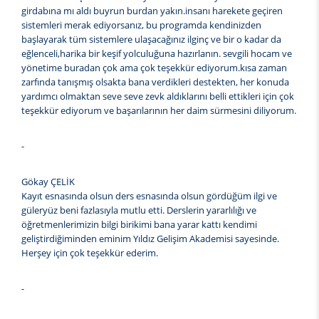
girdabına mı aldı buyrun burdan yakın.insanı harekete geçiren
sistemleri merak ediyorsanız, bu programda kendinizden
başlayarak tüm sistemlere ulaşacağınız ilginç ve bir o kadar da
eğlenceli,harika bir keşif yolculuğuna hazırlanın. sevgili hocam ve
yönetime buradan çok ama çok teşekkür ediyorum.kısa zaman
zarfında tanışmış olsakta bana verdikleri destekten, her konuda
yardımcı olmaktan seve seve zevk aldıklarını belli ettikleri için çok
teşekkür ediyorum ve başarılarının her daim sürmesini diliyorum.
-
Gökay ÇELİK
Kayıt esnasında olsun ders esnasında olsun gördüğüm ilgi ve
güleryüz beni fazlasıyla mutlu etti. Derslerin yararlılığı ve
öğretmenlerimizin bilgi birikimi bana yarar kattı kendimi
geliştirdiğiminden eminim Yıldız Gelişim Akademisi sayesinde.
Herşey için çok teşekkür ederim.
-