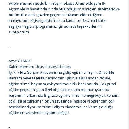
ekiple arasında güçlü bir iletişim oluştu Almış oldugum IK
egıtımıyle İş hayatında içinde bulunduğum süreçleri sistematik ve
bütüncül olarak gözden geçirme imkanını elde ettiğime
inanıyorum .Kişisel gelişimime bu kadar profesyonel katkı
sağlayan eğitim programınız için sonsuz teşekkürlerimi
sunuyorum.
-
Ayşe YILMAZ
Kabin Memuru-Uçuş Hostesi Hostes
İyi ki Yıldız Gelişim Akademisine gidip eğitim almışım. Öncelikle
Bayram beye teşekkür ediyorum ilgisi ve alakasından dolayı,
eğitim süresi boyunca çok yardımcı oldu her konuda. Çok güzel
eğitim geçirdim şuan özel bi şirkette kabin memuruyum bu
başarımın arkasında İngilizce eğitmenimizin emeği büyük kendisi
çok ilgili bi öğretmen onun sayesinde İngilizce yi öğrendim çok
teşekkür ediyorum Yıldız Gelişim Akademisi'ne Vermiş olduğu
eğitimler sayesinde hayatım değişti.
-