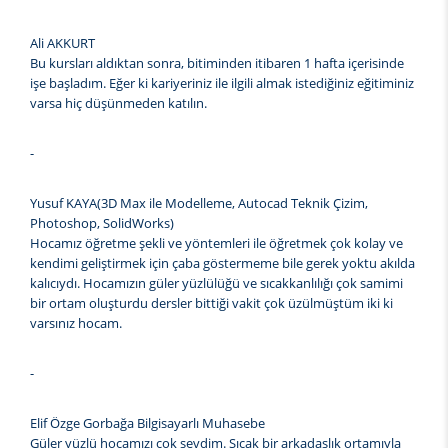
Ali AKKURT
Bu kursları aldıktan sonra, bitiminden itibaren 1 hafta içerisinde
işe başladım. Eğer ki kariyeriniz ile ilgili almak istediğiniz eğitiminiz
varsa hiç düşünmeden katılın.
-
Yusuf KAYA(3D Max ile Modelleme, Autocad Teknik Çizim,
Photoshop, SolidWorks)
Hocamız öğretme şekli ve yöntemleri ile öğretmek çok kolay ve
kendimi geliştirmek için çaba göstermeme bile gerek yoktu akılda
kalıcıydı. Hocamızın güler yüzlülüğü ve sıcakkanlılığı çok samimi
bir ortam oluşturdu dersler bittiği vakit çok üzülmüştüm iki ki
varsınız hocam.
-
Elif Özge Gorbağa Bilgisayarlı Muhasebe
Güler yüzlü hocamızı çok sevdim. Sıcak bir arkadaşlık ortamıyla