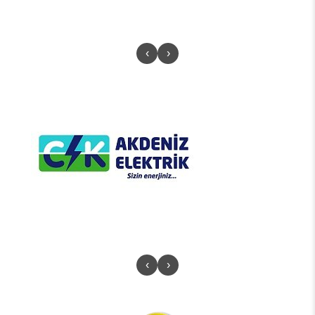
‹
›
‹
›