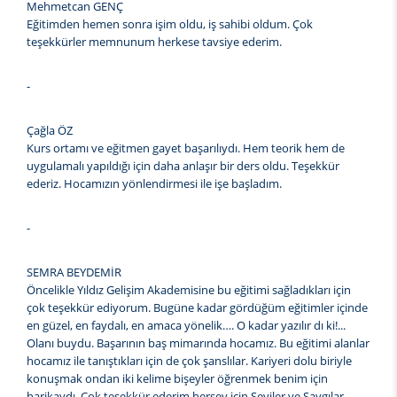
Mehmetcan GENÇ
Eğitimden hemen sonra işim oldu, iş sahibi oldum. Çok
teşekkürler memnunum herkese tavsiye ederim.
-
Çağla ÖZ
Kurs ortamı ve eğitmen gayet başarılıydı. Hem teorik hem de
uygulamalı yapıldığı için daha anlaşır bir ders oldu. Teşekkür
ederiz. Hocamızın yönlendirmesi ile işe başladım.
-
SEMRA BEYDEMİR
Öncelikle Yıldız Gelişim Akademisine bu eğitimi sağladıkları için
çok teşekkür ediyorum. Bugüne kadar gördüğüm eğitimler içinde
en güzel, en faydalı, en amaca yönelik…. O kadar yazılır dı ki!...
Olanı buydu. Başarının baş mimarında hocamız. Bu eğitimi alanlar
hocamız ile tanıştıkları için de çok şanslılar. Kariyeri dolu biriyle
konuşmak ondan iki kelime bişeyler öğrenmek benim için
harikaydı. Çok teşekkür ederim herşey için Seviler ve Saygılar.