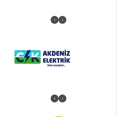
‹
›
‹
›