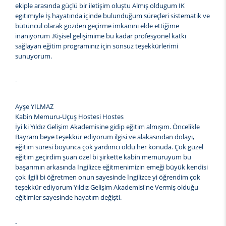
ekiple arasında güçlü bir iletişim oluştu Almış oldugum IK
egıtımıyle İş hayatında içinde bulunduğum süreçleri sistematik ve
bütüncül olarak gözden geçirme imkanını elde ettiğime
inanıyorum .Kişisel gelişimime bu kadar profesyonel katkı
sağlayan eğitim programınız için sonsuz teşekkürlerimi
sunuyorum.
-
Ayşe YILMAZ
Kabin Memuru-Uçuş Hostesi Hostes
İyi ki Yıldız Gelişim Akademisine gidip eğitim almışım. Öncelikle
Bayram beye teşekkür ediyorum ilgisi ve alakasından dolayı,
eğitim süresi boyunca çok yardımcı oldu her konuda. Çok güzel
eğitim geçirdim şuan özel bi şirkette kabin memuruyum bu
başarımın arkasında İngilizce eğitmenimizin emeği büyük kendisi
çok ilgili bi öğretmen onun sayesinde İngilizce yi öğrendim çok
teşekkür ediyorum Yıldız Gelişim Akademisi'ne Vermiş olduğu
eğitimler sayesinde hayatım değişti.
-