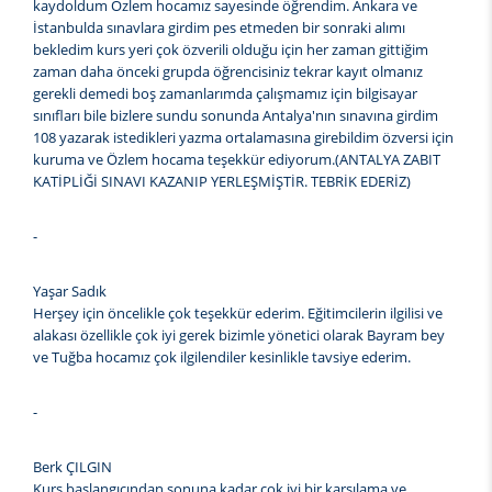
kaydoldum Özlem hocamız sayesinde öğrendim. Ankara ve
İstanbulda sınavlara girdim pes etmeden bir sonraki alımı
bekledim kurs yeri çok özverili olduğu için her zaman gittiğim
zaman daha önceki grupda öğrencisiniz tekrar kayıt olmanız
gerekli demedi boş zamanlarımda çalışmamız için bilgisayar
sınıfları bile bizlere sundu sonunda Antalya'nın sınavına girdim
108 yazarak istedikleri yazma ortalamasına girebildim özversi için
kuruma ve Özlem hocama teşekkür ediyorum.(ANTALYA ZABIT
KATİPLİĞİ SINAVI KAZANIP YERLEŞMİŞTİR. TEBRİK EDERİZ)
-
Yaşar Sadık
Herşey için öncelikle çok teşekkür ederim. Eğitimcilerin ilgilisi ve
alakası özellikle çok iyi gerek bizimle yönetici olarak Bayram bey
ve Tuğba hocamız çok ilgilendiler kesinlikle tavsiye ederim.
-
Berk ÇILGIN
Kurs başlangıcından sonuna kadar çok iyi bir karşılama ve