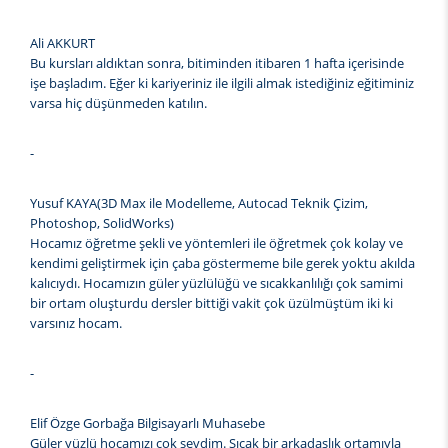
Ali AKKURT
Bu kursları aldıktan sonra, bitiminden itibaren 1 hafta içerisinde
işe başladım. Eğer ki kariyeriniz ile ilgili almak istediğiniz eğitiminiz
varsa hiç düşünmeden katılın.
-
Yusuf KAYA(3D Max ile Modelleme, Autocad Teknik Çizim,
Photoshop, SolidWorks)
Hocamız öğretme şekli ve yöntemleri ile öğretmek çok kolay ve
kendimi geliştirmek için çaba göstermeme bile gerek yoktu akılda
kalıcıydı. Hocamızın güler yüzlülüğü ve sıcakkanlılığı çok samimi
bir ortam oluşturdu dersler bittiği vakit çok üzülmüştüm iki ki
varsınız hocam.
-
Elif Özge Gorbağa Bilgisayarlı Muhasebe
Güler yüzlü hocamızı çok sevdim. Sıcak bir arkadaşlık ortamıyla