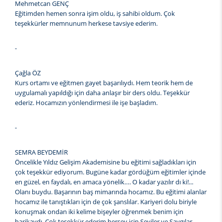
Mehmetcan GENÇ
Eğitimden hemen sonra işim oldu, iş sahibi oldum. Çok
teşekkürler memnunum herkese tavsiye ederim.
-
Çağla ÖZ
Kurs ortamı ve eğitmen gayet başarılıydı. Hem teorik hem de
uygulamalı yapıldığı için daha anlaşır bir ders oldu. Teşekkür
ederiz. Hocamızın yönlendirmesi ile işe başladım.
-
SEMRA BEYDEMİR
Öncelikle Yıldız Gelişim Akademisine bu eğitimi sağladıkları için
çok teşekkür ediyorum. Bugüne kadar gördüğüm eğitimler içinde
en güzel, en faydalı, en amaca yönelik…. O kadar yazılır dı ki!...
Olanı buydu. Başarının baş mimarında hocamız. Bu eğitimi alanlar
hocamız ile tanıştıkları için de çok şanslılar. Kariyeri dolu biriyle
konuşmak ondan iki kelime bişeyler öğrenmek benim için
harikaydı. Çok teşekkür ederim herşey için Seviler ve Saygılar.