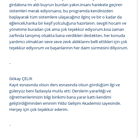
girdabına mı aldı buyrun burdan yakın.insanı harekete geçiren
sistemleri merak ediyorsanız, bu programda kendinizden
başlayarak tüm sistemlere ulaşacağınız ilginç ve bir o kadar da
eğlenceli,harika bir keşif yolculuğuna hazırlanın. sevgili hocam ve
yönetime buradan çok ama çok teşekkür ediyorum.kısa zaman
zarfında tanışmış olsakta bana verdikleri destekten, her konuda
yardımcı olmaktan seve seve zevk aldıklarını belli ettikleri için çok
teşekkür ediyorum ve başarılarının her daim sürmesini diliyorum.
-
Gökay ÇELİK
Kayıt esnasında olsun ders esnasında olsun gördüğüm ilgi ve
güleryüz beni fazlasıyla mutlu etti. Derslerin yararlılığı ve
öğretmenlerimizin bilgi birikimi bana yarar kattı kendimi
geliştirdiğiminden eminim Yıldız Gelişim Akademisi sayesinde.
Herşey için çok teşekkür ederim.
-