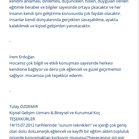
kendini anlaması, dinlemesi, düşünceleri, hisleri, duyguları verilen
eğitimle beraber ve bilgiler sayesinde ortaya çıkacaktır ve her
insanın kendi işini geliştirme konusunda çok faydalı olacaktır.
İnsanlar kendi dünyalarında gerçekten savaşabilme, ayakta
kalabilmek ve kişisel gelişimleri yansıtacaktır.
-
İrem Erdoğan
Hocamız çok bilgili ve etkili konuşması sayesinde herkesi
kendisine bağlıyor ve dersi çok eğlenceli ve güzel geçirmemizi
sağlıyor. Hocamıza çok teşekkür ederim.
-
Tülay ÖZDEMİR
Kişisel Gelişim Uzmanı & Bireysel ve Kurumsal Koç
TEŞEKKÜRLER
14/15.07.2012 tarihlerinde "sunum teknikleri" ve içeriği çok geniş
olan dolu dolu,enerjik,eğlenceli ve keyifli bir eğitim aldım.topluluk
önünde konuşmaktan korkuyor musunuz?heyecanınız sizi esir