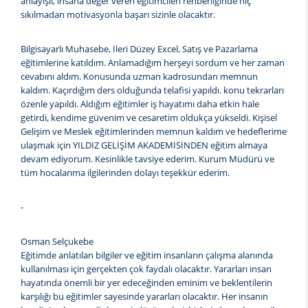
anlayışlı, insana değer veren eğitimcileri rehberliğinde hiç
sıkılmadan motivasyonla başarı sizinle olacaktır.
Bilgisayarlı Muhasebe, İleri Düzey Excel, Satış ve Pazarlama
eğitimlerine katıldım. Anlamadığım herşeyi sordum ve her zaman
cevabını aldım. Konusunda uzman kadrosundan memnun
kaldım. Kaçırdığım ders olduğunda telafisi yapıldı. konu tekrarları
özenle yapıldı. Aldığım eğitimler iş hayatımı daha etkin hale
getirdi, kendime güvenim ve cesaretim oldukça yükseldi. Kişisel
Gelişim ve Meslek eğitimlerinden memnun kaldım ve hedeflerime
ulaşmak için YILDIZ GELİŞİM AKADEMİSİNDEN eğitim almaya
devam ediyorum. Kesinlikle tavsiye ederim. Kurum Müdürü ve
tüm hocalarıma ilgilerinden dolayı teşekkür ederim.
-
Osman Selçukebe
Eğitimde anlatılan bilgiler ve eğitim insanların çalışma alanında
kullanılması için gerçekten çok faydalı olacaktır. Yararları insan
hayatında önemli bir yer edeceğinden eminim ve beklentilerin
karşılığı bu eğitimler sayesinde yararları olacaktır. Her insanın