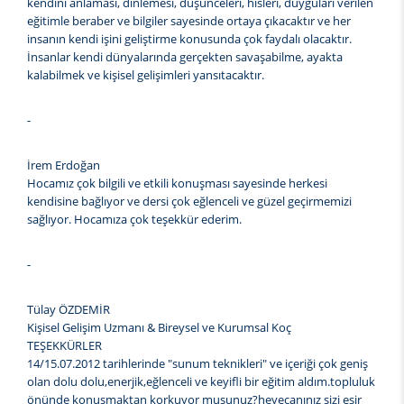
kendini anlaması, dinlemesi, düşünceleri, hisleri, duyguları verilen
eğitimle beraber ve bilgiler sayesinde ortaya çıkacaktır ve her
insanın kendi işini geliştirme konusunda çok faydalı olacaktır.
İnsanlar kendi dünyalarında gerçekten savaşabilme, ayakta
kalabilmek ve kişisel gelişimleri yansıtacaktır.
-
İrem Erdoğan
Hocamız çok bilgili ve etkili konuşması sayesinde herkesi
kendisine bağlıyor ve dersi çok eğlenceli ve güzel geçirmemizi
sağlıyor. Hocamıza çok teşekkür ederim.
-
Tülay ÖZDEMİR
Kişisel Gelişim Uzmanı & Bireysel ve Kurumsal Koç
TEŞEKKÜRLER
14/15.07.2012 tarihlerinde "sunum teknikleri" ve içeriği çok geniş
olan dolu dolu,enerjik,eğlenceli ve keyifli bir eğitim aldım.topluluk
önünde konuşmaktan korkuyor musunuz?heyecanınız sizi esir