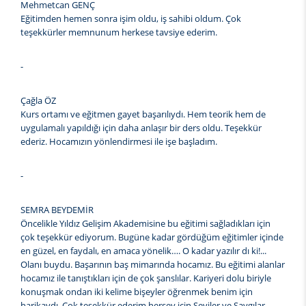
Mehmetcan GENÇ
Eğitimden hemen sonra işim oldu, iş sahibi oldum. Çok
teşekkürler memnunum herkese tavsiye ederim.
-
Çağla ÖZ
Kurs ortamı ve eğitmen gayet başarılıydı. Hem teorik hem de
uygulamalı yapıldığı için daha anlaşır bir ders oldu. Teşekkür
ederiz. Hocamızın yönlendirmesi ile işe başladım.
-
SEMRA BEYDEMİR
Öncelikle Yıldız Gelişim Akademisine bu eğitimi sağladıkları için
çok teşekkür ediyorum. Bugüne kadar gördüğüm eğitimler içinde
en güzel, en faydalı, en amaca yönelik…. O kadar yazılır dı ki!...
Olanı buydu. Başarının baş mimarında hocamız. Bu eğitimi alanlar
hocamız ile tanıştıkları için de çok şanslılar. Kariyeri dolu biriyle
konuşmak ondan iki kelime bişeyler öğrenmek benim için
harikaydı. Çok teşekkür ederim herşey için Seviler ve Saygılar.