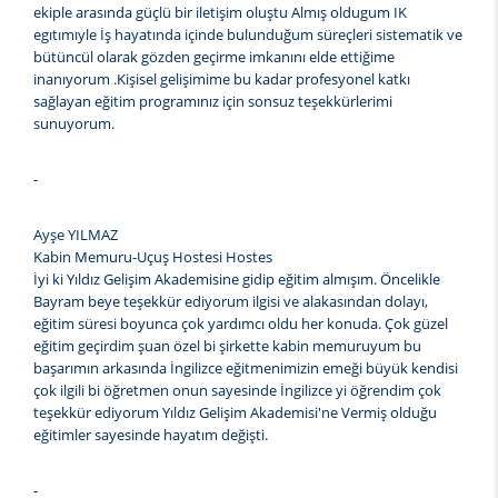
ekiple arasında güçlü bir iletişim oluştu Almış oldugum IK
egıtımıyle İş hayatında içinde bulunduğum süreçleri sistematik ve
bütüncül olarak gözden geçirme imkanını elde ettiğime
inanıyorum .Kişisel gelişimime bu kadar profesyonel katkı
sağlayan eğitim programınız için sonsuz teşekkürlerimi
sunuyorum.
-
Ayşe YILMAZ
Kabin Memuru-Uçuş Hostesi Hostes
İyi ki Yıldız Gelişim Akademisine gidip eğitim almışım. Öncelikle
Bayram beye teşekkür ediyorum ilgisi ve alakasından dolayı,
eğitim süresi boyunca çok yardımcı oldu her konuda. Çok güzel
eğitim geçirdim şuan özel bi şirkette kabin memuruyum bu
başarımın arkasında İngilizce eğitmenimizin emeği büyük kendisi
çok ilgili bi öğretmen onun sayesinde İngilizce yi öğrendim çok
teşekkür ediyorum Yıldız Gelişim Akademisi'ne Vermiş olduğu
eğitimler sayesinde hayatım değişti.
-