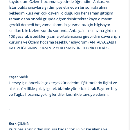
kaydoldum Özlem hocamız sayesinde öğrendim. Ankara ve
İstanbulda sınavlara girdim pes etmeden bir sonraki alımı
bekledim kurs yeri çok özverili olduğu için her zaman gittiğim
zaman daha önceki grupda öğrencisiniz tekrar kayıt olmanız
gerekli demedi boş zamanlarımda çalışmamız için bilgisayar
sınıfları bile bizlere sundu sonunda Antalya'nın sınavına girdim
108 yazarak istedikleri yazma ortalamasına girebildim özversi için
kuruma ve Özlem hocama teşekkür ediyorum.(ANTALYA ZABIT
KATİPLİĞİ SINAVI KAZANIP YERLEŞMİŞTİR. TEBRİK EDERİZ)
-
Yaşar Sadık
Herşey için öncelikle çok teşekkür ederim. Eğitimcilerin ilgilisi ve
alakası özellikle çok iyi gerek bizimle yönetici olarak Bayram bey
ve Tuğba hocamız çok ilgilendiler kesinlikle tavsiye ederim.
-
Berk ÇILGIN
Kurs başlangıcından sonuna kadar çok iyi bir karşılama ve