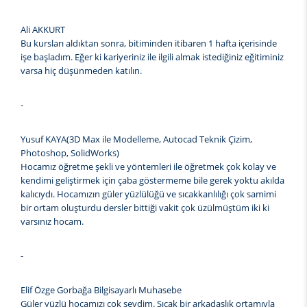
Ali AKKURT
Bu kursları aldıktan sonra, bitiminden itibaren 1 hafta içerisinde
işe başladım. Eğer ki kariyeriniz ile ilgili almak istediğiniz eğitiminiz
varsa hiç düşünmeden katılın.
-
Yusuf KAYA(3D Max ile Modelleme, Autocad Teknik Çizim,
Photoshop, SolidWorks)
Hocamız öğretme şekli ve yöntemleri ile öğretmek çok kolay ve
kendimi geliştirmek için çaba göstermeme bile gerek yoktu akılda
kalıcıydı. Hocamızın güler yüzlülüğü ve sıcakkanlılığı çok samimi
bir ortam oluşturdu dersler bittiği vakit çok üzülmüştüm iki ki
varsınız hocam.
-
Elif Özge Gorbağa Bilgisayarlı Muhasebe
Güler yüzlü hocamızı çok sevdim. Sıcak bir arkadaşlık ortamıyla