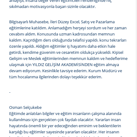
anlayışlı, insana değer veren eğitimcileri rehberliğinde hiç
sıkılmadan motivasyonla başarı sizinle olacaktır.
Bilgisayarlı Muhasebe, İleri Düzey Excel, Satış ve Pazarlama
eğitimlerine katıldım. Anlamadığım herşeyi sordum ve her zaman
cevabını aldım. Konusunda uzman kadrosundan memnun
kaldım. Kaçırdığım ders olduğunda telafisi yapıldı. konu tekrarları
özenle yapıldı. Aldığım eğitimler iş hayatımı daha etkin hale
getirdi, kendime güvenim ve cesaretim oldukça yükseldi. Kişisel
Gelişim ve Meslek eğitimlerinden memnun kaldım ve hedeflerime
ulaşmak için YILDIZ GELİŞİM AKADEMİSİNDEN eğitim almaya
devam ediyorum. Kesinlikle tavsiye ederim. Kurum Müdürü ve
tüm hocalarıma ilgilerinden dolayı teşekkür ederim.
-
Osman Selçukebe
Eğitimde anlatılan bilgiler ve eğitim insanların çalışma alanında
kullanılması için gerçekten çok faydalı olacaktır. Yararları insan
hayatında önemli bir yer edeceğinden eminim ve beklentilerin
karşılığı bu eğitimler sayesinde yararları olacaktır. Her insanın