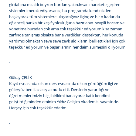
girdabına mı aldı buyrun burdan yakın.insanı harekete geçiren
sistemleri merak ediyorsanız, bu programda kendinizden
başlayarak tüm sistemlere ulaşacağınız ilginç ve bir o kadar da
eğlenceli,harika bir keşif yolculuğuna hazırlanın. sevgili hocam ve
yönetime buradan çok ama çok teşekkür ediyorum.kısa zaman
zarfında tanışmış olsakta bana verdikleri destekten, her konuda
yardımcı olmaktan seve seve zevk aldıklarını belli ettikleri için çok
teşekkür ediyorum ve başarılarının her daim sürmesini diliyorum.
-
Gökay ÇELİK
Kayıt esnasında olsun ders esnasında olsun gördüğüm ilgi ve
güleryüz beni fazlasıyla mutlu etti. Derslerin yararlılığı ve
öğretmenlerimizin bilgi birikimi bana yarar kattı kendimi
geliştirdiğiminden eminim Yıldız Gelişim Akademisi sayesinde.
Herşey için çok teşekkür ederim.
-