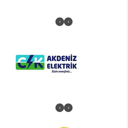
‹
›
‹
›