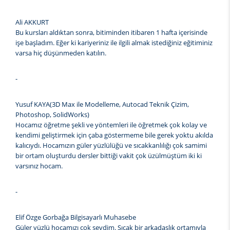
Ali AKKURT
Bu kursları aldıktan sonra, bitiminden itibaren 1 hafta içerisinde
işe başladım. Eğer ki kariyeriniz ile ilgili almak istediğiniz eğitiminiz
varsa hiç düşünmeden katılın.
-
Yusuf KAYA(3D Max ile Modelleme, Autocad Teknik Çizim,
Photoshop, SolidWorks)
Hocamız öğretme şekli ve yöntemleri ile öğretmek çok kolay ve
kendimi geliştirmek için çaba göstermeme bile gerek yoktu akılda
kalıcıydı. Hocamızın güler yüzlülüğü ve sıcakkanlılığı çok samimi
bir ortam oluşturdu dersler bittiği vakit çok üzülmüştüm iki ki
varsınız hocam.
-
Elif Özge Gorbağa Bilgisayarlı Muhasebe
Güler yüzlü hocamızı çok sevdim. Sıcak bir arkadaşlık ortamıyla