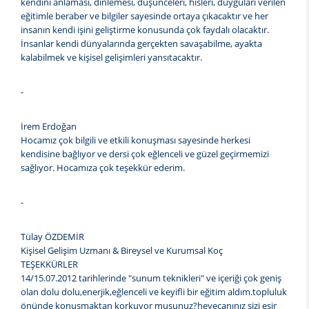
kendini anlaması, dinlemesi, düşünceleri, hisleri, duyguları verilen
eğitimle beraber ve bilgiler sayesinde ortaya çıkacaktır ve her
insanın kendi işini geliştirme konusunda çok faydalı olacaktır.
İnsanlar kendi dünyalarında gerçekten savaşabilme, ayakta
kalabilmek ve kişisel gelişimleri yansıtacaktır.
-
İrem Erdoğan
Hocamız çok bilgili ve etkili konuşması sayesinde herkesi
kendisine bağlıyor ve dersi çok eğlenceli ve güzel geçirmemizi
sağlıyor. Hocamıza çok teşekkür ederim.
-
Tülay ÖZDEMİR
Kişisel Gelişim Uzmanı & Bireysel ve Kurumsal Koç
TEŞEKKÜRLER
14/15.07.2012 tarihlerinde "sunum teknikleri" ve içeriği çok geniş
olan dolu dolu,enerjik,eğlenceli ve keyifli bir eğitim aldım.topluluk
önünde konuşmaktan korkuyor musunuz?heyecanınız sizi esir