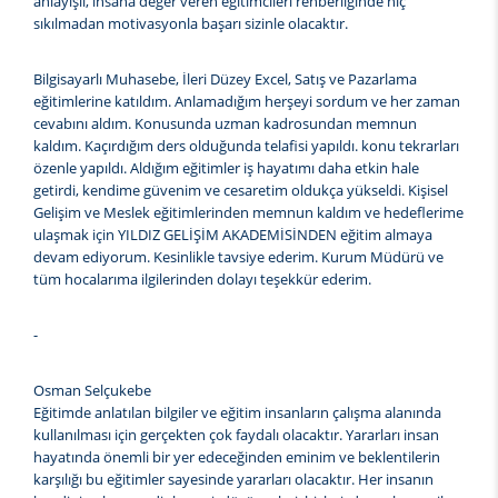
anlayışlı, insana değer veren eğitimcileri rehberliğinde hiç
sıkılmadan motivasyonla başarı sizinle olacaktır.
Bilgisayarlı Muhasebe, İleri Düzey Excel, Satış ve Pazarlama
eğitimlerine katıldım. Anlamadığım herşeyi sordum ve her zaman
cevabını aldım. Konusunda uzman kadrosundan memnun
kaldım. Kaçırdığım ders olduğunda telafisi yapıldı. konu tekrarları
özenle yapıldı. Aldığım eğitimler iş hayatımı daha etkin hale
getirdi, kendime güvenim ve cesaretim oldukça yükseldi. Kişisel
Gelişim ve Meslek eğitimlerinden memnun kaldım ve hedeflerime
ulaşmak için YILDIZ GELİŞİM AKADEMİSİNDEN eğitim almaya
devam ediyorum. Kesinlikle tavsiye ederim. Kurum Müdürü ve
tüm hocalarıma ilgilerinden dolayı teşekkür ederim.
-
Osman Selçukebe
Eğitimde anlatılan bilgiler ve eğitim insanların çalışma alanında
kullanılması için gerçekten çok faydalı olacaktır. Yararları insan
hayatında önemli bir yer edeceğinden eminim ve beklentilerin
karşılığı bu eğitimler sayesinde yararları olacaktır. Her insanın