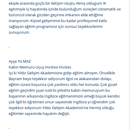
ekiple arasında güçlü bir iletişim oluştu Almış oldugum IK
egıtımıyle İş hayatında içinde bulunduğum süreçleri sistematik ve
bütüncül olarak gözden geçirme imkanını elde ettiğime
inanıyorum .Kişisel gelişimime bu kadar profesyonel katkı
sağlayan eğitim programınız için sonsuz teşekkürlerimi
sunuyorum.
-
Ayşe YILMAZ
Kabin Memuru-Uçuş Hostesi Hostes
İyi ki Yıldız Gelişim Akademisine gidip eğitim almışım. Öncelikle
Bayram beye teşekkür ediyorum ilgisi ve alakasından dolayı,
eğitim süresi boyunca çok yardımcı oldu her konuda. Çok güzel
eğitim geçirdim şuan özel bi şirkette kabin memuruyum bu
başarımın arkasında İngilizce eğitmenimizin emeği büyük kendisi
çok ilgili bi öğretmen onun sayesinde İngilizce yi öğrendim çok
teşekkür ediyorum Yıldız Gelişim Akademisi'ne Vermiş olduğu
eğitimler sayesinde hayatım değişti.
-