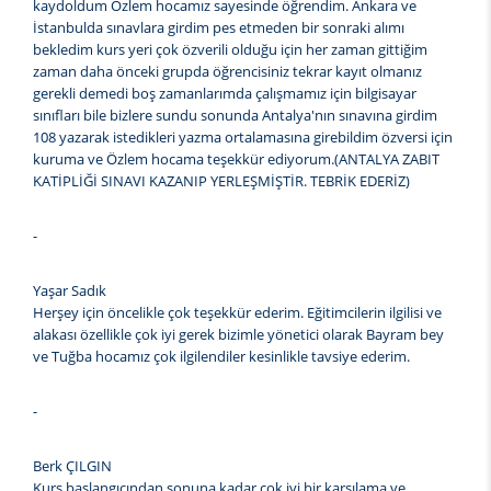
kaydoldum Özlem hocamız sayesinde öğrendim. Ankara ve
İstanbulda sınavlara girdim pes etmeden bir sonraki alımı
bekledim kurs yeri çok özverili olduğu için her zaman gittiğim
zaman daha önceki grupda öğrencisiniz tekrar kayıt olmanız
gerekli demedi boş zamanlarımda çalışmamız için bilgisayar
sınıfları bile bizlere sundu sonunda Antalya'nın sınavına girdim
108 yazarak istedikleri yazma ortalamasına girebildim özversi için
kuruma ve Özlem hocama teşekkür ediyorum.(ANTALYA ZABIT
KATİPLİĞİ SINAVI KAZANIP YERLEŞMİŞTİR. TEBRİK EDERİZ)
-
Yaşar Sadık
Herşey için öncelikle çok teşekkür ederim. Eğitimcilerin ilgilisi ve
alakası özellikle çok iyi gerek bizimle yönetici olarak Bayram bey
ve Tuğba hocamız çok ilgilendiler kesinlikle tavsiye ederim.
-
Berk ÇILGIN
Kurs başlangıcından sonuna kadar çok iyi bir karşılama ve