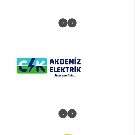
‹
›
‹
›