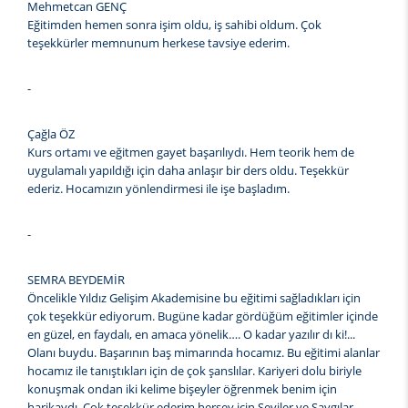
Mehmetcan GENÇ
Eğitimden hemen sonra işim oldu, iş sahibi oldum. Çok
teşekkürler memnunum herkese tavsiye ederim.
-
Çağla ÖZ
Kurs ortamı ve eğitmen gayet başarılıydı. Hem teorik hem de
uygulamalı yapıldığı için daha anlaşır bir ders oldu. Teşekkür
ederiz. Hocamızın yönlendirmesi ile işe başladım.
-
SEMRA BEYDEMİR
Öncelikle Yıldız Gelişim Akademisine bu eğitimi sağladıkları için
çok teşekkür ediyorum. Bugüne kadar gördüğüm eğitimler içinde
en güzel, en faydalı, en amaca yönelik…. O kadar yazılır dı ki!...
Olanı buydu. Başarının baş mimarında hocamız. Bu eğitimi alanlar
hocamız ile tanıştıkları için de çok şanslılar. Kariyeri dolu biriyle
konuşmak ondan iki kelime bişeyler öğrenmek benim için
harikaydı. Çok teşekkür ederim herşey için Seviler ve Saygılar.