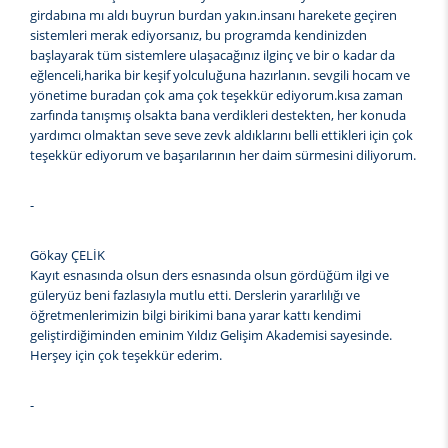
girdabına mı aldı buyrun burdan yakın.insanı harekete geçiren
sistemleri merak ediyorsanız, bu programda kendinizden
başlayarak tüm sistemlere ulaşacağınız ilginç ve bir o kadar da
eğlenceli,harika bir keşif yolculuğuna hazırlanın. sevgili hocam ve
yönetime buradan çok ama çok teşekkür ediyorum.kısa zaman
zarfında tanışmış olsakta bana verdikleri destekten, her konuda
yardımcı olmaktan seve seve zevk aldıklarını belli ettikleri için çok
teşekkür ediyorum ve başarılarının her daim sürmesini diliyorum.
-
Gökay ÇELİK
Kayıt esnasında olsun ders esnasında olsun gördüğüm ilgi ve
güleryüz beni fazlasıyla mutlu etti. Derslerin yararlılığı ve
öğretmenlerimizin bilgi birikimi bana yarar kattı kendimi
geliştirdiğiminden eminim Yıldız Gelişim Akademisi sayesinde.
Herşey için çok teşekkür ederim.
-