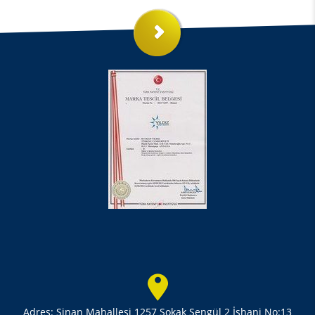
Adres: Sinan Mahallesi 1257 Sokak Şengül 2 İşhani No:13