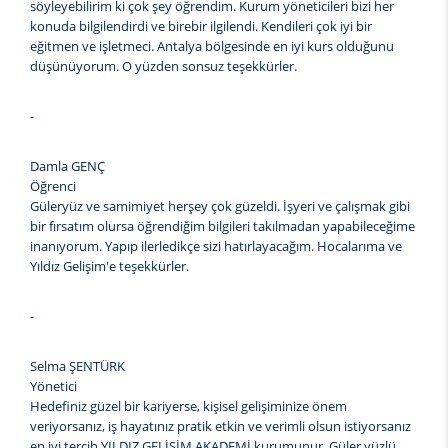
söyleyebilirim ki çok şey öğrendim. Kurum yöneticileri bizi her
konuda bilgilendirdi ve birebir ilgilendi. Kendileri çok iyi bir
eğitmen ve işletmeci. Antalya bölgesinde en iyi kurs olduğunu
düşünüyorum. O yüzden sonsuz teşekkürler.
-
Damla GENÇ
Öğrenci
Güleryüz ve samimiyet herşey çok güzeldi. İşyeri ve çalışmak gibi
bir fırsatım olursa öğrendiğim bilgileri takılmadan yapabileceğime
inanıyorum. Yapıp ilerledikçe sizi hatırlayacağım. Hocalarıma ve
Yıldız Gelişim'e teşekkürler.
-
Selma ŞENTÜRK
Yönetici
Hedefiniz güzel bir kariyerse, kişisel gelişiminize önem
veriyorsanız, iş hayatınız pratik etkin ve verimli olsun istiyorsanız
en iyi tercih YILDIZ GELİŞİM AKADEMİ kurumunur. Güler yüzlü,