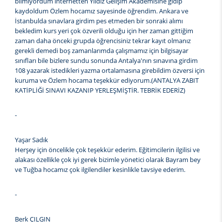
bilmiyordum internetten Yıldız Gelişim Akademisine gidip
kaydoldum Özlem hocamız sayesinde öğrendim. Ankara ve
İstanbulda sınavlara girdim pes etmeden bir sonraki alımı
bekledim kurs yeri çok özverili olduğu için her zaman gittiğim
zaman daha önceki grupda öğrencisiniz tekrar kayıt olmanız
gerekli demedi boş zamanlarımda çalışmamız için bilgisayar
sınıfları bile bizlere sundu sonunda Antalya'nın sınavına girdim
108 yazarak istedikleri yazma ortalamasına girebildim özversi için
kuruma ve Özlem hocama teşekkür ediyorum.(ANTALYA ZABIT
KATİPLİĞİ SINAVI KAZANIP YERLEŞMİŞTİR. TEBRİK EDERİZ)
-
Yaşar Sadık
Herşey için öncelikle çok teşekkür ederim. Eğitimcilerin ilgilisi ve
alakası özellikle çok iyi gerek bizimle yönetici olarak Bayram bey
ve Tuğba hocamız çok ilgilendiler kesinlikle tavsiye ederim.
-
Berk ÇILGIN