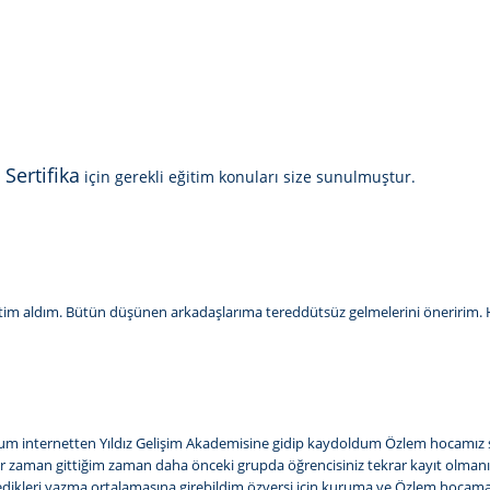
 Sertifika
için gerekli eğitim konuları size sunulmuştur.
ğitim aldım. Bütün düşünen arkadaşlarıma tereddütsüz gelmelerini öneririm. Ho
dum internetten Yıldız Gelişim Akademisine gidip kaydoldum Özlem hocamız 
er zaman gittiğim zaman daha önceki grupda öğrencisiniz tekrar kayıt olmanız
istedikleri yazma ortalamasına girebildim özversi için kuruma ve Özlem ho