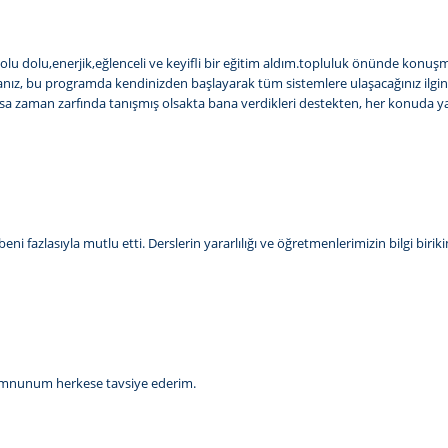
 dolu dolu,enerjik,eğlenceli ve keyifli bir eğitim aldım.topluluk önünde kon
ız, bu programda kendinizden başlayarak tüm sistemlere ulaşacağınız ilginç v
aman zarfında tanışmış olsakta bana verdikleri destekten, her konuda yardım
i fazlasıyla mutlu etti. Derslerin yararlılığı ve öğretmenlerimizin bilgi biri
memnunum herkese tavsiye ederim.