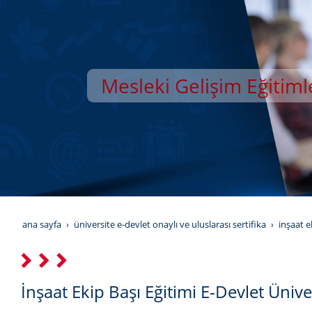
Mesleki Gelişim Eğitiml
YILDIZ GELİŞİM AKAD
ana sayfa
üniversite e-devlet onaylı ve uluslarası sertifika
i̇nşaat 
İnşaat Ekip Başı Eğitimi E-Devlet Ünive