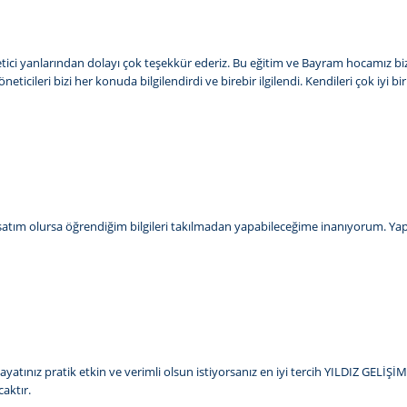
 öğretici yanlarından dolayı çok teşekkür ederiz. Bu eğitim ve Bayram hocamız b
icileri bizi her konuda bilgilendirdi ve birebir ilgilendi. Kendileri çok iyi b
rsatım olursa öğrendiğim bilgileri takılmadan yapabileceğime inanıyorum. Yapıp
 hayatınız pratik etkin ve verimli olsun istiyorsanız en iyi tercih YILDIZ GEL
caktır.