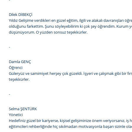
Dilek DİBEKÇİ
Yıldız Gelişime verdikleri en güzel eğitim, ilgili ve alakalı davranışları
olduğunu farkettim. Şunu söyleyebilirim ki çok şey öğrendim. Kurum yönet
düşünüyorum. O yüzden sonsuz teşekkürler.
-
Damla GENÇ
Öğrenci
Güleryüz ve samimiyet herşey çok güzeldi. İşyeri ve çalışmak gibi bir fı
teşekkürler.
-
Selma ŞENTÜRK
Yönetici
Hedefiniz güzel bir kariyerse, kişisel gelişiminize önem veriyorsanız, iş
eğitimcileri rehberliğinde hiç sıkılmadan motivasyonla başarı sizinle ola