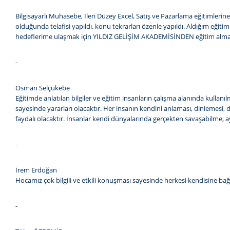
Bilgisayarlı Muhasebe, İleri Düzey Excel, Satış ve Pazarlama eğitim
olduğunda telafisi yapıldı. konu tekrarları özenle yapıldı. Aldığım eği
hedeflerime ulaşmak için YILDIZ GELİŞİM AKADEMİSİNDEN eğitim almay
-
Osman Selçukebe
Eğitimde anlatılan bilgiler ve eğitim insanların çalışma alanında kullanı
sayesinde yararları olacaktır. Her insanın kendini anlaması, dinlemesi, d
faydalı olacaktır. İnsanlar kendi dünyalarında gerçekten savaşabilme, aya
-
İrem Erdoğan
Hocamız çok bilgili ve etkili konuşması sayesinde herkesi kendisine bağ
-