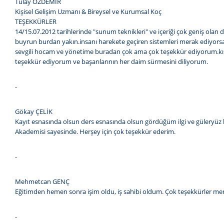
Tülay ÖZDEMİR
Kişisel Gelişim Uzmanı & Bireysel ve Kurumsal Koç
TEŞEKKÜRLER
14/15.07.2012 tarihlerinde "sunum teknikleri" ve içeriği çok geniş olan
buyrun burdan yakın.insanı harekete geçiren sistemleri merak ediyorsan
sevgili hocam ve yönetime buradan çok ama çok teşekkür ediyorum.kısa z
teşekkür ediyorum ve başarılarının her daim sürmesini diliyorum.
-
Gökay ÇELİK
Kayıt esnasında olsun ders esnasında olsun gördüğüm ilgi ve güleryüz ben
Akademisi sayesinde. Herşey için çok teşekkür ederim.
-
Mehmetcan GENÇ
Eğitimden hemen sonra işim oldu, iş sahibi oldum. Çok teşekkürler 
-