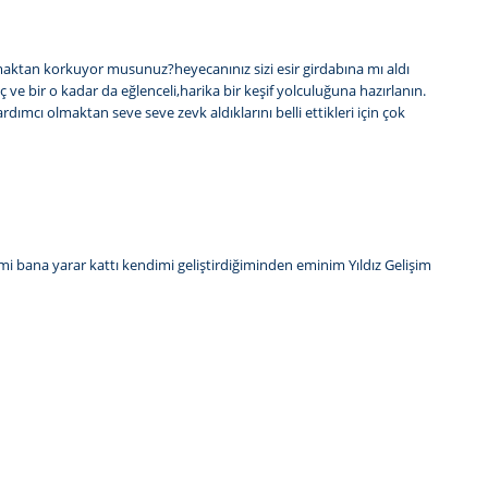
uşmaktan korkuyor musunuz?heyecanınız sizi esir girdabına mı aldı
e bir o kadar da eğlenceli,harika bir keşif yolculuğuna hazırlanın.
cı olmaktan seve seve zevk aldıklarını belli ettikleri için çok
kimi bana yarar kattı kendimi geliştirdiğiminden eminim Yıldız Gelişim