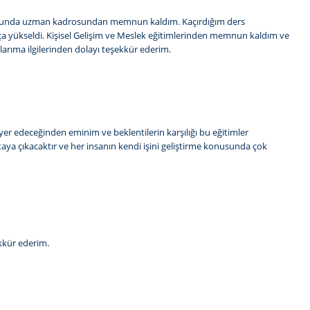
Konusunda uzman kadrosundan memnun kaldım. Kaçırdığım ders
ukça yükseldi. Kişisel Gelişim ve Meslek eğitimlerinden memnun kaldım ve
ıma ilgilerinden dolayı teşekkür ederim.
r yer edeceğinden eminim ve beklentilerin karşılığı bu eğitimler
rtaya çıkacaktır ve her insanın kendi işini geliştirme konusunda çok
ekkür ederim.