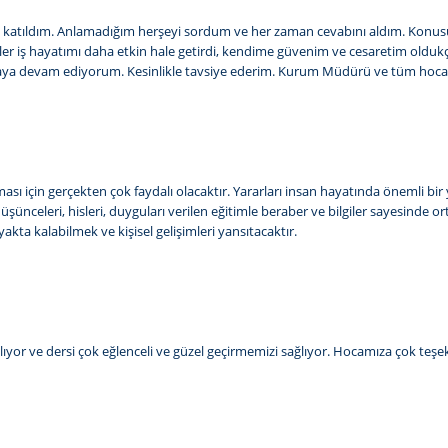
lerine katıldım. Anlamadığım herşeyi sordum ve her zaman cevabını aldım. 
timler iş hayatımı daha etkin hale getirdi, kendime güvenim ve cesaretim old
a devam ediyorum. Kesinlikle tavsiye ederim. Kurum Müdürü ve tüm hocalar
lması için gerçekten çok faydalı olacaktır. Yararları insan hayatında önemli bi
üşünceleri, hisleri, duyguları verilen eğitimle beraber ve bilgiler sayesinde o
kta kalabilmek ve kişisel gelişimleri yansıtacaktır.
lıyor ve dersi çok eğlenceli ve güzel geçirmemizi sağlıyor. Hocamıza çok teş