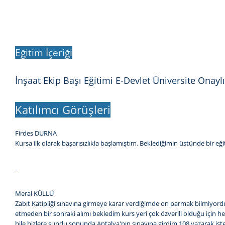
Eğitim İçeriği
İnşaat Ekip Başı Eğitimi E-Devlet Üniversite Onaylı
Katılımcı Görüşleri
Firdes DURNA
Kursa ilk olarak başarısızlıkla başlamıştım. Beklediğimin üstünde bir e
-
Meral KÜLLÜ
Zabıt Katipliği sınavına girmeye karar verdiğimde on parmak bilmiyor
etmeden bir sonraki alımı bekledim kurs yeri çok özverili olduğu için h
bile bizlere sundu sonunda Antalya'nın sınavına girdim 108 yazarak 