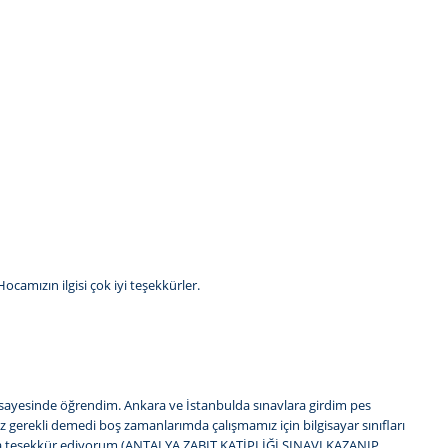
camızın ilgisi çok iyi teşekkürler.
sayesinde öğrendim. Ankara ve İstanbulda sınavlara girdim pes
 gerekli demedi boş zamanlarımda çalışmamız için bilgisayar sınıfları
cama teşekkür ediyorum.(ANTALYA ZABIT KATİPLİĞİ SINAVI KAZANIP