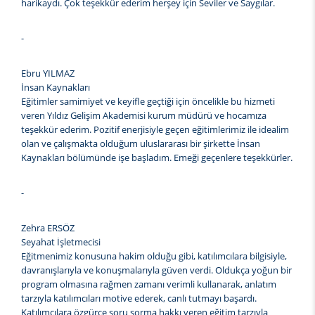
harikaydı. Çok teşekkür ederim herşey için Seviler ve Saygılar.
-
Ebru YILMAZ
İnsan Kaynakları
Eğitimler samimiyet ve keyifle geçtiği için öncelikle bu hizmeti
veren Yıldız Gelişim Akademisi kurum müdürü ve hocamıza
teşekkür ederim. Pozitif enerjisiyle geçen eğitimlerimiz ile idealim
olan ve çalışmakta olduğum uluslararası bir şirkette İnsan
Kaynakları bölümünde işe başladım. Emeği geçenlere teşekkürler.
-
Zehra ERSÖZ
Seyahat İşletmecisi
Eğitmenimiz konusuna hakim olduğu gibi, katılımcılara bilgisiyle,
davranışlarıyla ve konuşmalarıyla güven verdi. Oldukça yoğun bir
program olmasına rağmen zamanı verimli kullanarak, anlatım
tarzıyla katılımcıları motive ederek, canlı tutmayı başardı.
Katılımcılara özgürce soru sorma hakkı veren eğitim tarzıyla