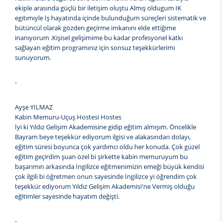
ekiple arasında güçlü bir iletişim oluştu Almış oldugum IK
egıtımıyle İş hayatında içinde bulunduğum süreçleri sistematik ve
bütüncül olarak gözden geçirme imkanını elde ettiğime
inanıyorum .Kişisel gelişimime bu kadar profesyonel katkı
sağlayan eğitim programınız için sonsuz teşekkürlerimi
sunuyorum.
-
Ayşe YILMAZ
Kabin Memuru-Uçuş Hostesi Hostes
İyi ki Yıldız Gelişim Akademisine gidip eğitim almışım. Öncelikle
Bayram beye teşekkür ediyorum ilgisi ve alakasından dolayı,
eğitim süresi boyunca çok yardımcı oldu her konuda. Çok güzel
eğitim geçirdim şuan özel bi şirkette kabin memuruyum bu
başarımın arkasında İngilizce eğitmenimizin emeği büyük kendisi
çok ilgili bi öğretmen onun sayesinde İngilizce yi öğrendim çok
teşekkür ediyorum Yıldız Gelişim Akademisi'ne Vermiş olduğu
eğitimler sayesinde hayatım değişti.
-