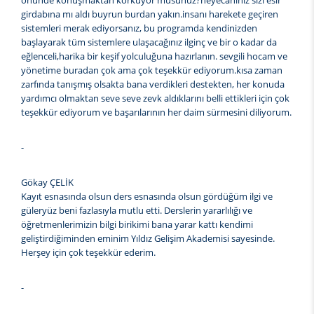
önünde konuşmaktan korkuyor musunuz?heyecanınız sizi esir
girdabına mı aldı buyrun burdan yakın.insanı harekete geçiren
sistemleri merak ediyorsanız, bu programda kendinizden
başlayarak tüm sistemlere ulaşacağınız ilginç ve bir o kadar da
eğlenceli,harika bir keşif yolculuğuna hazırlanın. sevgili hocam ve
yönetime buradan çok ama çok teşekkür ediyorum.kısa zaman
zarfında tanışmış olsakta bana verdikleri destekten, her konuda
yardımcı olmaktan seve seve zevk aldıklarını belli ettikleri için çok
teşekkür ediyorum ve başarılarının her daim sürmesini diliyorum.
-
Gökay ÇELİK
Kayıt esnasında olsun ders esnasında olsun gördüğüm ilgi ve
güleryüz beni fazlasıyla mutlu etti. Derslerin yararlılığı ve
öğretmenlerimizin bilgi birikimi bana yarar kattı kendimi
geliştirdiğiminden eminim Yıldız Gelişim Akademisi sayesinde.
Herşey için çok teşekkür ederim.
-