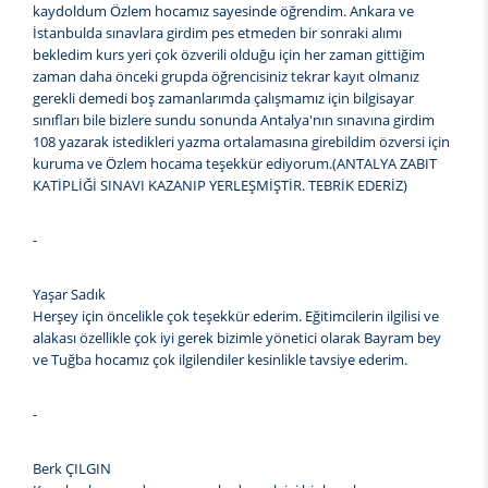
kaydoldum Özlem hocamız sayesinde öğrendim. Ankara ve
İstanbulda sınavlara girdim pes etmeden bir sonraki alımı
bekledim kurs yeri çok özverili olduğu için her zaman gittiğim
zaman daha önceki grupda öğrencisiniz tekrar kayıt olmanız
gerekli demedi boş zamanlarımda çalışmamız için bilgisayar
sınıfları bile bizlere sundu sonunda Antalya'nın sınavına girdim
108 yazarak istedikleri yazma ortalamasına girebildim özversi için
kuruma ve Özlem hocama teşekkür ediyorum.(ANTALYA ZABIT
KATİPLİĞİ SINAVI KAZANIP YERLEŞMİŞTİR. TEBRİK EDERİZ)
-
Yaşar Sadık
Herşey için öncelikle çok teşekkür ederim. Eğitimcilerin ilgilisi ve
alakası özellikle çok iyi gerek bizimle yönetici olarak Bayram bey
ve Tuğba hocamız çok ilgilendiler kesinlikle tavsiye ederim.
-
Berk ÇILGIN