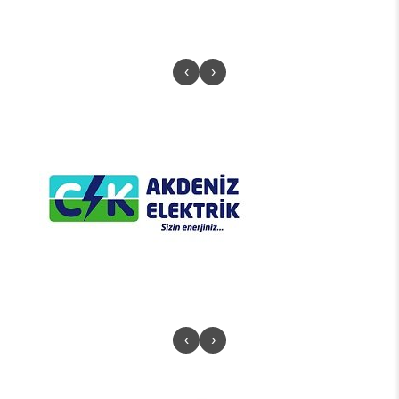
‹
›
‹
›