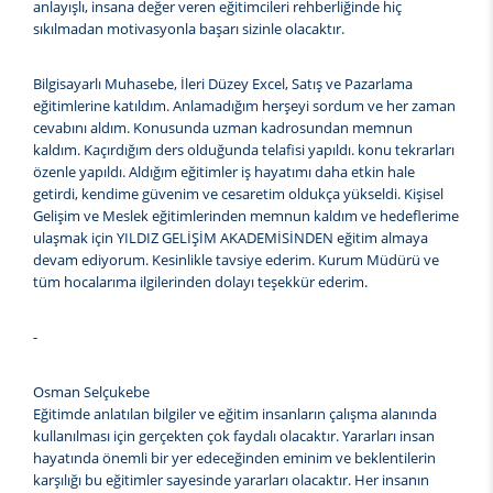
anlayışlı, insana değer veren eğitimcileri rehberliğinde hiç
sıkılmadan motivasyonla başarı sizinle olacaktır.
Bilgisayarlı Muhasebe, İleri Düzey Excel, Satış ve Pazarlama
eğitimlerine katıldım. Anlamadığım herşeyi sordum ve her zaman
cevabını aldım. Konusunda uzman kadrosundan memnun
kaldım. Kaçırdığım ders olduğunda telafisi yapıldı. konu tekrarları
özenle yapıldı. Aldığım eğitimler iş hayatımı daha etkin hale
getirdi, kendime güvenim ve cesaretim oldukça yükseldi. Kişisel
Gelişim ve Meslek eğitimlerinden memnun kaldım ve hedeflerime
ulaşmak için YILDIZ GELİŞİM AKADEMİSİNDEN eğitim almaya
devam ediyorum. Kesinlikle tavsiye ederim. Kurum Müdürü ve
tüm hocalarıma ilgilerinden dolayı teşekkür ederim.
-
Osman Selçukebe
Eğitimde anlatılan bilgiler ve eğitim insanların çalışma alanında
kullanılması için gerçekten çok faydalı olacaktır. Yararları insan
hayatında önemli bir yer edeceğinden eminim ve beklentilerin
karşılığı bu eğitimler sayesinde yararları olacaktır. Her insanın