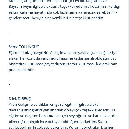
Kurs başlangıcından sonuna kadar çok iyi bir karşılama ve
Bayram beyin ilgi ve alakasına teşekkür ederim. hocamızın verdiği
eğitim çalışma hayatımda çok fazla işime yarayacak gerek teknik
gerekse tecrübesiyle bize verdikleri için teşekkür ederim.
-
Sema TOLUNGÜÇ
Eğitmenimiz güleryüzlü, Anlaşılır anlatım şekli ve yapacağınız işle
alakalı her konuda yardımcı olması ne kadar şanslı olduğumuzu
hissettirdi. Kurumda gayet düzenli temiz kurumsallık olarak tam
puan verilebilir.
-
Dilek DİBEKÇİ
Yıldız Gelişime verdikleri en güzel eğitim, ilgili ve alakalı
davranışları öğretici yanlarından dolayı çok teşekkür ederiz. Bu
eğitim ve Bayram hocamız bize çok şey öğretti ve kattı. Excel de
bilmediğim birçok ince detaylar olduğunu farkettim. Şunu
söyleyebilirim ki çok şey öğrendim. Kurum yöneticileri bizi her