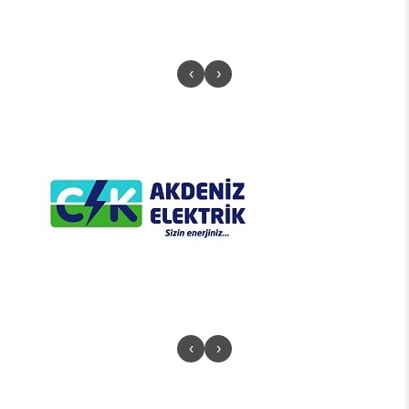
‹
›
‹
›