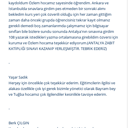
kaydoldum Özlem hocamız sayesinde öğrendim. Ankara ve
İstanbulda sınavlara girdim pes etmeden bir sonraki alımı
bekledim kurs yeri çok özverili olduğu için her zaman gittiğim
zaman daha önceki grupda öğrencisiniz tekrar kayıt olmanız
gerekli demedi boş zamanlarımda çalışmamız için bilgisayar
sınıfları bile bizlere sundu sonunda Antalya'nın sınavına girdim
108 yazarak istedikleri yazma ortalamasına girebildim özversi için
kuruma ve Özlem hocama teşekkür ediyorum.(ANTALYA ZABIT
KATİPLİĞİ SINAVI KAZANIP YERLEŞMİŞTİR. TEBRİK EDERİZ)
-
Yaşar Sadık
Herşey için öncelikle çok teşekkür ederim. Eğitimcilerin ilgilisi ve
alakası özellikle çok iyi gerek bizimle yönetici olarak Bayram bey
ve Tuğba hocamız çok ilgilendiler kesinlikle tavsiye ederim.
-
Berk ÇILGIN