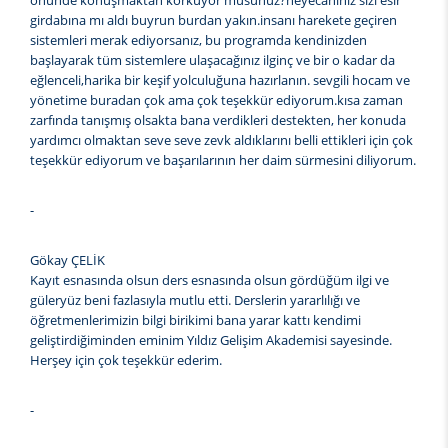
önünde konuşmaktan korkuyor musunuz?heyecanınız sizi esir
girdabına mı aldı buyrun burdan yakın.insanı harekete geçiren
sistemleri merak ediyorsanız, bu programda kendinizden
başlayarak tüm sistemlere ulaşacağınız ilginç ve bir o kadar da
eğlenceli,harika bir keşif yolculuğuna hazırlanın. sevgili hocam ve
yönetime buradan çok ama çok teşekkür ediyorum.kısa zaman
zarfında tanışmış olsakta bana verdikleri destekten, her konuda
yardımcı olmaktan seve seve zevk aldıklarını belli ettikleri için çok
teşekkür ediyorum ve başarılarının her daim sürmesini diliyorum.
-
Gökay ÇELİK
Kayıt esnasında olsun ders esnasında olsun gördüğüm ilgi ve
güleryüz beni fazlasıyla mutlu etti. Derslerin yararlılığı ve
öğretmenlerimizin bilgi birikimi bana yarar kattı kendimi
geliştirdiğiminden eminim Yıldız Gelişim Akademisi sayesinde.
Herşey için çok teşekkür ederim.
-