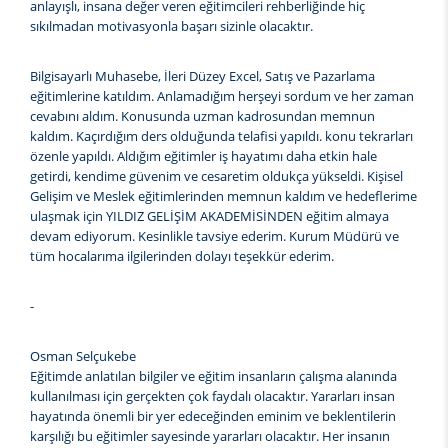
anlayışlı, insana değer veren eğitimcileri rehberliğinde hiç
sıkılmadan motivasyonla başarı sizinle olacaktır.
Bilgisayarlı Muhasebe, İleri Düzey Excel, Satış ve Pazarlama
eğitimlerine katıldım. Anlamadığım herşeyi sordum ve her zaman
cevabını aldım. Konusunda uzman kadrosundan memnun
kaldım. Kaçırdığım ders olduğunda telafisi yapıldı. konu tekrarları
özenle yapıldı. Aldığım eğitimler iş hayatımı daha etkin hale
getirdi, kendime güvenim ve cesaretim oldukça yükseldi. Kişisel
Gelişim ve Meslek eğitimlerinden memnun kaldım ve hedeflerime
ulaşmak için YILDIZ GELİŞİM AKADEMİSİNDEN eğitim almaya
devam ediyorum. Kesinlikle tavsiye ederim. Kurum Müdürü ve
tüm hocalarıma ilgilerinden dolayı teşekkür ederim.
-
Osman Selçukebe
Eğitimde anlatılan bilgiler ve eğitim insanların çalışma alanında
kullanılması için gerçekten çok faydalı olacaktır. Yararları insan
hayatında önemli bir yer edeceğinden eminim ve beklentilerin
karşılığı bu eğitimler sayesinde yararları olacaktır. Her insanın