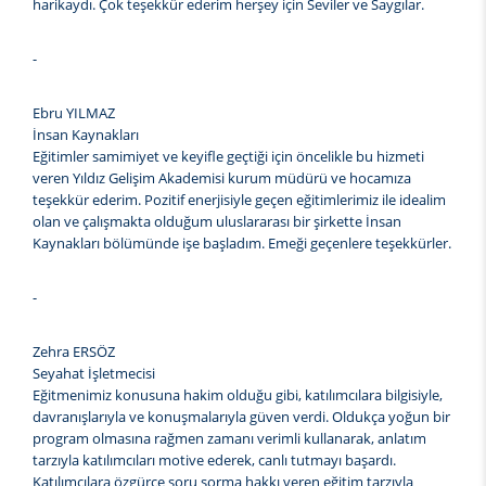
harikaydı. Çok teşekkür ederim herşey için Seviler ve Saygılar.
-
Ebru YILMAZ
İnsan Kaynakları
Eğitimler samimiyet ve keyifle geçtiği için öncelikle bu hizmeti
veren Yıldız Gelişim Akademisi kurum müdürü ve hocamıza
teşekkür ederim. Pozitif enerjisiyle geçen eğitimlerimiz ile idealim
olan ve çalışmakta olduğum uluslararası bir şirkette İnsan
Kaynakları bölümünde işe başladım. Emeği geçenlere teşekkürler.
-
Zehra ERSÖZ
Seyahat İşletmecisi
Eğitmenimiz konusuna hakim olduğu gibi, katılımcılara bilgisiyle,
davranışlarıyla ve konuşmalarıyla güven verdi. Oldukça yoğun bir
program olmasına rağmen zamanı verimli kullanarak, anlatım
tarzıyla katılımcıları motive ederek, canlı tutmayı başardı.
Katılımcılara özgürce soru sorma hakkı veren eğitim tarzıyla