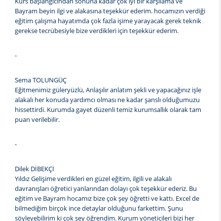
Kurs başlangıcından sonuna kadar çok iyi bir karşılama ve
Bayram beyin ilgi ve alakasına teşekkür ederim. hocamızın verdiği
eğitim çalışma hayatımda çok fazla işime yarayacak gerek teknik
gerekse tecrübesiyle bize verdikleri için teşekkür ederim.
-
Sema TOLUNGÜÇ
Eğitmenimiz güleryüzlü, Anlaşılır anlatım şekli ve yapacağınız işle
alakalı her konuda yardımcı olması ne kadar şanslı olduğumuzu
hissettirdi. Kurumda gayet düzenli temiz kurumsallık olarak tam
puan verilebilir.
-
Dilek DİBEKÇİ
Yıldız Gelişime verdikleri en güzel eğitim, ilgili ve alakalı
davranışları öğretici yanlarından dolayı çok teşekkür ederiz. Bu
eğitim ve Bayram hocamız bize çok şey öğretti ve kattı. Excel de
bilmediğim birçok ince detaylar olduğunu farkettim. Şunu
söyleyebilirim ki çok şey öğrendim. Kurum yöneticileri bizi her