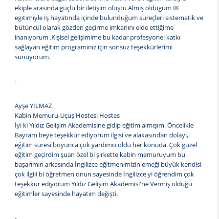
ekiple arasında güçlü bir iletişim oluştu Almış oldugum IK
egıtımıyle İş hayatında içinde bulunduğum süreçleri sistematik ve
bütüncül olarak gözden geçirme imkanını elde ettiğime
inanıyorum .Kişisel gelişimime bu kadar profesyonel katkı
sağlayan eğitim programınız için sonsuz teşekkürlerimi
sunuyorum.
-
Ayşe YILMAZ
Kabin Memuru-Uçuş Hostesi Hostes
İyi ki Yıldız Gelişim Akademisine gidip eğitim almışım. Öncelikle
Bayram beye teşekkür ediyorum ilgisi ve alakasından dolayı,
eğitim süresi boyunca çok yardımcı oldu her konuda. Çok güzel
eğitim geçirdim şuan özel bi şirkette kabin memuruyum bu
başarımın arkasında İngilizce eğitmenimizin emeği büyük kendisi
çok ilgili bi öğretmen onun sayesinde İngilizce yi öğrendim çok
teşekkür ediyorum Yıldız Gelişim Akademisi'ne Vermiş olduğu
eğitimler sayesinde hayatım değişti.
-