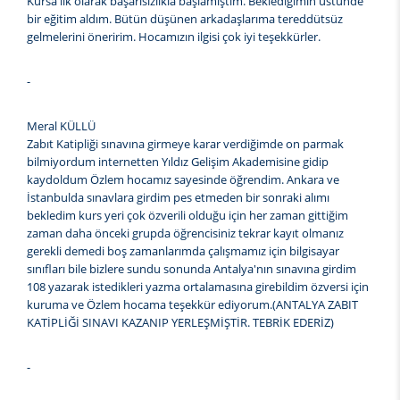
Kursa ilk olarak başarısızlıkla başlamıştım. Beklediğimin üstünde
bir eğitim aldım. Bütün düşünen arkadaşlarıma tereddütsüz
gelmelerini öneririm. Hocamızın ilgisi çok iyi teşekkürler.
-
Meral KÜLLÜ
Zabıt Katipliği sınavına girmeye karar verdiğimde on parmak
bilmiyordum internetten Yıldız Gelişim Akademisine gidip
kaydoldum Özlem hocamız sayesinde öğrendim. Ankara ve
İstanbulda sınavlara girdim pes etmeden bir sonraki alımı
bekledim kurs yeri çok özverili olduğu için her zaman gittiğim
zaman daha önceki grupda öğrencisiniz tekrar kayıt olmanız
gerekli demedi boş zamanlarımda çalışmamız için bilgisayar
sınıfları bile bizlere sundu sonunda Antalya'nın sınavına girdim
108 yazarak istedikleri yazma ortalamasına girebildim özversi için
kuruma ve Özlem hocama teşekkür ediyorum.(ANTALYA ZABIT
KATİPLİĞİ SINAVI KAZANIP YERLEŞMİŞTİR. TEBRİK EDERİZ)
-