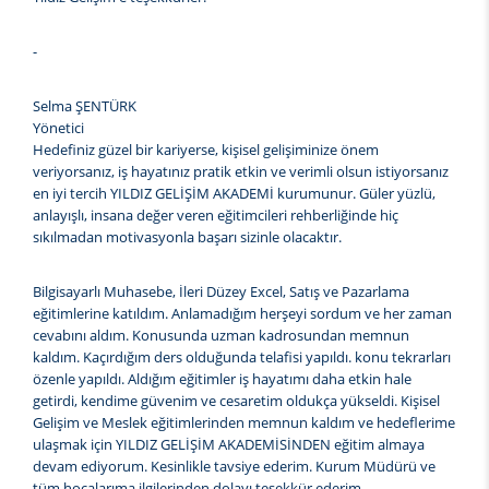
-
Selma ŞENTÜRK
Yönetici
Hedefiniz güzel bir kariyerse, kişisel gelişiminize önem
veriyorsanız, iş hayatınız pratik etkin ve verimli olsun istiyorsanız
en iyi tercih YILDIZ GELİŞİM AKADEMİ kurumunur. Güler yüzlü,
anlayışlı, insana değer veren eğitimcileri rehberliğinde hiç
sıkılmadan motivasyonla başarı sizinle olacaktır.
Bilgisayarlı Muhasebe, İleri Düzey Excel, Satış ve Pazarlama
eğitimlerine katıldım. Anlamadığım herşeyi sordum ve her zaman
cevabını aldım. Konusunda uzman kadrosundan memnun
kaldım. Kaçırdığım ders olduğunda telafisi yapıldı. konu tekrarları
özenle yapıldı. Aldığım eğitimler iş hayatımı daha etkin hale
getirdi, kendime güvenim ve cesaretim oldukça yükseldi. Kişisel
Gelişim ve Meslek eğitimlerinden memnun kaldım ve hedeflerime
ulaşmak için YILDIZ GELİŞİM AKADEMİSİNDEN eğitim almaya
devam ediyorum. Kesinlikle tavsiye ederim. Kurum Müdürü ve
tüm hocalarıma ilgilerinden dolayı teşekkür ederim.