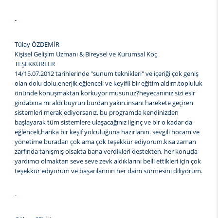
-
Tülay ÖZDEMİR
Kişisel Gelişim Uzmanı & Bireysel ve Kurumsal Koç
TEŞEKKÜRLER
14/15.07.2012 tarihlerinde "sunum teknikleri" ve içeriği çok geniş
olan dolu dolu,enerjik,eğlenceli ve keyifli bir eğitim aldım.topluluk
önünde konuşmaktan korkuyor musunuz?heyecanınız sizi esir
girdabına mı aldı buyrun burdan yakın.insanı harekete geçiren
sistemleri merak ediyorsanız, bu programda kendinizden
başlayarak tüm sistemlere ulaşacağınız ilginç ve bir o kadar da
eğlenceli,harika bir keşif yolculuğuna hazırlanın. sevgili hocam ve
yönetime buradan çok ama çok teşekkür ediyorum.kısa zaman
zarfında tanışmış olsakta bana verdikleri destekten, her konuda
yardımcı olmaktan seve seve zevk aldıklarını belli ettikleri için çok
teşekkür ediyorum ve başarılarının her daim sürmesini diliyorum.
-