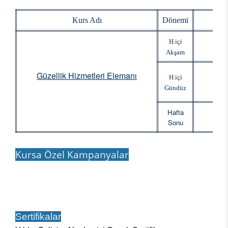
Kurs Adı
Dönemi
Baş
H.içi
Akşam
Güzellik Hizmetleri Elemanı
H.içi
Gündüz
Hafta
Sonu
Kursa Özel Kampanyalar
Sertifikalar