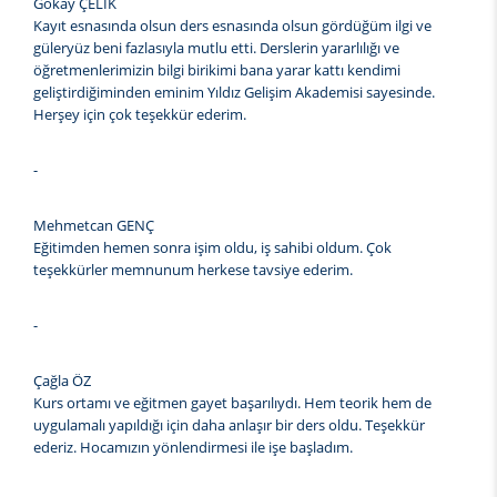
Gökay ÇELİK
Kayıt esnasında olsun ders esnasında olsun gördüğüm ilgi ve
güleryüz beni fazlasıyla mutlu etti. Derslerin yararlılığı ve
öğretmenlerimizin bilgi birikimi bana yarar kattı kendimi
geliştirdiğiminden eminim Yıldız Gelişim Akademisi sayesinde.
Herşey için çok teşekkür ederim.
-
Mehmetcan GENÇ
Eğitimden hemen sonra işim oldu, iş sahibi oldum. Çok
teşekkürler memnunum herkese tavsiye ederim.
-
Çağla ÖZ
Kurs ortamı ve eğitmen gayet başarılıydı. Hem teorik hem de
uygulamalı yapıldığı için daha anlaşır bir ders oldu. Teşekkür
ederiz. Hocamızın yönlendirmesi ile işe başladım.