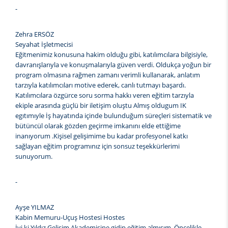
-
Zehra ERSÖZ
Seyahat İşletmecisi
Eğitmenimiz konusuna hakim olduğu gibi, katılımcılara bilgisiyle,
davranışlarıyla ve konuşmalarıyla güven verdi. Oldukça yoğun bir
program olmasına rağmen zamanı verimli kullanarak, anlatım
tarzıyla katılımcıları motive ederek, canlı tutmayı başardı.
Katılımcılara özgürce soru sorma hakkı veren eğitim tarzıyla
ekiple arasında güçlü bir iletişim oluştu Almış oldugum IK
egıtımıyle İş hayatında içinde bulunduğum süreçleri sistematik ve
bütüncül olarak gözden geçirme imkanını elde ettiğime
inanıyorum .Kişisel gelişimime bu kadar profesyonel katkı
sağlayan eğitim programınız için sonsuz teşekkürlerimi
sunuyorum.
-
Ayşe YILMAZ
Kabin Memuru-Uçuş Hostesi Hostes
İyi ki Yıldız Gelişim Akademisine gidip eğitim almışım. Öncelikle