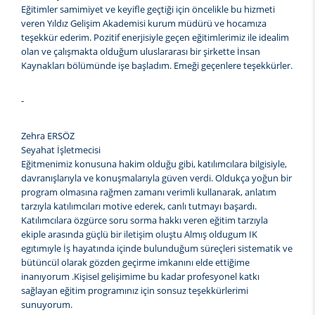
Eğitimler samimiyet ve keyifle geçtiği için öncelikle bu hizmeti
veren Yıldız Gelişim Akademisi kurum müdürü ve hocamıza
teşekkür ederim. Pozitif enerjisiyle geçen eğitimlerimiz ile idealim
olan ve çalışmakta olduğum uluslararası bir şirkette İnsan
Kaynakları bölümünde işe başladım. Emeği geçenlere teşekkürler.
-
Zehra ERSÖZ
Seyahat İşletmecisi
Eğitmenimiz konusuna hakim olduğu gibi, katılımcılara bilgisiyle,
davranışlarıyla ve konuşmalarıyla güven verdi. Oldukça yoğun bir
program olmasına rağmen zamanı verimli kullanarak, anlatım
tarzıyla katılımcıları motive ederek, canlı tutmayı başardı.
Katılımcılara özgürce soru sorma hakkı veren eğitim tarzıyla
ekiple arasında güçlü bir iletişim oluştu Almış oldugum IK
egıtımıyle İş hayatında içinde bulunduğum süreçleri sistematik ve
bütüncül olarak gözden geçirme imkanını elde ettiğime
inanıyorum .Kişisel gelişimime bu kadar profesyonel katkı
sağlayan eğitim programınız için sonsuz teşekkürlerimi
sunuyorum.