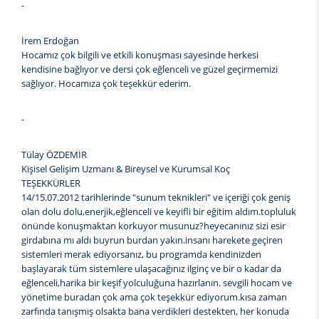
-
İrem Erdoğan
Hocamız çok bilgili ve etkili konuşması sayesinde herkesi
kendisine bağlıyor ve dersi çok eğlenceli ve güzel geçirmemizi
sağlıyor. Hocamıza çok teşekkür ederim.
-
Tülay ÖZDEMİR
Kişisel Gelişim Uzmanı & Bireysel ve Kurumsal Koç
TEŞEKKÜRLER
14/15.07.2012 tarihlerinde "sunum teknikleri" ve içeriği çok geniş
olan dolu dolu,enerjik,eğlenceli ve keyifli bir eğitim aldım.topluluk
önünde konuşmaktan korkuyor musunuz?heyecanınız sizi esir
girdabına mı aldı buyrun burdan yakın.insanı harekete geçiren
sistemleri merak ediyorsanız, bu programda kendinizden
başlayarak tüm sistemlere ulaşacağınız ilginç ve bir o kadar da
eğlenceli,harika bir keşif yolculuğuna hazırlanın. sevgili hocam ve
yönetime buradan çok ama çok teşekkür ediyorum.kısa zaman
zarfında tanışmış olsakta bana verdikleri destekten, her konuda