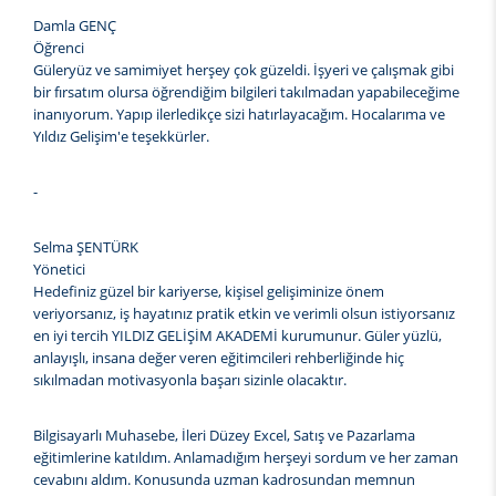
Damla GENÇ
Öğrenci
Güleryüz ve samimiyet herşey çok güzeldi. İşyeri ve çalışmak gibi
bir fırsatım olursa öğrendiğim bilgileri takılmadan yapabileceğime
inanıyorum. Yapıp ilerledikçe sizi hatırlayacağım. Hocalarıma ve
Yıldız Gelişim'e teşekkürler.
-
Selma ŞENTÜRK
Yönetici
Hedefiniz güzel bir kariyerse, kişisel gelişiminize önem
veriyorsanız, iş hayatınız pratik etkin ve verimli olsun istiyorsanız
en iyi tercih YILDIZ GELİŞİM AKADEMİ kurumunur. Güler yüzlü,
anlayışlı, insana değer veren eğitimcileri rehberliğinde hiç
sıkılmadan motivasyonla başarı sizinle olacaktır.
Bilgisayarlı Muhasebe, İleri Düzey Excel, Satış ve Pazarlama
eğitimlerine katıldım. Anlamadığım herşeyi sordum ve her zaman
cevabını aldım. Konusunda uzman kadrosundan memnun