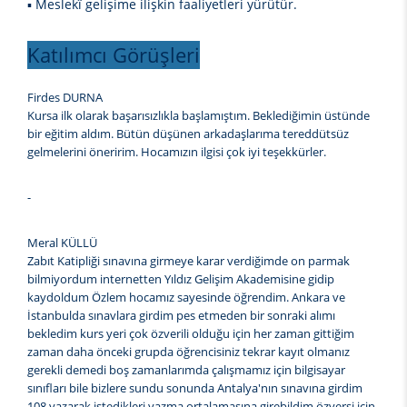
▪ Meslekî gelişime ilişkin faaliyetleri yürütür.
Katılımcı Görüşleri
Firdes DURNA
Kursa ilk olarak başarısızlıkla başlamıştım. Beklediğimin üstünde
bir eğitim aldım. Bütün düşünen arkadaşlarıma tereddütsüz
gelmelerini öneririm. Hocamızın ilgisi çok iyi teşekkürler.
-
Meral KÜLLÜ
Zabıt Katipliği sınavına girmeye karar verdiğimde on parmak
bilmiyordum internetten Yıldız Gelişim Akademisine gidip
kaydoldum Özlem hocamız sayesinde öğrendim. Ankara ve
İstanbulda sınavlara girdim pes etmeden bir sonraki alımı
bekledim kurs yeri çok özverili olduğu için her zaman gittiğim
zaman daha önceki grupda öğrencisiniz tekrar kayıt olmanız
gerekli demedi boş zamanlarımda çalışmamız için bilgisayar
sınıfları bile bizlere sundu sonunda Antalya'nın sınavına girdim
108 yazarak istedikleri yazma ortalamasına girebildim özversi için