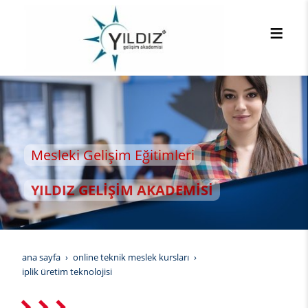
sleki Gelişim Eğitimleri
LDIZ GELİŞİM AKADEMİSİ
ana sayfa
online teknik meslek kursları
i̇plik üretim teknolojisi