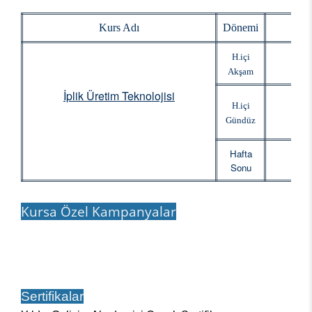
Kurs Adı
Dönemi
Baş
H.içi
Akşam
İplik Üretim Teknolojisi
H.içi
Gündüz
Hafta
Sonu
Kursa Özel Kampanyalar
Sertifikalar