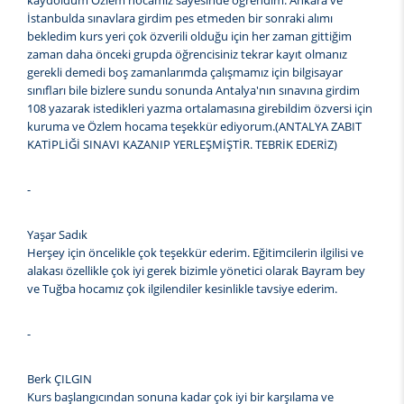
kaydoldum Özlem hocamız sayesinde öğrendim. Ankara ve
İstanbulda sınavlara girdim pes etmeden bir sonraki alımı
bekledim kurs yeri çok özverili olduğu için her zaman gittiğim
zaman daha önceki grupda öğrencisiniz tekrar kayıt olmanız
gerekli demedi boş zamanlarımda çalışmamız için bilgisayar
sınıfları bile bizlere sundu sonunda Antalya'nın sınavına girdim
108 yazarak istedikleri yazma ortalamasına girebildim özversi için
kuruma ve Özlem hocama teşekkür ediyorum.(ANTALYA ZABIT
KATİPLİĞİ SINAVI KAZANIP YERLEŞMİŞTİR. TEBRİK EDERİZ)
-
Yaşar Sadık
Herşey için öncelikle çok teşekkür ederim. Eğitimcilerin ilgilisi ve
alakası özellikle çok iyi gerek bizimle yönetici olarak Bayram bey
ve Tuğba hocamız çok ilgilendiler kesinlikle tavsiye ederim.
-
Berk ÇILGIN
Kurs başlangıcından sonuna kadar çok iyi bir karşılama ve