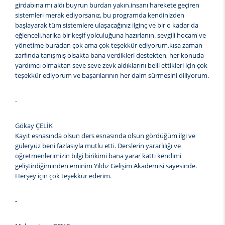
girdabına mı aldı buyrun burdan yakın.insanı harekete geçiren
sistemleri merak ediyorsanız, bu programda kendinizden
başlayarak tüm sistemlere ulaşacağınız ilginç ve bir o kadar da
eğlenceli,harika bir keşif yolculuğuna hazırlanın. sevgili hocam ve
yönetime buradan çok ama çok teşekkür ediyorum.kısa zaman
zarfında tanışmış olsakta bana verdikleri destekten, her konuda
yardımcı olmaktan seve seve zevk aldıklarını belli ettikleri için çok
teşekkür ediyorum ve başarılarının her daim sürmesini diliyorum.
-
Gökay ÇELİK
Kayıt esnasında olsun ders esnasında olsun gördüğüm ilgi ve
güleryüz beni fazlasıyla mutlu etti. Derslerin yararlılığı ve
öğretmenlerimizin bilgi birikimi bana yarar kattı kendimi
geliştirdiğiminden eminim Yıldız Gelişim Akademisi sayesinde.
Herşey için çok teşekkür ederim.
-