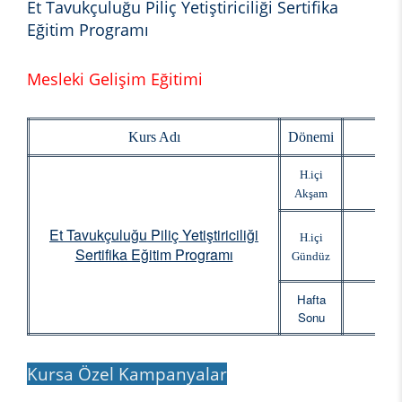
Et Tavukçuluğu Piliç Yetiştiriciliği Sertifika
Eğitim Programı
Mesleki Gelişim Eğitimi
Kurs Adı
Dönemi
Baş
H.içi
Akşam
Et Tavukçuluğu Piliç Yetiştiriciliği
H.içi
Sertifika Eğitim Programı
Gündüz
Hafta
Sonu
Kursa Özel Kampanyalar