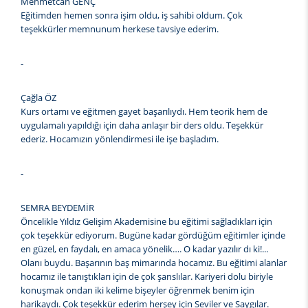
Mehmetcan GENÇ
Eğitimden hemen sonra işim oldu, iş sahibi oldum. Çok
teşekkürler memnunum herkese tavsiye ederim.
-
Çağla ÖZ
Kurs ortamı ve eğitmen gayet başarılıydı. Hem teorik hem de
uygulamalı yapıldığı için daha anlaşır bir ders oldu. Teşekkür
ederiz. Hocamızın yönlendirmesi ile işe başladım.
-
SEMRA BEYDEMİR
Öncelikle Yıldız Gelişim Akademisine bu eğitimi sağladıkları için
çok teşekkür ediyorum. Bugüne kadar gördüğüm eğitimler içinde
en güzel, en faydalı, en amaca yönelik…. O kadar yazılır dı ki!...
Olanı buydu. Başarının baş mimarında hocamız. Bu eğitimi alanlar
hocamız ile tanıştıkları için de çok şanslılar. Kariyeri dolu biriyle
konuşmak ondan iki kelime bişeyler öğrenmek benim için
harikaydı. Çok teşekkür ederim herşey için Seviler ve Saygılar.