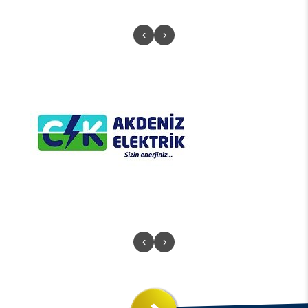
‹
›
‹
›