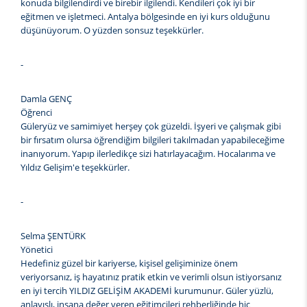
konuda bilgilendirdi ve birebir ilgilendi. Kendileri çok iyi bir
eğitmen ve işletmeci. Antalya bölgesinde en iyi kurs olduğunu
düşünüyorum. O yüzden sonsuz teşekkürler.
-
Damla GENÇ
Öğrenci
Güleryüz ve samimiyet herşey çok güzeldi. İşyeri ve çalışmak gibi
bir fırsatım olursa öğrendiğim bilgileri takılmadan yapabileceğime
inanıyorum. Yapıp ilerledikçe sizi hatırlayacağım. Hocalarıma ve
Yıldız Gelişim'e teşekkürler.
-
Selma ŞENTÜRK
Yönetici
Hedefiniz güzel bir kariyerse, kişisel gelişiminize önem
veriyorsanız, iş hayatınız pratik etkin ve verimli olsun istiyorsanız
en iyi tercih YILDIZ GELİŞİM AKADEMİ kurumunur. Güler yüzlü,
anlayışlı, insana değer veren eğitimcileri rehberliğinde hiç