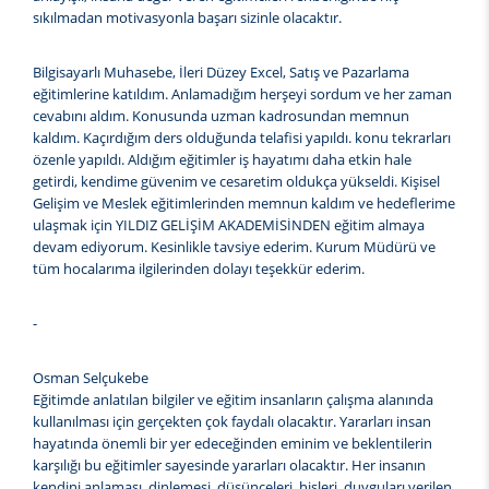
sıkılmadan motivasyonla başarı sizinle olacaktır.
Bilgisayarlı Muhasebe, İleri Düzey Excel, Satış ve Pazarlama
eğitimlerine katıldım. Anlamadığım herşeyi sordum ve her zaman
cevabını aldım. Konusunda uzman kadrosundan memnun
kaldım. Kaçırdığım ders olduğunda telafisi yapıldı. konu tekrarları
özenle yapıldı. Aldığım eğitimler iş hayatımı daha etkin hale
getirdi, kendime güvenim ve cesaretim oldukça yükseldi. Kişisel
Gelişim ve Meslek eğitimlerinden memnun kaldım ve hedeflerime
ulaşmak için YILDIZ GELİŞİM AKADEMİSİNDEN eğitim almaya
devam ediyorum. Kesinlikle tavsiye ederim. Kurum Müdürü ve
tüm hocalarıma ilgilerinden dolayı teşekkür ederim.
-
Osman Selçukebe
Eğitimde anlatılan bilgiler ve eğitim insanların çalışma alanında
kullanılması için gerçekten çok faydalı olacaktır. Yararları insan
hayatında önemli bir yer edeceğinden eminim ve beklentilerin
karşılığı bu eğitimler sayesinde yararları olacaktır. Her insanın
kendini anlaması, dinlemesi, düşünceleri, hisleri, duyguları verilen