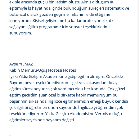
ekiple arasında güçlü bir iletişim oluştu Almış oldugum IK
egıtımıyle İş hayatında içinde bulunduğum süreçleri sistematik ve
bütüncül olarak gözden geçirme imkanını elde ettiğime
inanıyorum .Kişisel gelişimime bu kadar profesyonel katkı
sağlayan eğitim programınız için sonsuz teşekkürlerimi
sunuyorum.
-
Ayşe YILMAZ
Kabin Memuru-Uçuş Hostesi Hostes
İyi ki Yıldız Gelişim Akademisine gidip eğitim almışım. Öncelikle
Bayram beye teşekkür ediyorum ilgisi ve alakasından dolayı,
eğitim süresi boyunca çok yardımcı oldu her konuda. Çok güzel
eğitim geçirdim şuan özel bi şirkette kabin memuruyum bu
başarımın arkasında İngilizce eğitmenimizin emeği büyük kendisi
çok ilgili bi öğretmen onun sayesinde İngilizce yi öğrendim çok
teşekkür ediyorum Yıldız Gelişim Akademisi'ne Vermiş olduğu
eğitimler sayesinde hayatım değişti.
-