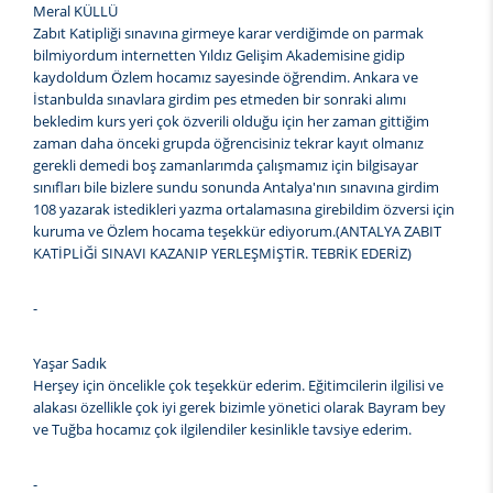
Meral KÜLLÜ
Zabıt Katipliği sınavına girmeye karar verdiğimde on parmak
bilmiyordum internetten Yıldız Gelişim Akademisine gidip
kaydoldum Özlem hocamız sayesinde öğrendim. Ankara ve
İstanbulda sınavlara girdim pes etmeden bir sonraki alımı
bekledim kurs yeri çok özverili olduğu için her zaman gittiğim
zaman daha önceki grupda öğrencisiniz tekrar kayıt olmanız
gerekli demedi boş zamanlarımda çalışmamız için bilgisayar
sınıfları bile bizlere sundu sonunda Antalya'nın sınavına girdim
108 yazarak istedikleri yazma ortalamasına girebildim özversi için
kuruma ve Özlem hocama teşekkür ediyorum.(ANTALYA ZABIT
KATİPLİĞİ SINAVI KAZANIP YERLEŞMİŞTİR. TEBRİK EDERİZ)
-
Yaşar Sadık
Herşey için öncelikle çok teşekkür ederim. Eğitimcilerin ilgilisi ve
alakası özellikle çok iyi gerek bizimle yönetici olarak Bayram bey
ve Tuğba hocamız çok ilgilendiler kesinlikle tavsiye ederim.
-