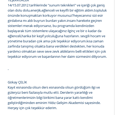
TEŞEKKÜRLER
14/15.07.2012 tarihlerinde "sunum teknikleri" ve içeriği çok geniş
olan dolu dolu,enerjik,eğlenceli ve keyifli bir eğitim aldım.topluluk
önünde konuşmaktan korkuyor musunuz?heyecanınız sizi esir
girdabına mı aldı buyrun burdan yakın.insanı harekete geçiren
sistemleri merak ediyorsanız, bu programda kendinizden
başlayarak tüm sistemlere ulaşacağınız ilginç ve bir o kadar da
eğlenceli,harika bir keşif yolculuğuna hazırlanın. sevgili hocam ve
yönetime buradan çok ama çok teşekkür ediyorum.kısa zaman
zarfında tanışmış olsakta bana verdikleri destekten, her konuda
yardımcı olmaktan seve seve zevk aldıklarını belli ettikleri için çok
teşekkür ediyorum ve başarılarının her daim sürmesini diliyorum.
-
Gökay ÇELİK
Kayıt esnasında olsun ders esnasında olsun gördüğüm ilgi ve
güleryüz beni fazlasıyla mutlu etti. Derslerin yararlılığı ve
öğretmenlerimizin bilgi birikimi bana yarar kattı kendimi
geliştirdiğiminden eminim Yıldız Gelişim Akademisi sayesinde.
Herşey için çok teşekkür ederim.