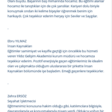
Olanı buydu. Başarının baş mimarında hocamız. Bu eğitimi alanlar
hocamız ile tanıştıkları için de çok şanslılar. Kariyeri dolu biriyle
konuşmak ondan iki kelime bişeyler öğrenmek benim için
harikaydı. Çok teşekkür ederim herşey için Seviler ve Saygılar.
-
Ebru YILMAZ
İnsan Kaynakları
Eğitimler samimiyet ve keyifle geçtiği için öncelikle bu hizmeti
veren Yıldız Gelişim Akademisi kurum müdürü ve hocamıza
teşekkür ederim. Pozitif enerjisiyle geçen eğitimlerimiz ile idealim
olan ve çalışmakta olduğum uluslararası bir şirkette İnsan
Kaynakları bölümünde işe başladım. Emeği geçenlere teşekkürler.
-
Zehra ERSÖZ
Seyahat İşletmecisi
Eğitmenimiz konusuna hakim olduğu gibi, katılımcılara bilgisiyle,
davranışlarıyla ve konuşmalarıyla güven verdi. Oldukça yoğun bir