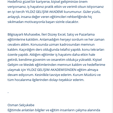
Hedefiniz güzel bir kariyerse, kişisel gelişiminize önem
veriyorsanız, iş hayatınız pratik etkin ve verimli olsun istiyorsanız
en iyi tercih YILDIZ GELİŞİM AKADEMİ kurumunur. Güler yüzlü,
anlayışlı, insana değer veren eğitimcileri rehberliğinde hiç
sıkılmadan motivasyonla başarı sizinle olacaktır.
Bilgisayarlı Muhasebe, İleri Düzey Excel, Satış ve Pazarlama
eğitimlerine katıldım. Anlamadığım herşeyi sordum ve her zaman
cevabını aldım. Konusunda uzman kadrosundan memnun
kaldım. Kaçırdığım ders olduğunda telafisi yapıldı. konu tekrarları
özenle yapıldı. Aldığım eğitimler iş hayatımı daha etkin hale
getirdi, kendime güvenim ve cesaretim oldukça yükseldi. Kişisel
Gelişim ve Meslek eğitimlerinden memnun kaldım ve hedeflerime
ulaşmak için YILDIZ GELİŞİM AKADEMİSİNDEN eğitim almaya
devam ediyorum. Kesinlikle tavsiye ederim. Kurum Müdürü ve
tüm hocalarıma ilgilerinden dolayı teşekkür ederim.
-
Osman Selçukebe
Eğitimde anlatılan bilgiler ve eğitim insanların çalışma alanında