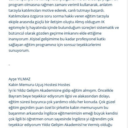
program olmasına rağmen zamanı verimli kullanarak, anlatım
tarzıyla katılımcıları motive ederek, canlı tutmayı başardı.
Katılımcılara özgürce soru sorma hakkı veren eğitim tarzıyla
ekiple arasında güçlü bir iletişim oluştu Almış oldugum IK
egıtımıyle İş hayatında içinde bulunduğum süreçleri sistematik ve
bütüncül olarak gözden geçirme imkanını elde ettiğime
inanıyorum .Kişisel gelişimime bu kadar profesyonel katkı
sağlayan eğitim programınız için sonsuz teşekkürlerimi
sunuyorum.
-
Ayşe YILMAZ
Kabin Memuru-Uçuş Hostesi Hostes
İyi ki Yıldız Gelişim Akademisine gidip eğitim almışım. Öncelikle
Bayram beye teşekkür ediyorum ilgisi ve alakasından dolayı,
eğitim süresi boyunca çok yardımcı oldu her konuda. Çok güzel
eğitim geçirdim şuan özel bi şirkette kabin memuruyum bu
başarımın arkasında İngilizce eğitmenimizin emeği büyük kendisi
çok ilgili bi öğretmen onun sayesinde İngilizce yi öğrendim çok
teşekkür ediyorum Yıldız Gelişim Akademisi'ne Vermiş olduğu