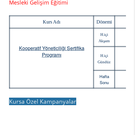
Mesleki Gelişim Eğitimi
Kurs Adı
Dönemi
Baş
H.içi
Akşam
Kooperatif Yöneticiliği Sertifika
Programı
H.içi
Gündüz
Hafta
Sonu
Kursa Özel Kampanyalar