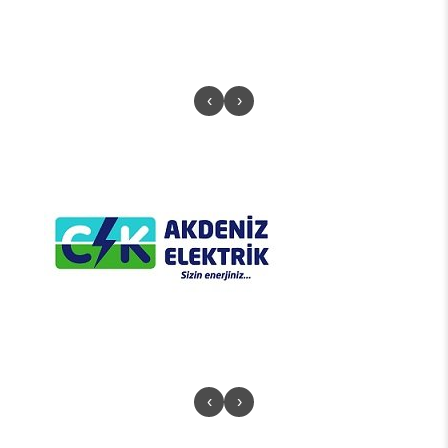
‹
›
‹
›