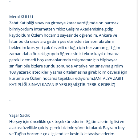
-
Meral KÜLLÜ
Zabıt Katipliği sınavına girmeye karar verdiğimde on parmak
bilmiyordum internetten Yıldız Gelişim Akademisine gidip
kaydoldum Özlem hocamız sayesinde öğrendim. Ankara ve
İstanbulda sınavlara girdim pes etmeden bir sonraki alımı
bekledim kurs yeri çok özverili olduğu için her zaman gittiğim
zaman daha önceki grupda öğrencisiniz tekrar kayıt olmanız
gerekli demedi boş zamanlarımda çalışmamız için bilgisayar
sınıfları bile bizlere sundu sonunda Antalya'nın sınavına girdim
108 yazarak istedikleri yazma ortalamasına girebildim özversi için
kuruma ve Özlem hocama teşekkür ediyorum.(ANTALYA ZABIT
KATİPLİĞİ SINAVI KAZANIP YERLEŞMİŞTİR. TEBRİK EDERİZ)
-
Yaşar Sadık
Herşey için öncelikle çok teşekkür ederim. Eğitimcilerin ilgilisi ve
alakası özellikle çok iyi gerek bizimle yönetici olarak Bayram bey
ve Tuğba hocamız çok ilgilendiler kesinlikle tavsiye ederim.