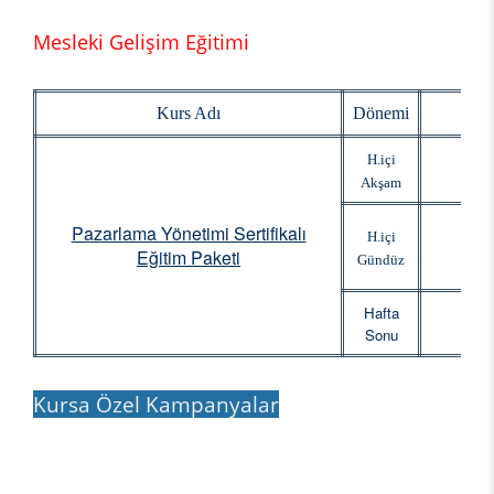
Mesleki Gelişim Eğitimi
Kurs Adı
Dönemi
Baş
H.içi
Akşam
Pazarlama Yönetimi Sertifikalı
H.içi
Eğitim Paketi
Gündüz
Hafta
Sonu
Kursa Özel Kampanyalar