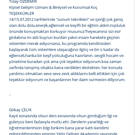
Tülay ÖZDEMİR
Kişisel Gelişim Uzmanı & Bireysel ve Kurumsal Koç
TEŞEKKÜRLER
14/15.07.2012 tarihlerinde "sunum teknikleri" ve içeriği çok geniş
olan dolu dolu,enerjik,eğlenceli ve keyifli bir eğitim aldım.topluluk
önünde konuşmaktan korkuyor musunuz?heyecanınız sizi esir
girdabına mı aldı buyrun burdan yakın.insanı harekete geçiren
sistemleri merak ediyorsanız, bu programda kendinizden
başlayarak tüm sistemlere ulaşacağınız ilginç ve bir o kadar da
eğlenceli,harika bir keşif yolculuğuna hazırlanın. sevgili hocam ve
yönetime buradan çok ama çok teşekkür ediyorum.kısa zaman
zarfında tanışmış olsakta bana verdikleri destekten, her konuda
yardımcı olmaktan seve seve zevk aldıklarını belli ettikleri için çok
teşekkür ediyorum ve başarılarının her daim sürmesini diliyorum.
-
Gökay ÇELİK
Kayıt esnasında olsun ders esnasında olsun gördüğüm ilgi ve
güleryüz beni fazlasıyla mutlu etti. Derslerin yararlılığı ve
öğretmenlerimizin bilgi birikimi bana yarar kattı kendimi
geliştirdiğiminden eminim Yıldız Gelişim Akademisi sayesinde.