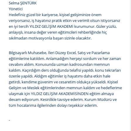
Selma ŞENTÜRK
Yönetici
Hedefiniz güzel bir kariyerse, kişisel gelişiminize önem
veriyorsanız, iş hayatınız pratik etkin ve verimli olsun istiyorsanız
en iyi tercih YILDIZ GELİŞİM AKADEMİ kurumunur. Güler yüzlü,
anlayışlı, insana değer veren eğitimcileri rehberliğinde hiç
sıkılmadan motivasyonla başarı sizinle olacaktır.
Bilgisayarlı Muhasebe, İleri Düzey Excel, Satış ve Pazarlama
eğitimlerine katıldım. Anlamadığım herşeyi sordum ve her zaman
cevabını aldım. Konusunda uzman kadrosundan memnun
kaldım. Kaçırdığım ders olduğunda telafisi yapıldı. konu tekrarları
özenle yapıldı. Aldığım eğitimler iş hayatımı daha etkin hale
getirdi, kendime güvenim ve cesaretim oldukça yükseldi. Kişisel
Gelişim ve Meslek eğitimlerinden memnun kaldım ve hedeflerime
ulaşmak için YILDIZ GELİŞİM AKADEMİSİNDEN eğitim almaya
devam ediyorum. Kesinlikle tavsiye ederim. Kurum Müdürü ve
tüm hocalarıma ilgilerinden dolayı teşekkür ederim.
-