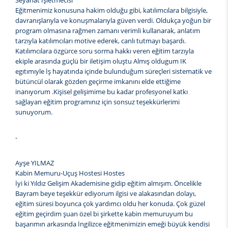
Seyahat İşletmecisi
Eğitmenimiz konusuna hakim olduğu gibi, katılımcılara bilgisiyle,
davranışlarıyla ve konuşmalarıyla güven verdi. Oldukça yoğun bir
program olmasına rağmen zamanı verimli kullanarak, anlatım
tarzıyla katılımcıları motive ederek, canlı tutmayı başardı.
Katılımcılara özgürce soru sorma hakkı veren eğitim tarzıyla
ekiple arasında güçlü bir iletişim oluştu Almış oldugum IK
egıtımıyle İş hayatında içinde bulunduğum süreçleri sistematik ve
bütüncül olarak gözden geçirme imkanını elde ettiğime
inanıyorum .Kişisel gelişimime bu kadar profesyonel katkı
sağlayan eğitim programınız için sonsuz teşekkürlerimi
sunuyorum.
-
Ayşe YILMAZ
Kabin Memuru-Uçuş Hostesi Hostes
İyi ki Yıldız Gelişim Akademisine gidip eğitim almışım. Öncelikle
Bayram beye teşekkür ediyorum ilgisi ve alakasından dolayı,
eğitim süresi boyunca çok yardımcı oldu her konuda. Çok güzel
eğitim geçirdim şuan özel bi şirkette kabin memuruyum bu
başarımın arkasında İngilizce eğitmenimizin emeği büyük kendisi