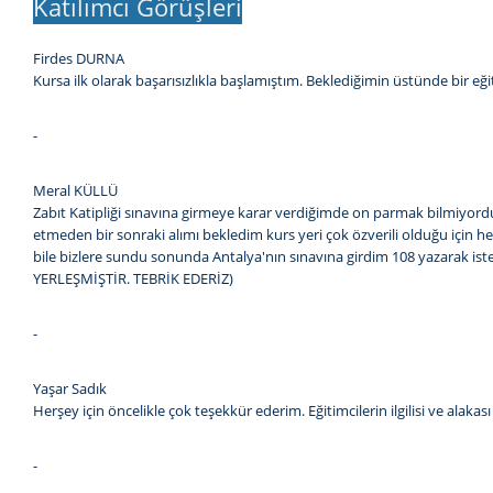
Katılımcı Görüşleri
Firdes DURNA
Kursa ilk olarak başarısızlıkla başlamıştım. Beklediğimin üstünde bir e
-
Meral KÜLLÜ
Zabıt Katipliği sınavına girmeye karar verdiğimde on parmak bilmiyor
etmeden bir sonraki alımı bekledim kurs yeri çok özverili olduğu için h
bile bizlere sundu sonunda Antalya'nın sınavına girdim 108 yazarak 
YERLEŞMİŞTİR. TEBRİK EDERİZ)
-
Yaşar Sadık
Herşey için öncelikle çok teşekkür ederim. Eğitimcilerin ilgilisi ve alaka
-