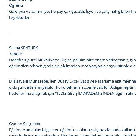
Öğrenci
Güleryüz ve samimiyet herşey çok güzeldi. İşyeri ve çalışmak gibi bir fı
teşekkürler.
-
Selma ŞENTÜRK
Yönetici
Hedefiniz güzel bir kariyerse, kişisel gelişiminize önem veriyorsanız, iş
eğitimcileri rehberliğinde hiç sıkılmadan motivasyonla başarı sizinle ola
Bilgisayarlı Muhasebe, İleri Düzey Excel, Satış ve Pazarlama eğitim
olduğunda telafisi yapıldı. konu tekrarları özenle yapıldı. Aldığım eği
hedeflerime ulaşmak için YILDIZ GELİŞİM AKADEMİSİNDEN eğitim almay
-
Osman Selçukebe
Eğitimde anlatılan bilgiler ve eğitim insanların çalışma alanında kullanı
sayesinde yararları olacaktır. Her insanın kendini anlaması, dinlemesi, d