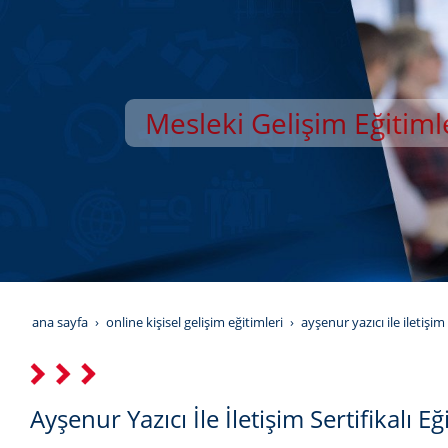
Mesleki Gelişim Eğitiml
YILDIZ GELİŞİM AKAD
ana sayfa
online kişisel gelişim eğitimleri
ayşenur yazıcı i̇le i̇letişi
Ayşenur Yazıcı İle İletişim Sertifikalı 