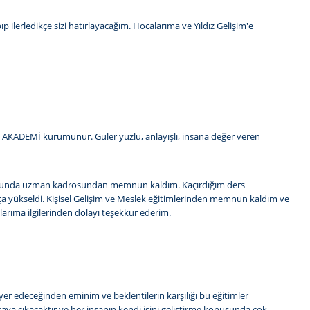
 ilerledikçe sizi hatırlayacağım. Hocalarıma ve Yıldız Gelişim'e
İŞİM AKADEMİ kurumunur. Güler yüzlü, anlayışlı, insana değer veren
Konusunda uzman kadrosundan memnun kaldım. Kaçırdığım ders
ukça yükseldi. Kişisel Gelişim ve Meslek eğitimlerinden memnun kaldım ve
ıma ilgilerinden dolayı teşekkür ederim.
r yer edeceğinden eminim ve beklentilerin karşılığı bu eğitimler
rtaya çıkacaktır ve her insanın kendi işini geliştirme konusunda çok