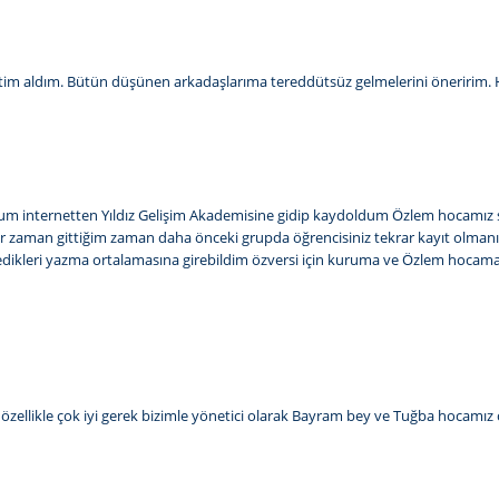
ğitim aldım. Bütün düşünen arkadaşlarıma tereddütsüz gelmelerini öneririm. Ho
dum internetten Yıldız Gelişim Akademisine gidip kaydoldum Özlem hocamız 
er zaman gittiğim zaman daha önceki grupda öğrencisiniz tekrar kayıt olmanız
istedikleri yazma ortalamasına girebildim özversi için kuruma ve Özlem ho
sı özellikle çok iyi gerek bizimle yönetici olarak Bayram bey ve Tuğba hocamız ç