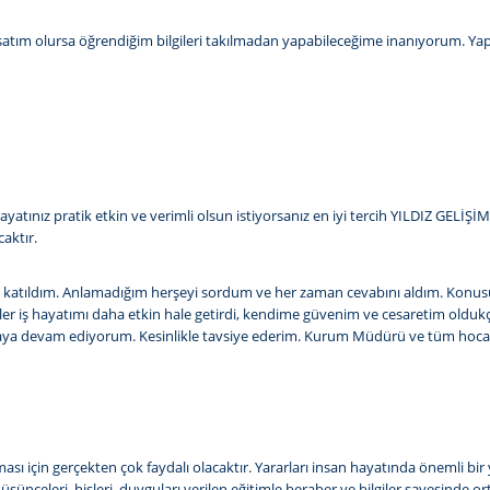
rsatım olursa öğrendiğim bilgileri takılmadan yapabileceğime inanıyorum. Yapıp
 hayatınız pratik etkin ve verimli olsun istiyorsanız en iyi tercih YILDIZ GEL
caktır.
lerine katıldım. Anlamadığım herşeyi sordum ve her zaman cevabını aldım. 
timler iş hayatımı daha etkin hale getirdi, kendime güvenim ve cesaretim old
a devam ediyorum. Kesinlikle tavsiye ederim. Kurum Müdürü ve tüm hocalar
lması için gerçekten çok faydalı olacaktır. Yararları insan hayatında önemli bi
üşünceleri, hisleri, duyguları verilen eğitimle beraber ve bilgiler sayesinde o