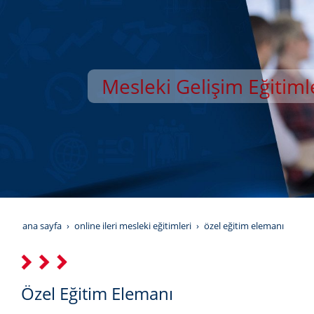
Mesleki Gelişim Eğitiml
YILDIZ GELİŞİM AKAD
ana sayfa
online i̇leri mesleki eğitimleri
özel eğitim elemanı
Özel Eğitim Elemanı