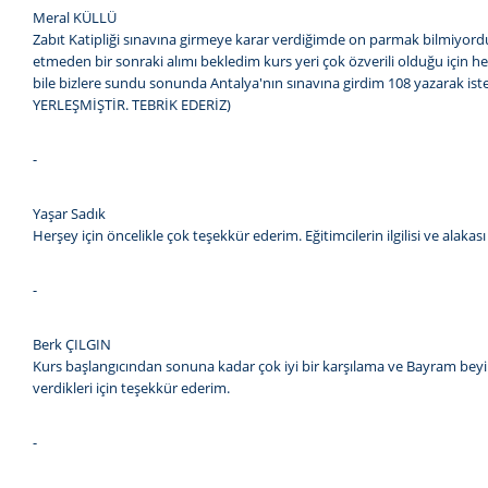
Meral KÜLLÜ
Zabıt Katipliği sınavına girmeye karar verdiğimde on parmak bilmiyor
etmeden bir sonraki alımı bekledim kurs yeri çok özverili olduğu için h
bile bizlere sundu sonunda Antalya'nın sınavına girdim 108 yazarak 
YERLEŞMİŞTİR. TEBRİK EDERİZ)
-
Yaşar Sadık
Herşey için öncelikle çok teşekkür ederim. Eğitimcilerin ilgilisi ve alaka
-
Berk ÇILGIN
Kurs başlangıcından sonuna kadar çok iyi bir karşılama ve Bayram beyin
verdikleri için teşekkür ederim.
-