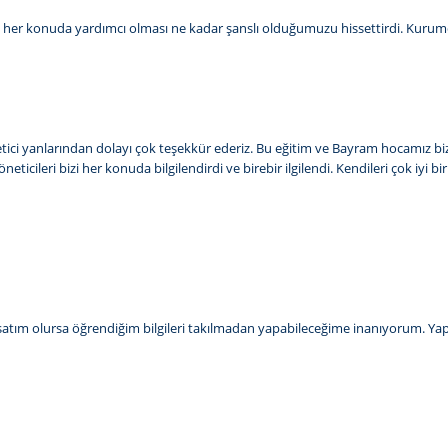
kalı her konuda yardımcı olması ne kadar şanslı olduğumuzu hissettirdi. Kurum
 öğretici yanlarından dolayı çok teşekkür ederiz. Bu eğitim ve Bayram hocamız b
icileri bizi her konuda bilgilendirdi ve birebir ilgilendi. Kendileri çok iyi b
rsatım olursa öğrendiğim bilgileri takılmadan yapabileceğime inanıyorum. Yapıp