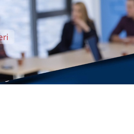
eri
EMİSİ