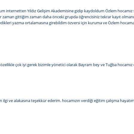
dum internetten Yıldız Gelişim Akademisine gidip kaydoldum Özlem hocamız 
er zaman gittiğim zaman daha önceki grupda öğrencisiniz tekrar kayıt olmanız
istedikleri yazma ortalamasına girebildim özversi için kuruma ve Özlem ho
sı özellikle çok iyi gerek bizimle yönetici olarak Bayram bey ve Tuğba hocamız ç
 ilgi ve alakasına teşekkür ederim. hocamızın verdiği eğitim çalışma hayatım