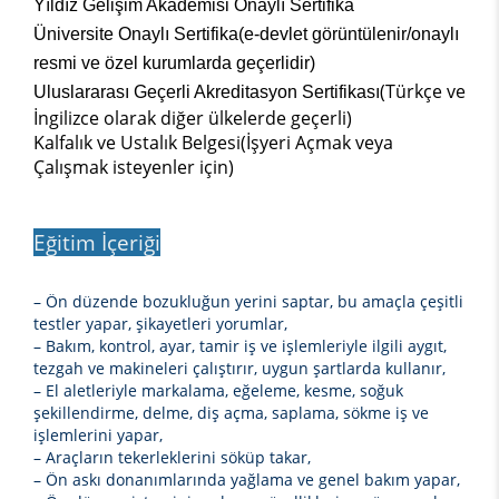
Yıldız Gelişim Akademisi Onaylı Sertifika
Üniversite Onaylı Sertifika(e-devlet görüntülenir/onaylı
resmi ve özel kurumlarda geçerlidir)
(Türkçe ve
Uluslararası Geçerli Akreditasyon Sertifikası
İngilizce olarak diğer ülkelerde geçerli)
Kalfalık ve Ustalık Belgesi(İşyeri Açmak veya
Çalışmak isteyenler için)
Eğitim İçeriği
– Ön düzende bozukluğun yerini saptar, bu amaçla çeşitli
testler yapar, şikayetleri yorumlar,
– Bakım, kontrol, ayar, tamir iş ve işlemleriyle ilgili aygıt,
tezgah ve makineleri çalıştırır, uygun şartlarda kullanır,
– El aletleriyle markalama, eğeleme, kesme, soğuk
şekillendirme, delme, diş açma, saplama, sökme iş ve
işlemlerini yapar,
– Araçların tekerleklerini söküp takar,
– Ön askı donanımlarında yağlama ve genel bakım yapar,