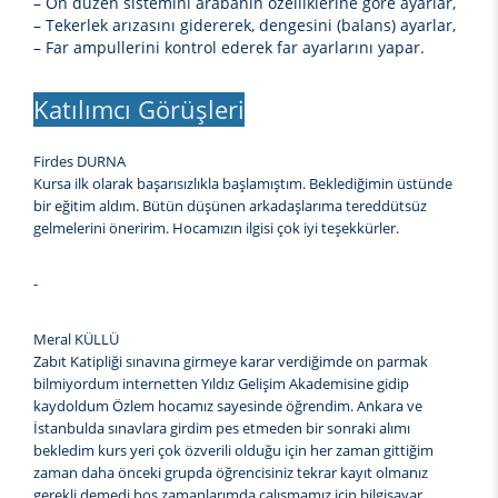
– Ön düzen sistemini arabanın özelliklerine göre ayarlar,
– Tekerlek arızasını gidererek, dengesini (balans) ayarlar,
– Far ampullerini kontrol ederek far ayarlarını yapar.
Katılımcı Görüşleri
Firdes DURNA
Kursa ilk olarak başarısızlıkla başlamıştım. Beklediğimin üstünde
bir eğitim aldım. Bütün düşünen arkadaşlarıma tereddütsüz
gelmelerini öneririm. Hocamızın ilgisi çok iyi teşekkürler.
-
Meral KÜLLÜ
Zabıt Katipliği sınavına girmeye karar verdiğimde on parmak
bilmiyordum internetten Yıldız Gelişim Akademisine gidip
kaydoldum Özlem hocamız sayesinde öğrendim. Ankara ve
İstanbulda sınavlara girdim pes etmeden bir sonraki alımı
bekledim kurs yeri çok özverili olduğu için her zaman gittiğim
zaman daha önceki grupda öğrencisiniz tekrar kayıt olmanız
gerekli demedi boş zamanlarımda çalışmamız için bilgisayar