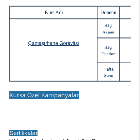
Kurs Adı
Dönemi
Baş
H.içi
Akşam
Çamaşırhane Görevlisi
H.içi
Gündüz
Hafta
Sonu
Kursa Özel Kampanyalar
Sertifikalar