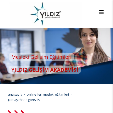
Mesleki Gelişim Eğitimleri
YILDIZ GELİŞİM AKADEMİSİ
ana sayfa
online i̇leri mesleki eğitimleri
çamaşırhane görevlisi