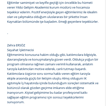
Eğitimler samimiyet ve keyifle geçtiği için öncelikle bu hizmeti
veren Yıldız Gelişim Akademisi kurum müdürü ve hocamıza
teşekkür ederim. Pozitif enerjisiyle geçen eğitimlerimiz ile idealim
olan ve çalışmakta olduğum uluslararası bir şirkette İnsan
Kaynakları bölümünde işe başladım. Emeği geçenlere teşekkürler.
-
Zehra ERSÖZ
Seyahat İşletmecisi
Eğitmenimiz konusuna hakim olduğu gibi, katılımcılara bilgisiyle,
davranışlarıyla ve konuşmalarıyla güven verdi. Oldukça yoğun bir
program olmasına rağmen zamanı verimli kullanarak, anlatım
tarzıyla katılımcıları motive ederek, canlı tutmayı başardı.
Katılımcılara özgürce soru sorma hakkı veren eğitim tarzıyla
ekiple arasında güçlü bir iletişim oluştu Almış oldugum IK
egıtımıyle İş hayatında içinde bulunduğum süreçleri sistematik ve
bütüncül olarak gözden geçirme imkanını elde ettiğime
inanıyorum .Kişisel gelişimime bu kadar profesyonel katkı
sağlayan eğitim programınız için sonsuz teşekkürlerimi
sunuyorum.