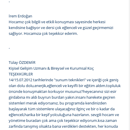
-
İrem Erdoğan
Hocamız çok bilgili ve etkili konuşması sayesinde herkesi
kendisine bağlıyor ve dersi çok eğlenceli ve güzel geçirmemizi
sağlıyor. Hocamıza çok teşekkür ederim.
-
Tülay ÖZDEMİR
Kişisel Gelişim Uzmanı & Bireysel ve Kurumsal Koç
TEŞEKKÜRLER
14/15.07.2012 tarihlerinde "sunum teknikleri" ve içeriği çok geniş
olan dolu dolu,enerjik,eğlenceli ve keyifli bir eğitim aldım.topluluk
önünde konuşmaktan korkuyor musunuz?heyecanınız sizi esir
girdabına mı aldı buyrun burdan yakın.insanı harekete geçiren
sistemleri merak ediyorsanız, bu programda kendinizden
başlayarak tüm sistemlere ulaşacağınız ilginç ve bir o kadar da
eğlenceli,harika bir keşif yolculuğuna hazırlanın. sevgili hocam ve
yönetime buradan çok ama çok teşekkür ediyorum.kısa zaman
zarfında tanışmış olsakta bana verdikleri destekten, her konuda