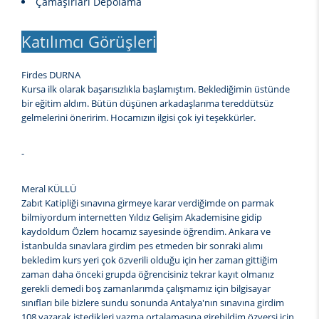
Çamaşırları Depolama
Katılımcı Görüşleri
Firdes DURNA
Kursa ilk olarak başarısızlıkla başlamıştım. Beklediğimin üstünde
bir eğitim aldım. Bütün düşünen arkadaşlarıma tereddütsüz
gelmelerini öneririm. Hocamızın ilgisi çok iyi teşekkürler.
-
Meral KÜLLÜ
Zabıt Katipliği sınavına girmeye karar verdiğimde on parmak
bilmiyordum internetten Yıldız Gelişim Akademisine gidip
kaydoldum Özlem hocamız sayesinde öğrendim. Ankara ve
İstanbulda sınavlara girdim pes etmeden bir sonraki alımı
bekledim kurs yeri çok özverili olduğu için her zaman gittiğim
zaman daha önceki grupda öğrencisiniz tekrar kayıt olmanız
gerekli demedi boş zamanlarımda çalışmamız için bilgisayar
sınıfları bile bizlere sundu sonunda Antalya'nın sınavına girdim
108 yazarak istedikleri yazma ortalamasına girebildim özversi için