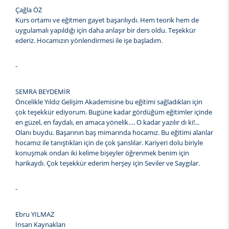
Çağla ÖZ
Kurs ortamı ve eğitmen gayet başarılıydı. Hem teorik hem de
uygulamalı yapıldığı için daha anlaşır bir ders oldu. Teşekkür
ederiz. Hocamızın yönlendirmesi ile işe başladım.
-
SEMRA BEYDEMİR
Öncelikle Yıldız Gelişim Akademisine bu eğitimi sağladıkları için
çok teşekkür ediyorum. Bugüne kadar gördüğüm eğitimler içinde
en güzel, en faydalı, en amaca yönelik…. O kadar yazılır dı ki!...
Olanı buydu. Başarının baş mimarında hocamız. Bu eğitimi alanlar
hocamız ile tanıştıkları için de çok şanslılar. Kariyeri dolu biriyle
konuşmak ondan iki kelime bişeyler öğrenmek benim için
harikaydı. Çok teşekkür ederim herşey için Seviler ve Saygılar.
-
Ebru YILMAZ
İnsan Kaynakları