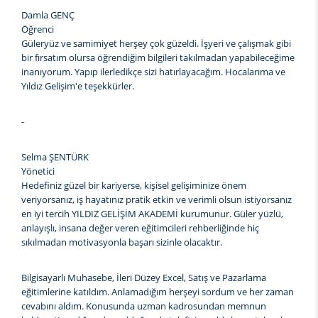
Damla GENÇ
Öğrenci
Güleryüz ve samimiyet herşey çok güzeldi. İşyeri ve çalışmak gibi
bir fırsatım olursa öğrendiğim bilgileri takılmadan yapabileceğime
inanıyorum. Yapıp ilerledikçe sizi hatırlayacağım. Hocalarıma ve
Yıldız Gelişim'e teşekkürler.
-
Selma ŞENTÜRK
Yönetici
Hedefiniz güzel bir kariyerse, kişisel gelişiminize önem
veriyorsanız, iş hayatınız pratik etkin ve verimli olsun istiyorsanız
en iyi tercih YILDIZ GELİŞİM AKADEMİ kurumunur. Güler yüzlü,
anlayışlı, insana değer veren eğitimcileri rehberliğinde hiç
sıkılmadan motivasyonla başarı sizinle olacaktır.
Bilgisayarlı Muhasebe, İleri Düzey Excel, Satış ve Pazarlama
eğitimlerine katıldım. Anlamadığım herşeyi sordum ve her zaman
cevabını aldım. Konusunda uzman kadrosundan memnun