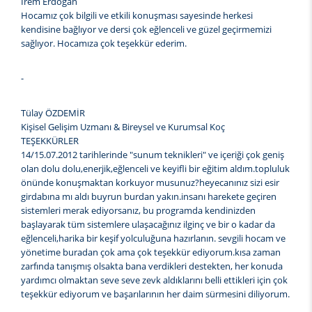
İrem Erdoğan
Hocamız çok bilgili ve etkili konuşması sayesinde herkesi
kendisine bağlıyor ve dersi çok eğlenceli ve güzel geçirmemizi
sağlıyor. Hocamıza çok teşekkür ederim.
-
Tülay ÖZDEMİR
Kişisel Gelişim Uzmanı & Bireysel ve Kurumsal Koç
TEŞEKKÜRLER
14/15.07.2012 tarihlerinde "sunum teknikleri" ve içeriği çok geniş
olan dolu dolu,enerjik,eğlenceli ve keyifli bir eğitim aldım.topluluk
önünde konuşmaktan korkuyor musunuz?heyecanınız sizi esir
girdabına mı aldı buyrun burdan yakın.insanı harekete geçiren
sistemleri merak ediyorsanız, bu programda kendinizden
başlayarak tüm sistemlere ulaşacağınız ilginç ve bir o kadar da
eğlenceli,harika bir keşif yolculuğuna hazırlanın. sevgili hocam ve
yönetime buradan çok ama çok teşekkür ediyorum.kısa zaman
zarfında tanışmış olsakta bana verdikleri destekten, her konuda
yardımcı olmaktan seve seve zevk aldıklarını belli ettikleri için çok
teşekkür ediyorum ve başarılarının her daim sürmesini diliyorum.