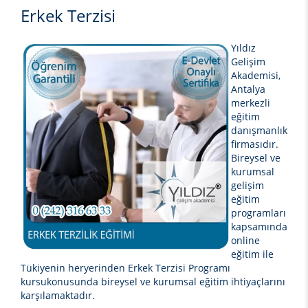
Erkek Terzisi
Yıldız
Gelişim
Akademisi,
Antalya
merkezli
eğitim
danışmanlık
firmasıdır.
Bireysel ve
kurumsal
gelişim
eğitim
programları
kapsamında
online
eğitim ile
Tükiyenin heryerinden
Erkek Terzisi
Programı
kursu
konusunda bireysel ve kurumsal eğitim ihtiyaçlarını
karşılamaktadır.