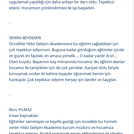
uygulamalı yapıldığı için daha anlaşır bir ders oldu. Teşekkür
ederiz. Hocamızın yönlendirmesi ile işe başladım.
-
SEMRA BEYDEMİR
Öncelikle Yıldız Gelişim Akademisine bu eğitimi sağladıkları için
çok teşekkür ediyorum. Bugüne kadar gördüğüm eğitimler içinde
en güzel, en faydalı, en amaca yönelik…. O kadar yazılır dı ki!...
Olanı buydu. Başarının baş mimarında hocamız. Bu eğitimi alanlar
hocamız ile tanıştıkları için de çok şanslılar. Kariyeri dolu biriyle
konuşmak ondan iki kelime bişeyler öğrenmek benim için
harikaydı. Çok teşekkür ederim herşey için Seviler ve Saygılar.
-
Ebru YILMAZ
İnsan Kaynakları
Eğitimler samimiyet ve keyifle geçtiği için öncelikle bu hizmeti
veren Yıldız Gelişim Akademisi kurum müdürü ve hocamıza
teşekkür ederim. Pozitif enerjisiyle geçen eğitimlerimiz ile idealim