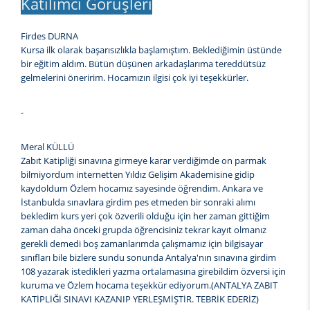
Katılımcı Görüşleri
Firdes DURNA
Kursa ilk olarak başarısızlıkla başlamıştım. Beklediğimin üstünde
bir eğitim aldım. Bütün düşünen arkadaşlarıma tereddütsüz
gelmelerini öneririm. Hocamızın ilgisi çok iyi teşekkürler.
-
Meral KÜLLÜ
Zabıt Katipliği sınavına girmeye karar verdiğimde on parmak
bilmiyordum internetten Yıldız Gelişim Akademisine gidip
kaydoldum Özlem hocamız sayesinde öğrendim. Ankara ve
İstanbulda sınavlara girdim pes etmeden bir sonraki alımı
bekledim kurs yeri çok özverili olduğu için her zaman gittiğim
zaman daha önceki grupda öğrencisiniz tekrar kayıt olmanız
gerekli demedi boş zamanlarımda çalışmamız için bilgisayar
sınıfları bile bizlere sundu sonunda Antalya'nın sınavına girdim
108 yazarak istedikleri yazma ortalamasına girebildim özversi için
kuruma ve Özlem hocama teşekkür ediyorum.(ANTALYA ZABIT
KATİPLİĞİ SINAVI KAZANIP YERLEŞMİŞTİR. TEBRİK EDERİZ)