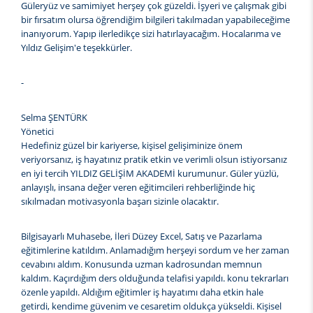
Güleryüz ve samimiyet herşey çok güzeldi. İşyeri ve çalışmak gibi
bir fırsatım olursa öğrendiğim bilgileri takılmadan yapabileceğime
inanıyorum. Yapıp ilerledikçe sizi hatırlayacağım. Hocalarıma ve
Yıldız Gelişim'e teşekkürler.
-
Selma ŞENTÜRK
Yönetici
Hedefiniz güzel bir kariyerse, kişisel gelişiminize önem
veriyorsanız, iş hayatınız pratik etkin ve verimli olsun istiyorsanız
en iyi tercih YILDIZ GELİŞİM AKADEMİ kurumunur. Güler yüzlü,
anlayışlı, insana değer veren eğitimcileri rehberliğinde hiç
sıkılmadan motivasyonla başarı sizinle olacaktır.
Bilgisayarlı Muhasebe, İleri Düzey Excel, Satış ve Pazarlama
eğitimlerine katıldım. Anlamadığım herşeyi sordum ve her zaman
cevabını aldım. Konusunda uzman kadrosundan memnun
kaldım. Kaçırdığım ders olduğunda telafisi yapıldı. konu tekrarları
özenle yapıldı. Aldığım eğitimler iş hayatımı daha etkin hale
getirdi, kendime güvenim ve cesaretim oldukça yükseldi. Kişisel