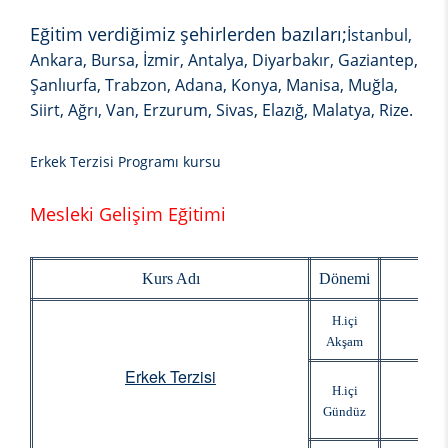
Eğitim verdiğimiz şehirlerden bazıları;
İstanbul,
Ankara, Bursa, İzmir, Antalya, Diyarbakır, Gaziantep,
Şanlıurfa, Trabzon, Adana, Konya, Manisa, Muğla,
Siirt, Ağrı, Van, Erzurum, Sivas, Elazığ, Malatya, Rize.
Erkek Terzisi Programı kursu
Mesleki Gelişim Eğitimi
Kurs Adı
Dönemi
Baş
H.içi
Akşam
Erkek Terzisi
H.içi
Gündüz