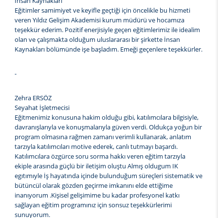
İnsan Kaynakları
Eğitimler samimiyet ve keyifle geçtiği için öncelikle bu hizmeti
veren Yıldız Gelişim Akademisi kurum müdürü ve hocamıza
teşekkür ederim. Pozitif enerjisiyle geçen eğitimlerimiz ile idealim
olan ve çalışmakta olduğum uluslararası bir şirkette İnsan
Kaynakları bölümünde işe başladım. Emeği geçenlere teşekkürler.
-
Zehra ERSÖZ
Seyahat İşletmecisi
Eğitmenimiz konusuna hakim olduğu gibi, katılımcılara bilgisiyle,
davranışlarıyla ve konuşmalarıyla güven verdi. Oldukça yoğun bir
program olmasına rağmen zamanı verimli kullanarak, anlatım
tarzıyla katılımcıları motive ederek, canlı tutmayı başardı.
Katılımcılara özgürce soru sorma hakkı veren eğitim tarzıyla
ekiple arasında güçlü bir iletişim oluştu Almış oldugum IK
egıtımıyle İş hayatında içinde bulunduğum süreçleri sistematik ve
bütüncül olarak gözden geçirme imkanını elde ettiğime
inanıyorum .Kişisel gelişimime bu kadar profesyonel katkı
sağlayan eğitim programınız için sonsuz teşekkürlerimi
sunuyorum.