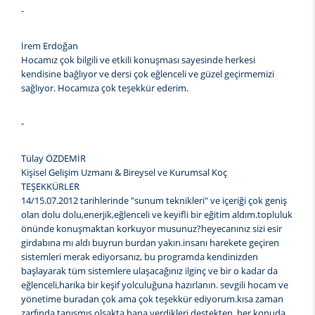
-
İrem Erdoğan
Hocamız çok bilgili ve etkili konuşması sayesinde herkesi
kendisine bağlıyor ve dersi çok eğlenceli ve güzel geçirmemizi
sağlıyor. Hocamıza çok teşekkür ederim.
-
Tülay ÖZDEMİR
Kişisel Gelişim Uzmanı & Bireysel ve Kurumsal Koç
TEŞEKKÜRLER
14/15.07.2012 tarihlerinde "sunum teknikleri" ve içeriği çok geniş
olan dolu dolu,enerjik,eğlenceli ve keyifli bir eğitim aldım.topluluk
önünde konuşmaktan korkuyor musunuz?heyecanınız sizi esir
girdabına mı aldı buyrun burdan yakın.insanı harekete geçiren
sistemleri merak ediyorsanız, bu programda kendinizden
başlayarak tüm sistemlere ulaşacağınız ilginç ve bir o kadar da
eğlenceli,harika bir keşif yolculuğuna hazırlanın. sevgili hocam ve
yönetime buradan çok ama çok teşekkür ediyorum.kısa zaman
zarfında tanışmış olsakta bana verdikleri destekten, her konuda