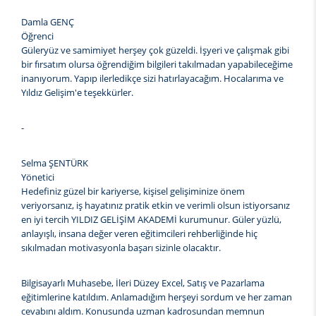
Damla GENÇ
Öğrenci
Güleryüz ve samimiyet herşey çok güzeldi. İşyeri ve çalışmak gibi
bir fırsatım olursa öğrendiğim bilgileri takılmadan yapabileceğime
inanıyorum. Yapıp ilerledikçe sizi hatırlayacağım. Hocalarıma ve
Yıldız Gelişim'e teşekkürler.
-
Selma ŞENTÜRK
Yönetici
Hedefiniz güzel bir kariyerse, kişisel gelişiminize önem
veriyorsanız, iş hayatınız pratik etkin ve verimli olsun istiyorsanız
en iyi tercih YILDIZ GELİŞİM AKADEMİ kurumunur. Güler yüzlü,
anlayışlı, insana değer veren eğitimcileri rehberliğinde hiç
sıkılmadan motivasyonla başarı sizinle olacaktır.
Bilgisayarlı Muhasebe, İleri Düzey Excel, Satış ve Pazarlama
eğitimlerine katıldım. Anlamadığım herşeyi sordum ve her zaman
cevabını aldım. Konusunda uzman kadrosundan memnun