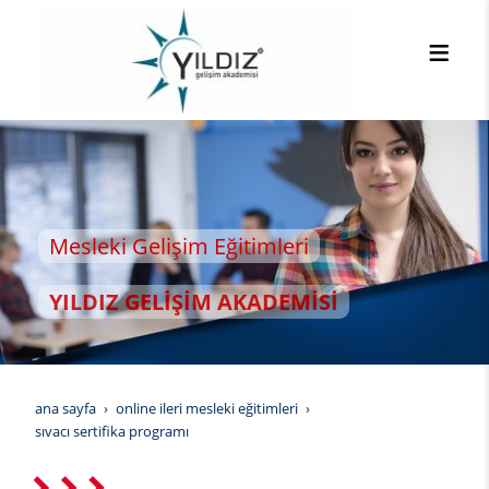
i Gelişim Eğitimleri
Z GELİŞİM AKADEMİSİ
ana sayfa
online i̇leri mesleki eğitimleri
sıvacı sertifika programı