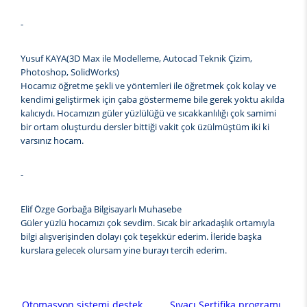
-
Yusuf KAYA(3D Max ile Modelleme, Autocad Teknik Çizim,
Photoshop, SolidWorks)
Hocamız öğretme şekli ve yöntemleri ile öğretmek çok kolay ve
kendimi geliştirmek için çaba göstermeme bile gerek yoktu akılda
kalıcıydı. Hocamızın güler yüzlülüğü ve sıcakkanlılığı çok samimi
bir ortam oluşturdu dersler bittiği vakit çok üzülmüştüm iki ki
varsınız hocam.
-
Elif Özge Gorbağa Bilgisayarlı Muhasebe
Güler yüzlü hocamızı çok sevdim. Sıcak bir arkadaşlık ortamıyla
bilgi alışverişinden dolayı çok teşekkür ederim. İleride başka
kurslara gelecek olursam yine burayı tercih ederim.
Otomasyon sistemi destek
Sıvacı Sertifika programı