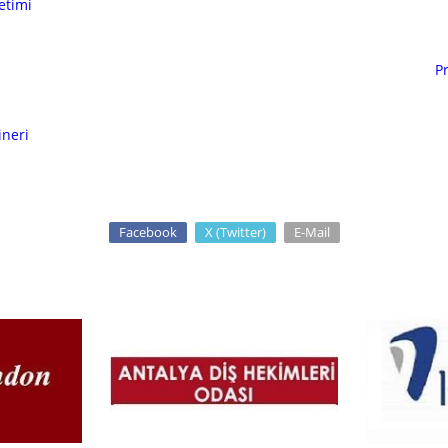
etimi
P
ineri
Facebook
X (Twitter)
E-Mail