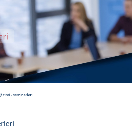
eri
EMİSİ
ğitimi - seminerleri
rleri