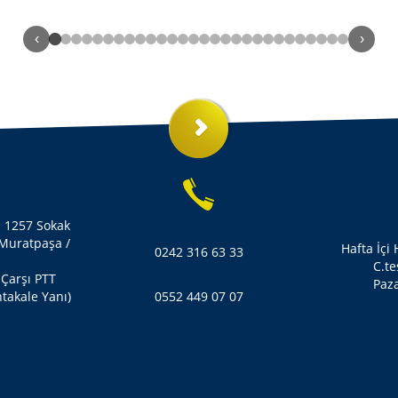
‹
›
i 1257 Sokak
 Muratpaşa /
Hafta İçi
0242 316 63 33
C.te
 Çarşı PTT
Paza
takale Yanı)
0552 449 07 07