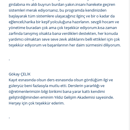
girdabına mı aldı buyrun burdan yakın.insanı harekete geçiren
sistemleri merak ediyorsanız, bu programda kendinizden
başlayarak tüm sistemlere ulaşacağınız ilginç ve bir o kadar da
eğlenceli,harika bir keşif yolculuğuna hazırlanın. sevgili hocam ve
yönetime buradan çok ama çok teşekkür ediyorum.kısa zaman
zarfında tanışmış olsakta bana verdikleri destekten, her konuda
yardımcı olmaktan seve seve zevk aldıklarını belli ettikleri için çok
teşekkür ediyorum ve başarılarının her daim sürmesini diliyorum.
-
Gökay ÇELİK
Kayıt esnasında olsun ders esnasında olsun gördüğüm ilgi ve
güleryüz beni fazlasıyla mutlu etti. Derslerin yararlılığı ve
öğretmenlerimizin bilgi birikimi bana yarar kattı kendimi
geliştirdiğiminden eminim Yıldız Gelişim Akademisi sayesinde.
Herşey için çok teşekkür ederim.
-