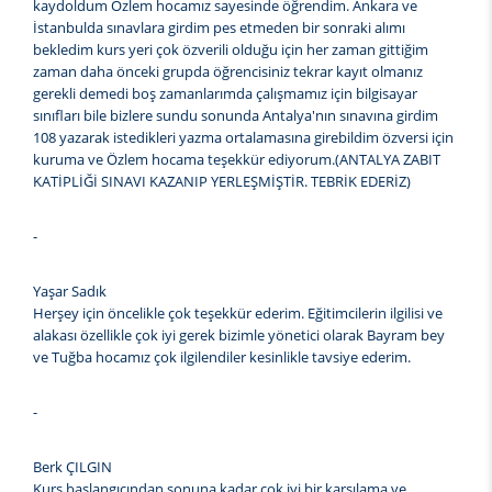
kaydoldum Özlem hocamız sayesinde öğrendim. Ankara ve
İstanbulda sınavlara girdim pes etmeden bir sonraki alımı
bekledim kurs yeri çok özverili olduğu için her zaman gittiğim
zaman daha önceki grupda öğrencisiniz tekrar kayıt olmanız
gerekli demedi boş zamanlarımda çalışmamız için bilgisayar
sınıfları bile bizlere sundu sonunda Antalya'nın sınavına girdim
108 yazarak istedikleri yazma ortalamasına girebildim özversi için
kuruma ve Özlem hocama teşekkür ediyorum.(ANTALYA ZABIT
KATİPLİĞİ SINAVI KAZANIP YERLEŞMİŞTİR. TEBRİK EDERİZ)
-
Yaşar Sadık
Herşey için öncelikle çok teşekkür ederim. Eğitimcilerin ilgilisi ve
alakası özellikle çok iyi gerek bizimle yönetici olarak Bayram bey
ve Tuğba hocamız çok ilgilendiler kesinlikle tavsiye ederim.
-
Berk ÇILGIN
Kurs başlangıcından sonuna kadar çok iyi bir karşılama ve