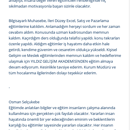
anlayışlı, insana değer veren eğitimcileri rehberliğinde hiç
sıkılmadan motivasyonla başarı sizinle olacaktır.
Bilgisayarlı Muhasebe, İleri Düzey Excel, Satış ve Pazarlama
eğitimlerine katıldım. Anlamadığım herşeyi sordum ve her zaman
cevabını aldım. Konusunda uzman kadrosundan memnun
kaldım. Kaçırdığım ders olduğunda telafisi yapıldı. konu tekrarları
özenle yapıldı. Aldığım eğitimler iş hayatımı daha etkin hale
getirdi, kendime güvenim ve cesaretim oldukça yükseldi. Kişisel
Gelişim ve Meslek eğitimlerinden memnun kaldım ve hedeflerime
ulaşmak için YILDIZ GELİŞİM AKADEMİSİNDEN eğitim almaya
devam ediyorum. Kesinlikle tavsiye ederim. Kurum Müdürü ve
tüm hocalarıma ilgilerinden dolayı teşekkür ederim.
-
Osman Selçukebe
Eğitimde anlatılan bilgiler ve eğitim insanların çalışma alanında
kullanılması için gerçekten çok faydalı olacaktır. Yararları insan
hayatında önemli bir yer edeceğinden eminim ve beklentilerin
karşılığı bu eğitimler sayesinde yararları olacaktır. Her insanın