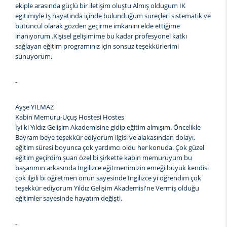
ekiple arasında güçlü bir iletişim oluştu Almış oldugum IK
egıtımıyle İş hayatında içinde bulunduğum süreçleri sistematik ve
bütüncül olarak gözden geçirme imkanını elde ettiğime
inanıyorum .Kişisel gelişimime bu kadar profesyonel katkı
sağlayan eğitim programınız için sonsuz teşekkürlerimi
sunuyorum.
-
Ayşe YILMAZ
Kabin Memuru-Uçuş Hostesi Hostes
İyi ki Yıldız Gelişim Akademisine gidip eğitim almışım. Öncelikle
Bayram beye teşekkür ediyorum ilgisi ve alakasından dolayı,
eğitim süresi boyunca çok yardımcı oldu her konuda. Çok güzel
eğitim geçirdim şuan özel bi şirkette kabin memuruyum bu
başarımın arkasında İngilizce eğitmenimizin emeği büyük kendisi
çok ilgili bi öğretmen onun sayesinde İngilizce yi öğrendim çok
teşekkür ediyorum Yıldız Gelişim Akademisi'ne Vermiş olduğu
eğitimler sayesinde hayatım değişti.
-