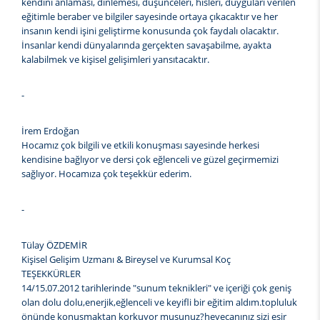
kendini anlaması, dinlemesi, düşünceleri, hisleri, duyguları verilen
eğitimle beraber ve bilgiler sayesinde ortaya çıkacaktır ve her
insanın kendi işini geliştirme konusunda çok faydalı olacaktır.
İnsanlar kendi dünyalarında gerçekten savaşabilme, ayakta
kalabilmek ve kişisel gelişimleri yansıtacaktır.
-
İrem Erdoğan
Hocamız çok bilgili ve etkili konuşması sayesinde herkesi
kendisine bağlıyor ve dersi çok eğlenceli ve güzel geçirmemizi
sağlıyor. Hocamıza çok teşekkür ederim.
-
Tülay ÖZDEMİR
Kişisel Gelişim Uzmanı & Bireysel ve Kurumsal Koç
TEŞEKKÜRLER
14/15.07.2012 tarihlerinde "sunum teknikleri" ve içeriği çok geniş
olan dolu dolu,enerjik,eğlenceli ve keyifli bir eğitim aldım.topluluk
önünde konuşmaktan korkuyor musunuz?heyecanınız sizi esir