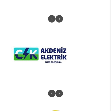
‹
›
‹
›