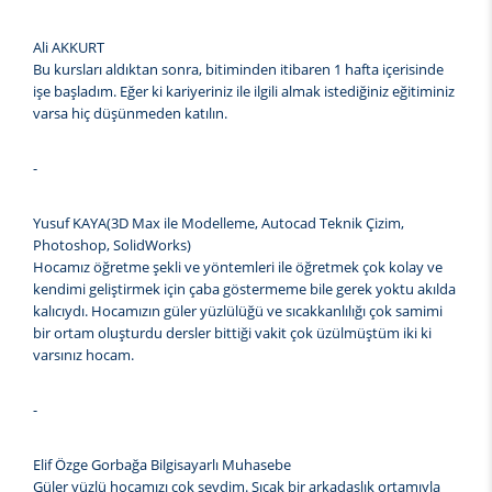
Ali AKKURT
Bu kursları aldıktan sonra, bitiminden itibaren 1 hafta içerisinde
işe başladım. Eğer ki kariyeriniz ile ilgili almak istediğiniz eğitiminiz
varsa hiç düşünmeden katılın.
-
Yusuf KAYA(3D Max ile Modelleme, Autocad Teknik Çizim,
Photoshop, SolidWorks)
Hocamız öğretme şekli ve yöntemleri ile öğretmek çok kolay ve
kendimi geliştirmek için çaba göstermeme bile gerek yoktu akılda
kalıcıydı. Hocamızın güler yüzlülüğü ve sıcakkanlılığı çok samimi
bir ortam oluşturdu dersler bittiği vakit çok üzülmüştüm iki ki
varsınız hocam.
-
Elif Özge Gorbağa Bilgisayarlı Muhasebe
Güler yüzlü hocamızı çok sevdim. Sıcak bir arkadaşlık ortamıyla