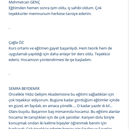
Mehmetcan GENÇ
Eğitimden hemen sonra işim oldu, iş sahibi oldum. Çok
teşekkürler memnunum herkese tavsiye ederim.
-
Çağla ÖZ
Kurs ortamı ve eğitmen gayet başarılıydı. Hem teorik hem de
uygulamalı yapıldığı için daha anlaşır bir ders oldu. Teşekkür
ederiz. Hocamızın yönlendirmesi ile işe başladım.
-
SEMRA BEYDEMİR
Öncelikle Yıldız Gelişim Akademisine bu eğitimi sağladıkları için
çok teşekkür ediyorum. Bugüne kadar gördüğüm eğitimler içinde
en güzel, en faydalı, en amaca yönelik…. O kadar yazılır dı ki!...
Olanı buydu. Başarının baş mimarında hocamız. Bu eğitimi alanlar
hocamız ile tanıştıkları için de çok şanslılar. Kariyeri dolu biriyle
konuşmak ondan iki kelime bişeyler öğrenmek benim için
harikaydı. Çok teşekkür ederim herşey için Seviler ve Saygılar.