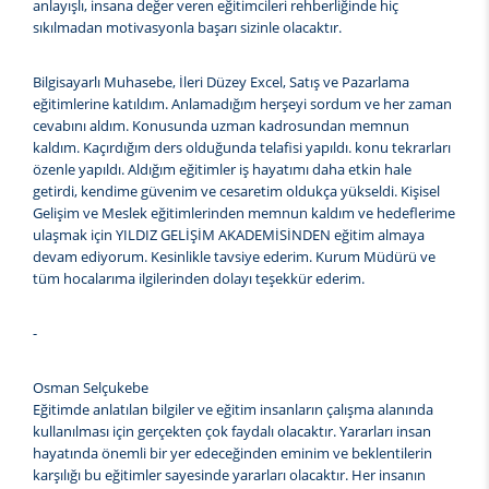
anlayışlı, insana değer veren eğitimcileri rehberliğinde hiç
sıkılmadan motivasyonla başarı sizinle olacaktır.
Bilgisayarlı Muhasebe, İleri Düzey Excel, Satış ve Pazarlama
eğitimlerine katıldım. Anlamadığım herşeyi sordum ve her zaman
cevabını aldım. Konusunda uzman kadrosundan memnun
kaldım. Kaçırdığım ders olduğunda telafisi yapıldı. konu tekrarları
özenle yapıldı. Aldığım eğitimler iş hayatımı daha etkin hale
getirdi, kendime güvenim ve cesaretim oldukça yükseldi. Kişisel
Gelişim ve Meslek eğitimlerinden memnun kaldım ve hedeflerime
ulaşmak için YILDIZ GELİŞİM AKADEMİSİNDEN eğitim almaya
devam ediyorum. Kesinlikle tavsiye ederim. Kurum Müdürü ve
tüm hocalarıma ilgilerinden dolayı teşekkür ederim.
-
Osman Selçukebe
Eğitimde anlatılan bilgiler ve eğitim insanların çalışma alanında
kullanılması için gerçekten çok faydalı olacaktır. Yararları insan
hayatında önemli bir yer edeceğinden eminim ve beklentilerin
karşılığı bu eğitimler sayesinde yararları olacaktır. Her insanın