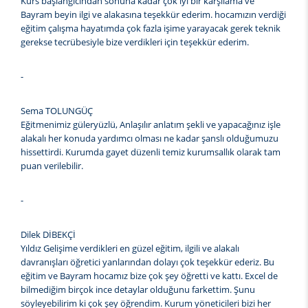
Kurs başlangıcından sonuna kadar çok iyi bir karşılama ve
Bayram beyin ilgi ve alakasına teşekkür ederim. hocamızın verdiği
eğitim çalışma hayatımda çok fazla işime yarayacak gerek teknik
gerekse tecrübesiyle bize verdikleri için teşekkür ederim.
-
Sema TOLUNGÜÇ
Eğitmenimiz güleryüzlü, Anlaşılır anlatım şekli ve yapacağınız işle
alakalı her konuda yardımcı olması ne kadar şanslı olduğumuzu
hissettirdi. Kurumda gayet düzenli temiz kurumsallık olarak tam
puan verilebilir.
-
Dilek DİBEKÇİ
Yıldız Gelişime verdikleri en güzel eğitim, ilgili ve alakalı
davranışları öğretici yanlarından dolayı çok teşekkür ederiz. Bu
eğitim ve Bayram hocamız bize çok şey öğretti ve kattı. Excel de
bilmediğim birçok ince detaylar olduğunu farkettim. Şunu
söyleyebilirim ki çok şey öğrendim. Kurum yöneticileri bizi her