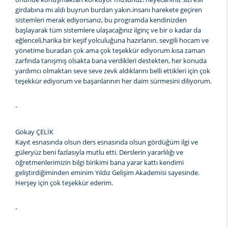
girdabına mı aldı buyrun burdan yakın.insanı harekete geçiren
sistemleri merak ediyorsanız, bu programda kendinizden
başlayarak tüm sistemlere ulaşacağınız ilginç ve bir o kadar da
eğlenceli,harika bir keşif yolculuğuna hazırlanın. sevgili hocam ve
yönetime buradan çok ama çok teşekkür ediyorum.kısa zaman
zarfında tanışmış olsakta bana verdikleri destekten, her konuda
yardımcı olmaktan seve seve zevk aldıklarını belli ettikleri için çok
teşekkür ediyorum ve başarılarının her daim sürmesini diliyorum.
-
Gökay ÇELİK
Kayıt esnasında olsun ders esnasında olsun gördüğüm ilgi ve
güleryüz beni fazlasıyla mutlu etti. Derslerin yararlılığı ve
öğretmenlerimizin bilgi birikimi bana yarar kattı kendimi
geliştirdiğiminden eminim Yıldız Gelişim Akademisi sayesinde.
Herşey için çok teşekkür ederim.
-