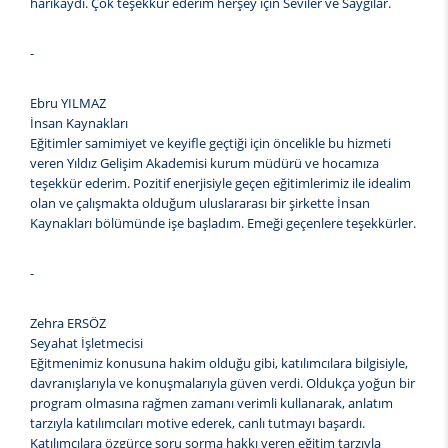
harikaydı. Çok teşekkür ederim herşey için Seviler ve Saygılar.
-
Ebru YILMAZ
İnsan Kaynakları
Eğitimler samimiyet ve keyifle geçtiği için öncelikle bu hizmeti
veren Yıldız Gelişim Akademisi kurum müdürü ve hocamıza
teşekkür ederim. Pozitif enerjisiyle geçen eğitimlerimiz ile idealim
olan ve çalışmakta olduğum uluslararası bir şirkette İnsan
Kaynakları bölümünde işe başladım. Emeği geçenlere teşekkürler.
-
Zehra ERSÖZ
Seyahat İşletmecisi
Eğitmenimiz konusuna hakim olduğu gibi, katılımcılara bilgisiyle,
davranışlarıyla ve konuşmalarıyla güven verdi. Oldukça yoğun bir
program olmasına rağmen zamanı verimli kullanarak, anlatım
tarzıyla katılımcıları motive ederek, canlı tutmayı başardı.
Katılımcılara özgürce soru sorma hakkı veren eğitim tarzıyla