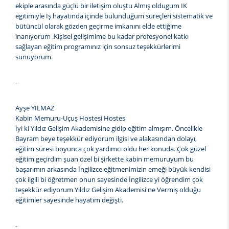
ekiple arasında güçlü bir iletişim oluştu Almış oldugum IK
egıtımıyle İş hayatında içinde bulunduğum süreçleri sistematik ve
bütüncül olarak gözden geçirme imkanını elde ettiğime
inanıyorum .Kişisel gelişimime bu kadar profesyonel katkı
sağlayan eğitim programınız için sonsuz teşekkürlerimi
sunuyorum.
-
Ayşe YILMAZ
Kabin Memuru-Uçuş Hostesi Hostes
İyi ki Yıldız Gelişim Akademisine gidip eğitim almışım. Öncelikle
Bayram beye teşekkür ediyorum ilgisi ve alakasından dolayı,
eğitim süresi boyunca çok yardımcı oldu her konuda. Çok güzel
eğitim geçirdim şuan özel bi şirkette kabin memuruyum bu
başarımın arkasında İngilizce eğitmenimizin emeği büyük kendisi
çok ilgili bi öğretmen onun sayesinde İngilizce yi öğrendim çok
teşekkür ediyorum Yıldız Gelişim Akademisi'ne Vermiş olduğu
eğitimler sayesinde hayatım değişti.
-