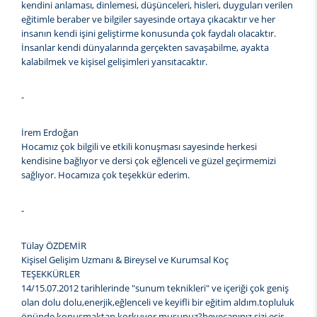
kendini anlaması, dinlemesi, düşünceleri, hisleri, duyguları verilen
eğitimle beraber ve bilgiler sayesinde ortaya çıkacaktır ve her
insanın kendi işini geliştirme konusunda çok faydalı olacaktır.
İnsanlar kendi dünyalarında gerçekten savaşabilme, ayakta
kalabilmek ve kişisel gelişimleri yansıtacaktır.
-
İrem Erdoğan
Hocamız çok bilgili ve etkili konuşması sayesinde herkesi
kendisine bağlıyor ve dersi çok eğlenceli ve güzel geçirmemizi
sağlıyor. Hocamıza çok teşekkür ederim.
-
Tülay ÖZDEMİR
Kişisel Gelişim Uzmanı & Bireysel ve Kurumsal Koç
TEŞEKKÜRLER
14/15.07.2012 tarihlerinde "sunum teknikleri" ve içeriği çok geniş
olan dolu dolu,enerjik,eğlenceli ve keyifli bir eğitim aldım.topluluk
önünde konuşmaktan korkuyor musunuz?heyecanınız sizi esir