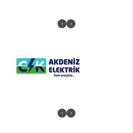
‹
›
‹
›