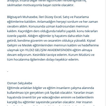
anlayışlı, insana değer veren eğitimcileri rehberliğinde hiç
sıkılmadan motivasyonla başarı sizinle olacaktır.
Bilgisayarlı Muhasebe, İleri Düzey Excel, Satış ve Pazarlama
eğitimlerine katıldım. Anlamadığım herşeyi sordum ve her zaman
cevabını aldım. Konusunda uzman kadrosundan memnun
kaldım. Kaçırdığım ders olduğunda telafisi yapıldı. konu tekrarları
özenle yapıldı. Aldığım eğitimler iş hayatımı daha etkin hale
getirdi, kendime güvenim ve cesaretim oldukça yükseldi. Kişisel
Gelişim ve Meslek eğitimlerinden memnun kaldım ve hedeflerime
ulaşmak için YILDIZ GELİŞİM AKADEMİSİNDEN eğitim almaya
devam ediyorum. Kesinlikle tavsiye ederim. Kurum Müdürü ve
tüm hocalarıma ilgilerinden dolayı teşekkür ederim.
-
Osman Selçukebe
Eğitimde anlatılan bilgiler ve eğitim insanların çalışma alanında
kullanılması için gerçekten çok faydalı olacaktır. Yararları insan
hayatında önemli bir yer edeceğinden eminim ve beklentilerin
karşılığı bu eğitimler sayesinde yararları olacaktır. Her insanın