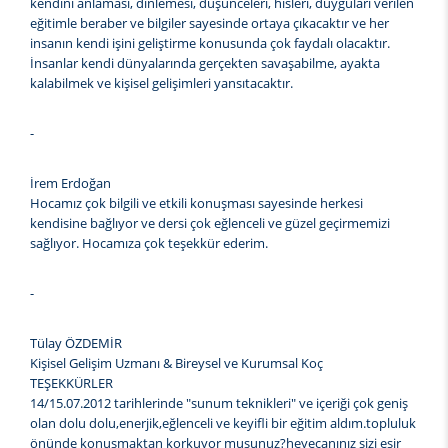
kendini anlaması, dinlemesi, düşünceleri, hisleri, duyguları verilen
eğitimle beraber ve bilgiler sayesinde ortaya çıkacaktır ve her
insanın kendi işini geliştirme konusunda çok faydalı olacaktır.
İnsanlar kendi dünyalarında gerçekten savaşabilme, ayakta
kalabilmek ve kişisel gelişimleri yansıtacaktır.
-
İrem Erdoğan
Hocamız çok bilgili ve etkili konuşması sayesinde herkesi
kendisine bağlıyor ve dersi çok eğlenceli ve güzel geçirmemizi
sağlıyor. Hocamıza çok teşekkür ederim.
-
Tülay ÖZDEMİR
Kişisel Gelişim Uzmanı & Bireysel ve Kurumsal Koç
TEŞEKKÜRLER
14/15.07.2012 tarihlerinde "sunum teknikleri" ve içeriği çok geniş
olan dolu dolu,enerjik,eğlenceli ve keyifli bir eğitim aldım.topluluk
önünde konuşmaktan korkuyor musunuz?heyecanınız sizi esir