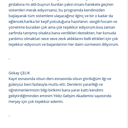
girdabına mı aldı buyrun burdan yakın.insanı harekete geçiren
sistemleri merak ediyorsanız, bu programda kendinizden
başlayarak tüm sistemlere ulaşacağınız ilginç ve bir o kadar da
eğlenceli,harika bir keşif yolculuğuna hazırlanın. sevgili hocam ve
yönetime buradan çok ama çok teşekkür ediyorum.kısa zaman
zarfında tanışmış olsakta bana verdikleri destekten, her konuda
yardımcı olmaktan seve seve zevk aldıklarını belli ettikleri için çok
teşekkür ediyorum ve başarılarının her daim sürmesini diliyorum.
-
Gökay ÇELİK
Kayıt esnasında olsun ders esnasında olsun gördüğüm ilgi ve
güleryüz beni fazlasıyla mutlu etti. Derslerin yararlılığı ve
öğretmenlerimizin bilgi birikimi bana yarar kattı kendimi
geliştirdiğiminden eminim Yıldız Gelişim Akademisi sayesinde.
Herşey için çok teşekkür ederim.
-