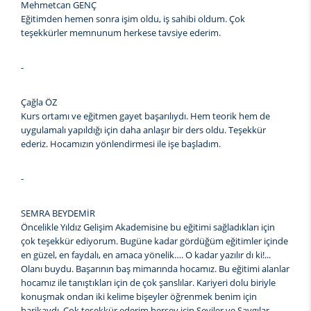
Mehmetcan GENÇ
Eğitimden hemen sonra işim oldu, iş sahibi oldum. Çok
teşekkürler memnunum herkese tavsiye ederim.
-
Çağla ÖZ
Kurs ortamı ve eğitmen gayet başarılıydı. Hem teorik hem de
uygulamalı yapıldığı için daha anlaşır bir ders oldu. Teşekkür
ederiz. Hocamızın yönlendirmesi ile işe başladım.
-
SEMRA BEYDEMİR
Öncelikle Yıldız Gelişim Akademisine bu eğitimi sağladıkları için
çok teşekkür ediyorum. Bugüne kadar gördüğüm eğitimler içinde
en güzel, en faydalı, en amaca yönelik…. O kadar yazılır dı ki!...
Olanı buydu. Başarının baş mimarında hocamız. Bu eğitimi alanlar
hocamız ile tanıştıkları için de çok şanslılar. Kariyeri dolu biriyle
konuşmak ondan iki kelime bişeyler öğrenmek benim için
harikaydı. Çok teşekkür ederim herşey için Seviler ve Saygılar.