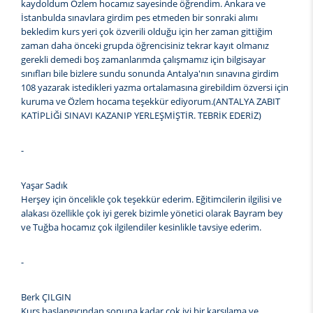
kaydoldum Özlem hocamız sayesinde öğrendim. Ankara ve
İstanbulda sınavlara girdim pes etmeden bir sonraki alımı
bekledim kurs yeri çok özverili olduğu için her zaman gittiğim
zaman daha önceki grupda öğrencisiniz tekrar kayıt olmanız
gerekli demedi boş zamanlarımda çalışmamız için bilgisayar
sınıfları bile bizlere sundu sonunda Antalya'nın sınavına girdim
108 yazarak istedikleri yazma ortalamasına girebildim özversi için
kuruma ve Özlem hocama teşekkür ediyorum.(ANTALYA ZABIT
KATİPLİĞİ SINAVI KAZANIP YERLEŞMİŞTİR. TEBRİK EDERİZ)
-
Yaşar Sadık
Herşey için öncelikle çok teşekkür ederim. Eğitimcilerin ilgilisi ve
alakası özellikle çok iyi gerek bizimle yönetici olarak Bayram bey
ve Tuğba hocamız çok ilgilendiler kesinlikle tavsiye ederim.
-
Berk ÇILGIN
Kurs başlangıcından sonuna kadar çok iyi bir karşılama ve