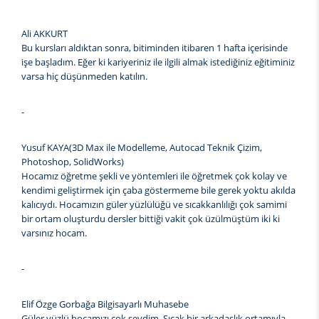
Ali AKKURT
Bu kursları aldıktan sonra, bitiminden itibaren 1 hafta içerisinde
işe başladım. Eğer ki kariyeriniz ile ilgili almak istediğiniz eğitiminiz
varsa hiç düşünmeden katılın.
-
Yusuf KAYA(3D Max ile Modelleme, Autocad Teknik Çizim,
Photoshop, SolidWorks)
Hocamız öğretme şekli ve yöntemleri ile öğretmek çok kolay ve
kendimi geliştirmek için çaba göstermeme bile gerek yoktu akılda
kalıcıydı. Hocamızın güler yüzlülüğü ve sıcakkanlılığı çok samimi
bir ortam oluşturdu dersler bittiği vakit çok üzülmüştüm iki ki
varsınız hocam.
-
Elif Özge Gorbağa Bilgisayarlı Muhasebe
Güler yüzlü hocamızı çok sevdim. Sıcak bir arkadaşlık ortamıyla