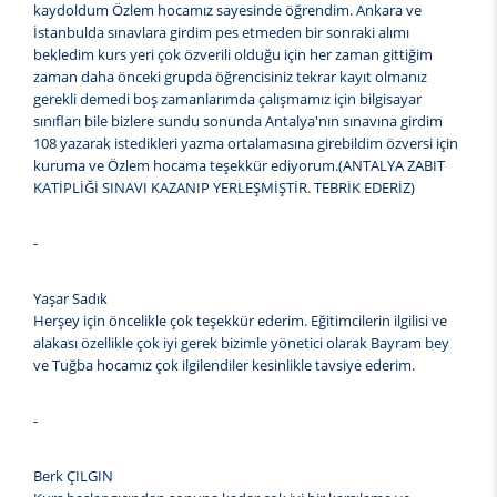
kaydoldum Özlem hocamız sayesinde öğrendim. Ankara ve
İstanbulda sınavlara girdim pes etmeden bir sonraki alımı
bekledim kurs yeri çok özverili olduğu için her zaman gittiğim
zaman daha önceki grupda öğrencisiniz tekrar kayıt olmanız
gerekli demedi boş zamanlarımda çalışmamız için bilgisayar
sınıfları bile bizlere sundu sonunda Antalya'nın sınavına girdim
108 yazarak istedikleri yazma ortalamasına girebildim özversi için
kuruma ve Özlem hocama teşekkür ediyorum.(ANTALYA ZABIT
KATİPLİĞİ SINAVI KAZANIP YERLEŞMİŞTİR. TEBRİK EDERİZ)
-
Yaşar Sadık
Herşey için öncelikle çok teşekkür ederim. Eğitimcilerin ilgilisi ve
alakası özellikle çok iyi gerek bizimle yönetici olarak Bayram bey
ve Tuğba hocamız çok ilgilendiler kesinlikle tavsiye ederim.
-
Berk ÇILGIN