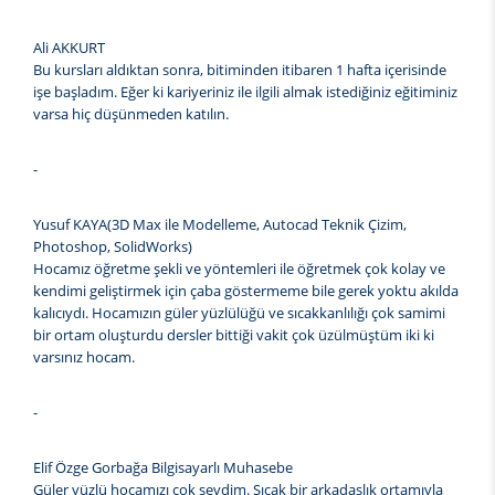
Ali AKKURT
Bu kursları aldıktan sonra, bitiminden itibaren 1 hafta içerisinde
işe başladım. Eğer ki kariyeriniz ile ilgili almak istediğiniz eğitiminiz
varsa hiç düşünmeden katılın.
-
Yusuf KAYA(3D Max ile Modelleme, Autocad Teknik Çizim,
Photoshop, SolidWorks)
Hocamız öğretme şekli ve yöntemleri ile öğretmek çok kolay ve
kendimi geliştirmek için çaba göstermeme bile gerek yoktu akılda
kalıcıydı. Hocamızın güler yüzlülüğü ve sıcakkanlılığı çok samimi
bir ortam oluşturdu dersler bittiği vakit çok üzülmüştüm iki ki
varsınız hocam.
-
Elif Özge Gorbağa Bilgisayarlı Muhasebe
Güler yüzlü hocamızı çok sevdim. Sıcak bir arkadaşlık ortamıyla