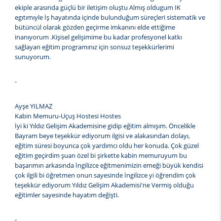
ekiple arasında güçlü bir iletişim oluştu Almış oldugum IK
egıtımıyle İş hayatında içinde bulunduğum süreçleri sistematik ve
bütüncül olarak gözden geçirme imkanını elde ettiğime
inanıyorum .Kişisel gelişimime bu kadar profesyonel katkı
sağlayan eğitim programınız için sonsuz teşekkürlerimi
sunuyorum.
-
Ayşe YILMAZ
Kabin Memuru-Uçuş Hostesi Hostes
İyi ki Yıldız Gelişim Akademisine gidip eğitim almışım. Öncelikle
Bayram beye teşekkür ediyorum ilgisi ve alakasından dolayı,
eğitim süresi boyunca çok yardımcı oldu her konuda. Çok güzel
eğitim geçirdim şuan özel bi şirkette kabin memuruyum bu
başarımın arkasında İngilizce eğitmenimizin emeği büyük kendisi
çok ilgili bi öğretmen onun sayesinde İngilizce yi öğrendim çok
teşekkür ediyorum Yıldız Gelişim Akademisi'ne Vermiş olduğu
eğitimler sayesinde hayatım değişti.
-