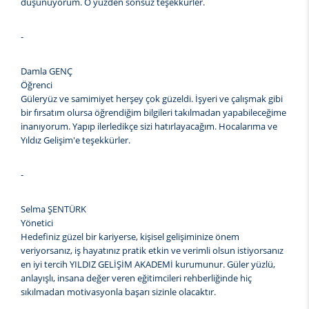
düşünüyorum. O yüzden sonsuz teşekkürler.
-
Damla GENÇ
Öğrenci
Güleryüz ve samimiyet herşey çok güzeldi. İşyeri ve çalışmak gibi
bir fırsatım olursa öğrendiğim bilgileri takılmadan yapabileceğime
inanıyorum. Yapıp ilerledikçe sizi hatırlayacağım. Hocalarıma ve
Yıldız Gelişim'e teşekkürler.
-
Selma ŞENTÜRK
Yönetici
Hedefiniz güzel bir kariyerse, kişisel gelişiminize önem
veriyorsanız, iş hayatınız pratik etkin ve verimli olsun istiyorsanız
en iyi tercih YILDIZ GELİŞİM AKADEMİ kurumunur. Güler yüzlü,
anlayışlı, insana değer veren eğitimcileri rehberliğinde hiç
sıkılmadan motivasyonla başarı sizinle olacaktır.