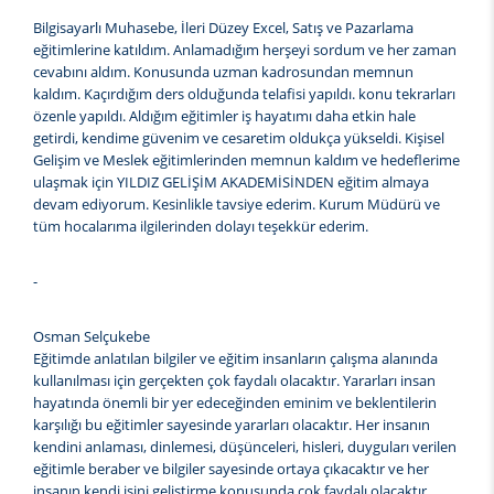
Bilgisayarlı Muhasebe, İleri Düzey Excel, Satış ve Pazarlama
eğitimlerine katıldım. Anlamadığım herşeyi sordum ve her zaman
cevabını aldım. Konusunda uzman kadrosundan memnun
kaldım. Kaçırdığım ders olduğunda telafisi yapıldı. konu tekrarları
özenle yapıldı. Aldığım eğitimler iş hayatımı daha etkin hale
getirdi, kendime güvenim ve cesaretim oldukça yükseldi. Kişisel
Gelişim ve Meslek eğitimlerinden memnun kaldım ve hedeflerime
ulaşmak için YILDIZ GELİŞİM AKADEMİSİNDEN eğitim almaya
devam ediyorum. Kesinlikle tavsiye ederim. Kurum Müdürü ve
tüm hocalarıma ilgilerinden dolayı teşekkür ederim.
-
Osman Selçukebe
Eğitimde anlatılan bilgiler ve eğitim insanların çalışma alanında
kullanılması için gerçekten çok faydalı olacaktır. Yararları insan
hayatında önemli bir yer edeceğinden eminim ve beklentilerin
karşılığı bu eğitimler sayesinde yararları olacaktır. Her insanın
kendini anlaması, dinlemesi, düşünceleri, hisleri, duyguları verilen
eğitimle beraber ve bilgiler sayesinde ortaya çıkacaktır ve her
insanın kendi işini geliştirme konusunda çok faydalı olacaktır.