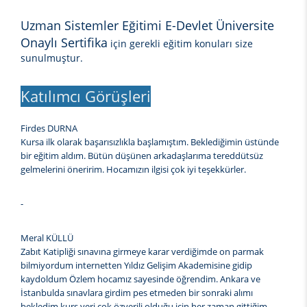
Uzman Sistemler Eğitimi E-Devlet Üniversite
Onaylı Sertifika
için gerekli eğitim konuları size
sunulmuştur.
Katılımcı Görüşleri
Firdes DURNA
Kursa ilk olarak başarısızlıkla başlamıştım. Beklediğimin üstünde
bir eğitim aldım. Bütün düşünen arkadaşlarıma tereddütsüz
gelmelerini öneririm. Hocamızın ilgisi çok iyi teşekkürler.
-
Meral KÜLLÜ
Zabıt Katipliği sınavına girmeye karar verdiğimde on parmak
bilmiyordum internetten Yıldız Gelişim Akademisine gidip
kaydoldum Özlem hocamız sayesinde öğrendim. Ankara ve
İstanbulda sınavlara girdim pes etmeden bir sonraki alımı
bekledim kurs yeri çok özverili olduğu için her zaman gittiğim