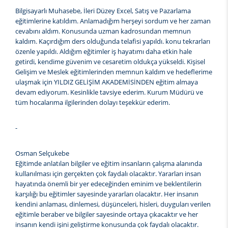
Bilgisayarlı Muhasebe, İleri Düzey Excel, Satış ve Pazarlama
eğitimlerine katıldım. Anlamadığım herşeyi sordum ve her zaman
cevabını aldım. Konusunda uzman kadrosundan memnun
kaldım. Kaçırdığım ders olduğunda telafisi yapıldı. konu tekrarları
özenle yapıldı. Aldığım eğitimler iş hayatımı daha etkin hale
getirdi, kendime güvenim ve cesaretim oldukça yükseldi. Kişisel
Gelişim ve Meslek eğitimlerinden memnun kaldım ve hedeflerime
ulaşmak için YILDIZ GELİŞİM AKADEMİSİNDEN eğitim almaya
devam ediyorum. Kesinlikle tavsiye ederim. Kurum Müdürü ve
tüm hocalarıma ilgilerinden dolayı teşekkür ederim.
-
Osman Selçukebe
Eğitimde anlatılan bilgiler ve eğitim insanların çalışma alanında
kullanılması için gerçekten çok faydalı olacaktır. Yararları insan
hayatında önemli bir yer edeceğinden eminim ve beklentilerin
karşılığı bu eğitimler sayesinde yararları olacaktır. Her insanın
kendini anlaması, dinlemesi, düşünceleri, hisleri, duyguları verilen
eğitimle beraber ve bilgiler sayesinde ortaya çıkacaktır ve her
insanın kendi işini geliştirme konusunda çok faydalı olacaktır.