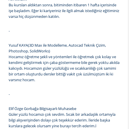
Bu kursları aldıktan sonra, bitiminden itibaren 1 hafta içerisinde
işe başladım. Eğer ki kariyeriniz ile ilgili almak istediğiniz eğitiminiz
varsa hiç düşünmeden katılın.
-
Yusuf KAYA(3D Max ile Modelleme, Autocad Teknik Çizim,
Photoshop, SolidWorks)
Hocamız öğretme şekli ve yöntemleri ile öğretmek çok kolay ve
kendimi geliştirmek için çaba göstermeme bile gerek yoktu akılda
kalıcıydı. Hocamızın güler yüzlülüğü ve sıcakkanlılığı çok samimi
bir ortam oluşturdu dersler bittiği vakit çok üzülmüştüm iki ki
varsınız hocam.
-
Elif Özge Gorbağa Bilgisayarlı Muhasebe
Güler yüzlü hocamızı çok sevdim. Sıcak bir arkadaşlık ortamıyla
bilgi alışverişinden dolayı çok teşekkür ederim. İleride başka
kurslara gelecek olursam yine burayı tercih ederim.İ