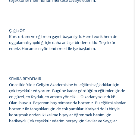
teşekkürler memnunum herkese tavsiye ederim.
-
Çağla ÖZ
Kurs ortamı ve eğitmen gayet başarılıydı. Hem teorik hem de
uygulamalı yapıldığı için daha anlaşır bir ders oldu. Teşekkür
ederiz. Hocamızın yönlendirmesi ile işe başladım.
-
SEMRA BEYDEMİR
Öncelikle Yıldız Gelişim Akademisine bu eğitimi sağladıkları için
çok teşekkür ediyorum. Bugüne kadar gördüğüm eğitimler içinde
en güzel, en faydalı, en amaca yönelik…. O kadar yazılır dı ki!...
Olanı buydu. Başarının baş mimarında hocamız. Bu eğitimi alanlar
hocamız ile tanıştıkları için de çok şanslılar. Kariyeri dolu biriyle
konuşmak ondan iki kelime bişeyler öğrenmek benim için
harikaydı. Çok teşekkür ederim herşey için Seviler ve Saygılar.