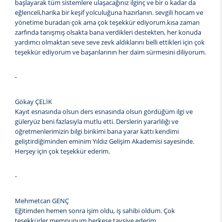
başlayarak tüm sistemlere ulaşacağınız ilginç ve bir o kadar da
eğlenceli,harika bir keşif yolculuğuna hazırlanın. sevgili hocam ve
yönetime buradan çok ama çok teşekkür ediyorum.kısa zaman
zarfında tanışmış olsakta bana verdikleri destekten, her konuda
yardımcı olmaktan seve seve zevk aldıklarını belli ettikleri için çok
teşekkür ediyorum ve başarılarının her daim sürmesini diliyorum.
-
Gökay ÇELİK
Kayıt esnasında olsun ders esnasında olsun gördüğüm ilgi ve
güleryüz beni fazlasıyla mutlu etti. Derslerin yararlılığı ve
öğretmenlerimizin bilgi birikimi bana yarar kattı kendimi
geliştirdiğiminden eminim Yıldız Gelişim Akademisi sayesinde.
Herşey için çok teşekkür ederim.
-
Mehmetcan GENÇ
Eğitimden hemen sonra işim oldu, iş sahibi oldum. Çok
teşekkürler memnunum herkese tavsiye ederim.