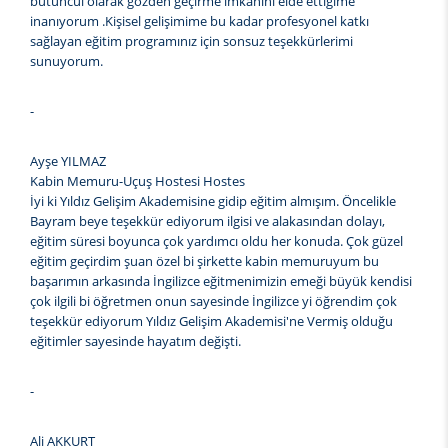
bütüncül olarak gözden geçirme imkanını elde ettiğime
inanıyorum .Kişisel gelişimime bu kadar profesyonel katkı
sağlayan eğitim programınız için sonsuz teşekkürlerimi
sunuyorum.
-
Ayşe YILMAZ
Kabin Memuru-Uçuş Hostesi Hostes
İyi ki Yıldız Gelişim Akademisine gidip eğitim almışım. Öncelikle
Bayram beye teşekkür ediyorum ilgisi ve alakasından dolayı,
eğitim süresi boyunca çok yardımcı oldu her konuda. Çok güzel
eğitim geçirdim şuan özel bi şirkette kabin memuruyum bu
başarımın arkasında İngilizce eğitmenimizin emeği büyük kendisi
çok ilgili bi öğretmen onun sayesinde İngilizce yi öğrendim çok
teşekkür ediyorum Yıldız Gelişim Akademisi'ne Vermiş olduğu
eğitimler sayesinde hayatım değişti.
-
Ali AKKURT