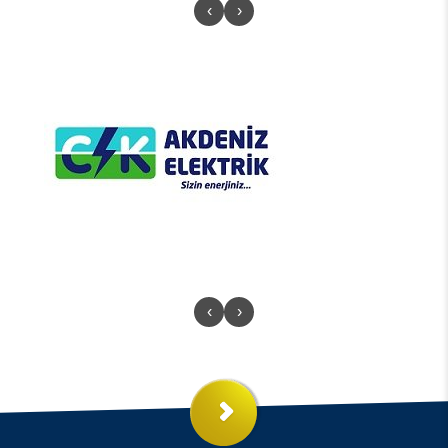
‹
›
‹
›