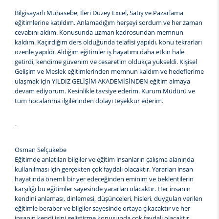
Bilgisayarlı Muhasebe, İleri Düzey Excel, Satış ve Pazarlama
eğitimlerine katıldım. Anlamadığım herşeyi sordum ve her zaman
cevabını aldım. Konusunda uzman kadrosundan memnun
kaldım. Kaçırdığım ders olduğunda telafisi yapıldı. konu tekrarları
özenle yapıldı. Aldığım eğitimler iş hayatımı daha etkin hale
getirdi, kendime güvenim ve cesaretim oldukça yükseldi. Kişisel
Gelişim ve Meslek eğitimlerinden memnun kaldım ve hedeflerime
ulaşmak için YILDIZ GELİŞİM AKADEMİSİNDEN eğitim almaya
devam ediyorum. Kesinlikle tavsiye ederim. Kurum Müdürü ve
tüm hocalarıma ilgilerinden dolayı teşekkür ederim.
-
Osman Selçukebe
Eğitimde anlatılan bilgiler ve eğitim insanların çalışma alanında
kullanılması için gerçekten çok faydalı olacaktır. Yararları insan
hayatında önemli bir yer edeceğinden eminim ve beklentilerin
karşılığı bu eğitimler sayesinde yararları olacaktır. Her insanın
kendini anlaması, dinlemesi, düşünceleri, hisleri, duyguları verilen
eğitimle beraber ve bilgiler sayesinde ortaya çıkacaktır ve her
insanın kendi işini geliştirme konusunda çok faydalı olacaktır.