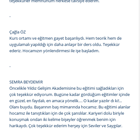
teşekkürler memnunum herkese tavsiye ederim.
-
Çağla ÖZ
Kurs ortamı ve eğitmen gayet başarılıydı. Hem teorik hem de
uygulamalı yapıldığı için daha anlaşır bir ders oldu. Teşekkür
ederiz. Hocamızın yönlendirmesi ile işe başladım.
-
SEMRA BEYDEMİR
Öncelikle Yıldız Gelişim Akademisine bu eğitimi sağladıkları için
çok teşekkür ediyorum. Bugüne kadar gördüğüm eğitimler içinde
en güzel, en faydalı, en amaca yönelik…. O kadar yazılır dı ki!...
Olanı buydu. Başarının baş mimarında hocamız. Bu eğitimi alanlar
hocamız ile tanıştıkları için de çok şanslılar. Kariyeri dolu biriyle
konuşmak ondan iki kelime bişeyler öğrenmek benim için
harikaydı. Çok teşekkür ederim herşey için Seviler ve Saygılar.