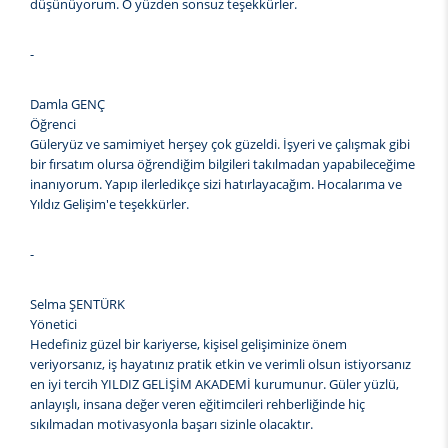
düşünüyorum. O yüzden sonsuz teşekkürler.
-
Damla GENÇ
Öğrenci
Güleryüz ve samimiyet herşey çok güzeldi. İşyeri ve çalışmak gibi
bir fırsatım olursa öğrendiğim bilgileri takılmadan yapabileceğime
inanıyorum. Yapıp ilerledikçe sizi hatırlayacağım. Hocalarıma ve
Yıldız Gelişim'e teşekkürler.
-
Selma ŞENTÜRK
Yönetici
Hedefiniz güzel bir kariyerse, kişisel gelişiminize önem
veriyorsanız, iş hayatınız pratik etkin ve verimli olsun istiyorsanız
en iyi tercih YILDIZ GELİŞİM AKADEMİ kurumunur. Güler yüzlü,
anlayışlı, insana değer veren eğitimcileri rehberliğinde hiç
sıkılmadan motivasyonla başarı sizinle olacaktır.