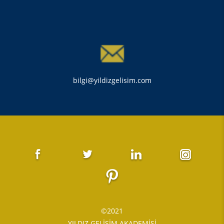
bilgi@yildizgelisim.com
©2021
YILDIZ GELİŞİM AKADEMİSİ