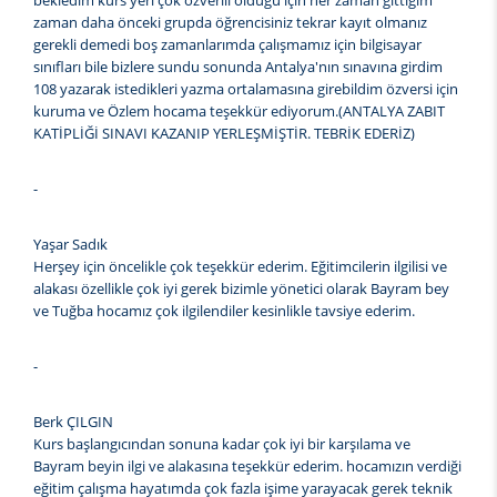
bekledim kurs yeri çok özverili olduğu için her zaman gittiğim
zaman daha önceki grupda öğrencisiniz tekrar kayıt olmanız
gerekli demedi boş zamanlarımda çalışmamız için bilgisayar
sınıfları bile bizlere sundu sonunda Antalya'nın sınavına girdim
108 yazarak istedikleri yazma ortalamasına girebildim özversi için
kuruma ve Özlem hocama teşekkür ediyorum.(ANTALYA ZABIT
KATİPLİĞİ SINAVI KAZANIP YERLEŞMİŞTİR. TEBRİK EDERİZ)
-
Yaşar Sadık
Herşey için öncelikle çok teşekkür ederim. Eğitimcilerin ilgilisi ve
alakası özellikle çok iyi gerek bizimle yönetici olarak Bayram bey
ve Tuğba hocamız çok ilgilendiler kesinlikle tavsiye ederim.
-
Berk ÇILGIN
Kurs başlangıcından sonuna kadar çok iyi bir karşılama ve
Bayram beyin ilgi ve alakasına teşekkür ederim. hocamızın verdiği
eğitim çalışma hayatımda çok fazla işime yarayacak gerek teknik