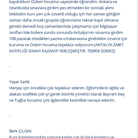
kaydoldum Özlem hocamız sayesinde öğrendim. Ankara ve
İstanbulda sınavlara girdim pes etmeden bir sonraki alımı
bekledim kurs yeri çok özverili olduğu için her zaman gittiğim
zaman daha önceki grupda öğrencisiniz tekrar kayıt olmanız
gerekli demedi boş zamanlarımda çalışmamız için bilgisayar
sınıfları bile bizlere sundu sonunda Antalya'nın sınavına girdim
108 yazarak istedikleri yazma ortalamasına girebildim özversi için
kuruma ve Özlem hocama teşekkür ediyorum.(ANTALYA ZABIT
KATİPLİĞİ SINAVI KAZANIP YERLEŞMİŞTİR. TEBRİK EDERİZ)
-
Yaşar Sadık
Herşey için öncelikle çok teşekkür ederim. Eğitimcilerin ilgilisi ve
alakası özellikle çok iyi gerek bizimle yönetici olarak Bayram bey
ve Tuğba hocamız çok ilgilendiler kesinlikle tavsiye ederim.
-
Berk ÇILGIN
Kurs başlangıcından sonuna kadar çok iyi bir karşılama ve