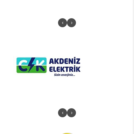
‹
›
‹
›