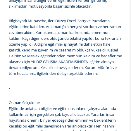
anlayışlı, insana değer veren eğitimcileri rehberliğinde hiç
sıkılmadan motivasyonla başarı sizinle olacaktır.
Bilgisayarlı Muhasebe, İleri Düzey Excel, Satış ve Pazarlama
eğitimlerine katıldım. Anlamadığım herşeyi sordum ve her zaman
cevabını aldım. Konusunda uzman kadrosundan memnun
kaldım. Kaçırdığım ders olduğunda telafisi yapıldı. konu tekrarları
özenle yapıldı. Aldığım eğitimler iş hayatımı daha etkin hale
getirdi, kendime güvenim ve cesaretim oldukça yükseldi. Kişisel
Gelişim ve Meslek eğitimlerinden memnun kaldım ve hedeflerime
ulaşmak için YILDIZ GELİŞİM AKADEMİSİNDEN eğitim almaya
devam ediyorum. Kesinlikle tavsiye ederim. Kurum Müdürü ve
tüm hocalarıma ilgilerinden dolayı teşekkür ederim.
-
Osman Selçukebe
Eğitimde anlatılan bilgiler ve eğitim insanların çalışma alanında
kullanılması için gerçekten çok faydalı olacaktır. Yararları insan
hayatında önemli bir yer edeceğinden eminim ve beklentilerin
karşılığı bu eğitimler sayesinde yararları olacaktır. Her insanın