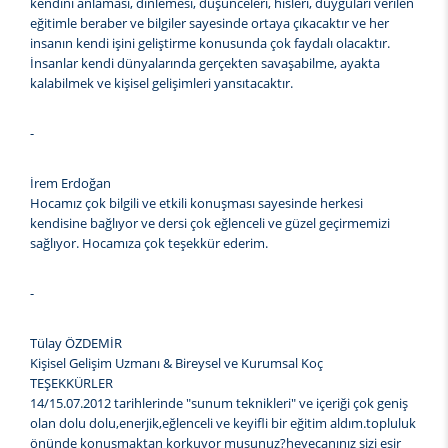
kendini anlaması, dinlemesi, düşünceleri, hisleri, duyguları verilen
eğitimle beraber ve bilgiler sayesinde ortaya çıkacaktır ve her
insanın kendi işini geliştirme konusunda çok faydalı olacaktır.
İnsanlar kendi dünyalarında gerçekten savaşabilme, ayakta
kalabilmek ve kişisel gelişimleri yansıtacaktır.
-
İrem Erdoğan
Hocamız çok bilgili ve etkili konuşması sayesinde herkesi
kendisine bağlıyor ve dersi çok eğlenceli ve güzel geçirmemizi
sağlıyor. Hocamıza çok teşekkür ederim.
-
Tülay ÖZDEMİR
Kişisel Gelişim Uzmanı & Bireysel ve Kurumsal Koç
TEŞEKKÜRLER
14/15.07.2012 tarihlerinde "sunum teknikleri" ve içeriği çok geniş
olan dolu dolu,enerjik,eğlenceli ve keyifli bir eğitim aldım.topluluk
önünde konuşmaktan korkuyor musunuz?heyecanınız sizi esir