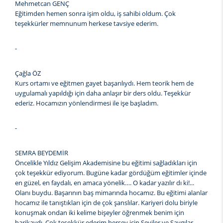
Mehmetcan GENÇ
Eğitimden hemen sonra işim oldu, iş sahibi oldum. Çok
teşekkürler memnunum herkese tavsiye ederim.
-
Çağla ÖZ
Kurs ortamı ve eğitmen gayet başarılıydı. Hem teorik hem de
uygulamalı yapıldığı için daha anlaşır bir ders oldu. Teşekkür
ederiz. Hocamızın yönlendirmesi ile işe başladım.
-
SEMRA BEYDEMİR
Öncelikle Yıldız Gelişim Akademisine bu eğitimi sağladıkları için
çok teşekkür ediyorum. Bugüne kadar gördüğüm eğitimler içinde
en güzel, en faydalı, en amaca yönelik…. O kadar yazılır dı ki!...
Olanı buydu. Başarının baş mimarında hocamız. Bu eğitimi alanlar
hocamız ile tanıştıkları için de çok şanslılar. Kariyeri dolu biriyle
konuşmak ondan iki kelime bişeyler öğrenmek benim için
harikaydı. Çok teşekkür ederim herşey için Seviler ve Saygılar.