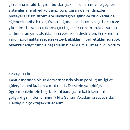
girdabına mı aldı buyrun burdan yakın.insanı harekete geçiren
sistemleri merak ediyorsanız, bu programda kendinizden
başlayarak tüm sistemlere ulaşacağınız ilginç ve bir o kadar da
eğlenceli,harika bir keşif yolculuğuna hazırlanın. sevgili hocam ve
yönetime buradan çok ama çok teşekkür ediyorum.kısa zaman
zarfında tanışmış olsakta bana verdikleri destekten, her konuda
yardımcı olmaktan seve seve zevk aldıklarını belli ettikleri için çok
teşekkür ediyorum ve başarılarının her daim sürmesini diliyorum.
-
Gökay ÇELİK
Kayıt esnasında olsun ders esnasında olsun gördüğüm ilgi ve
güleryüz beni fazlasıyla mutlu etti. Derslerin yararlılığı ve
öğretmenlerimizin bilgi birikimi bana yarar kattı kendimi
geliştirdiğiminden eminim Yıldız Gelişim Akademisi sayesinde.
Herşey için çok teşekkür ederim.
-