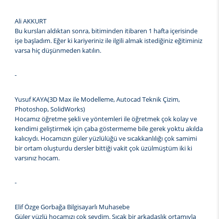
Ali AKKURT
Bu kursları aldıktan sonra, bitiminden itibaren 1 hafta içerisinde
işe başladım. Eğer ki kariyeriniz ile ilgili almak istediğiniz eğitiminiz
varsa hiç düşünmeden katılın.
-
Yusuf KAYA(3D Max ile Modelleme, Autocad Teknik Çizim,
Photoshop, SolidWorks)
Hocamız öğretme şekli ve yöntemleri ile öğretmek çok kolay ve
kendimi geliştirmek için çaba göstermeme bile gerek yoktu akılda
kalıcıydı. Hocamızın güler yüzlülüğü ve sıcakkanlılığı çok samimi
bir ortam oluşturdu dersler bittiği vakit çok üzülmüştüm iki ki
varsınız hocam.
-
Elif Özge Gorbağa Bilgisayarlı Muhasebe
Güler yüzlü hocamızı çok sevdim. Sıcak bir arkadaşlık ortamıyla