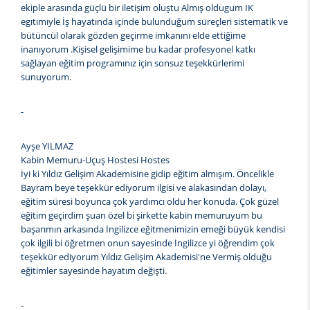
ekiple arasında güçlü bir iletişim oluştu Almış oldugum IK
egıtımıyle İş hayatında içinde bulunduğum süreçleri sistematik ve
bütüncül olarak gözden geçirme imkanını elde ettiğime
inanıyorum .Kişisel gelişimime bu kadar profesyonel katkı
sağlayan eğitim programınız için sonsuz teşekkürlerimi
sunuyorum.
-
Ayşe YILMAZ
Kabin Memuru-Uçuş Hostesi Hostes
İyi ki Yıldız Gelişim Akademisine gidip eğitim almışım. Öncelikle
Bayram beye teşekkür ediyorum ilgisi ve alakasından dolayı,
eğitim süresi boyunca çok yardımcı oldu her konuda. Çok güzel
eğitim geçirdim şuan özel bi şirkette kabin memuruyum bu
başarımın arkasında İngilizce eğitmenimizin emeği büyük kendisi
çok ilgili bi öğretmen onun sayesinde İngilizce yi öğrendim çok
teşekkür ediyorum Yıldız Gelişim Akademisi'ne Vermiş olduğu
eğitimler sayesinde hayatım değişti.
-