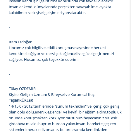
insanın kendi işini geliştirme konusunda çok faydalı olacaktır.
İnsanlar kendi dünyalarında gerçekten savaşabilme, ayakta
kalabilmek ve kişisel gelişimleri yansıtacaktır.
-
İrem Erdoğan
Hocamız çok bilgili ve etkili konuşması sayesinde herkesi
kendisine bağlıyor ve dersi çok eğlenceli ve güzel geçirmemizi
sağlıyor. Hocamıza çok teşekkür ederim.
-
Tülay ÖZDEMİR
Kişisel Gelişim Uzmanı & Bireysel ve Kurumsal Koç
TEŞEKKÜRLER
14/15.07.2012 tarihlerinde "sunum teknikleri" ve içeriği çok geniş
olan dolu dolu,enerjik,eğlenceli ve keyifli bir eğitim aldım.topluluk
önünde konuşmaktan korkuyor musunuz?heyecanınız sizi esir
girdabına mı aldı buyrun burdan yakın.insanı harekete geçiren
sistemleri merak ediyorsanız, bu programda kendinizden