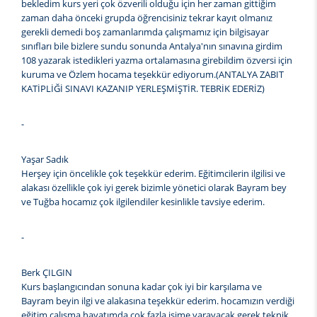
bekledim kurs yeri çok özverili olduğu için her zaman gittiğim
zaman daha önceki grupda öğrencisiniz tekrar kayıt olmanız
gerekli demedi boş zamanlarımda çalışmamız için bilgisayar
sınıfları bile bizlere sundu sonunda Antalya'nın sınavına girdim
108 yazarak istedikleri yazma ortalamasına girebildim özversi için
kuruma ve Özlem hocama teşekkür ediyorum.(ANTALYA ZABIT
KATİPLİĞİ SINAVI KAZANIP YERLEŞMİŞTİR. TEBRİK EDERİZ)
-
Yaşar Sadık
Herşey için öncelikle çok teşekkür ederim. Eğitimcilerin ilgilisi ve
alakası özellikle çok iyi gerek bizimle yönetici olarak Bayram bey
ve Tuğba hocamız çok ilgilendiler kesinlikle tavsiye ederim.
-
Berk ÇILGIN
Kurs başlangıcından sonuna kadar çok iyi bir karşılama ve
Bayram beyin ilgi ve alakasına teşekkür ederim. hocamızın verdiği
eğitim çalışma hayatımda çok fazla işime yarayacak gerek teknik