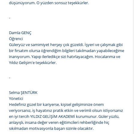
düşünüyorum. O yüzden sonsuz teşekkürler.
-
Damla GENÇ
Öğrenci
Güleryüz ve samimiyet herşey çok güzeldi. İşyeri ve çalışmak gibi
bir fırsatım olursa öğrendiğim bilgileri takılmadan yapabileceğime
inanıyorum. Yapıp ilerledikçe sizi hatırlayacağım. Hocalarıma ve
Yıldız Gelişim'e teşekkürler.
-
Selma ŞENTÜRK
Yönetici
Hedefiniz güzel bir kariyerse, kişisel gelişiminize önem
veriyorsanız, iş hayatınız pratik etkin ve verimli olsun istiyorsanız
en iyi tercih YILDIZ GELİŞİM AKADEMİ kurumunur. Güler yüzlü,
anlayışlı, insana değer veren eğitimcileri rehberliğinde hiç
sıkılmadan motivasyonla başarı sizinle olacaktır.