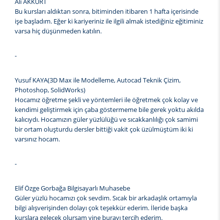
Ali AKKURT
Bu kursları aldıktan sonra, bitiminden itibaren 1 hafta içerisinde
işe başladım. Eğer ki kariyeriniz ile ilgili almak istediğiniz eğitiminiz
varsa hiç düşünmeden katılın.
-
Yusuf KAYA(3D Max ile Modelleme, Autocad Teknik Çizim,
Photoshop, SolidWorks)
Hocamız öğretme şekli ve yöntemleri ile öğretmek çok kolay ve
kendimi geliştirmek için çaba göstermeme bile gerek yoktu akılda
kalıcıydı. Hocamızın güler yüzlülüğü ve sıcakkanlılığı çok samimi
bir ortam oluşturdu dersler bittiği vakit çok üzülmüştüm iki ki
varsınız hocam.
-
Elif Özge Gorbağa Bilgisayarlı Muhasebe
Güler yüzlü hocamızı çok sevdim. Sıcak bir arkadaşlık ortamıyla
bilgi alışverişinden dolayı çok teşekkür ederim. İleride başka
kurslara gelecek olursam yine burayı tercih ederim.