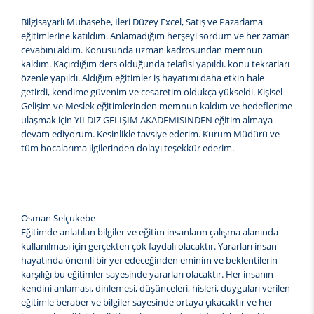
Bilgisayarlı Muhasebe, İleri Düzey Excel, Satış ve Pazarlama
eğitimlerine katıldım. Anlamadığım herşeyi sordum ve her zaman
cevabını aldım. Konusunda uzman kadrosundan memnun
kaldım. Kaçırdığım ders olduğunda telafisi yapıldı. konu tekrarları
özenle yapıldı. Aldığım eğitimler iş hayatımı daha etkin hale
getirdi, kendime güvenim ve cesaretim oldukça yükseldi. Kişisel
Gelişim ve Meslek eğitimlerinden memnun kaldım ve hedeflerime
ulaşmak için YILDIZ GELİŞİM AKADEMİSİNDEN eğitim almaya
devam ediyorum. Kesinlikle tavsiye ederim. Kurum Müdürü ve
tüm hocalarıma ilgilerinden dolayı teşekkür ederim.
-
Osman Selçukebe
Eğitimde anlatılan bilgiler ve eğitim insanların çalışma alanında
kullanılması için gerçekten çok faydalı olacaktır. Yararları insan
hayatında önemli bir yer edeceğinden eminim ve beklentilerin
karşılığı bu eğitimler sayesinde yararları olacaktır. Her insanın
kendini anlaması, dinlemesi, düşünceleri, hisleri, duyguları verilen
eğitimle beraber ve bilgiler sayesinde ortaya çıkacaktır ve her