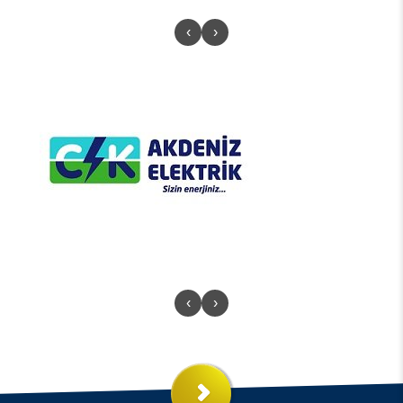
‹
›
‹
›