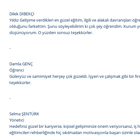
Dilek DİBEKÇİ
Yıldız Gelişime verdikleri en güzel eğitim, ilgili ve alakalı davranışları
olduğunu farkettim. Şunu söyleyebilirim ki çok şey öğrendim. Kurum yönet
düşünüyorum. O yüzden sonsuz teşekkürler.
-
Damla GENÇ
Öğrenci
Güleryüz ve samimiyet herşey çok güzeldi. İşyeri ve çalışmak gibi bir fı
teşekkürler.
-
Selma ŞENTÜRK
Yönetici
Hedefiniz güzel bir kariyerse, kişisel gelişiminize önem veriyorsanız, iş
eğitimcileri rehberliğinde hiç sıkılmadan motivasyonla başarı sizinle ola