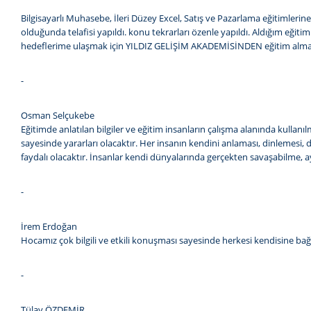
Bilgisayarlı Muhasebe, İleri Düzey Excel, Satış ve Pazarlama eğitim
olduğunda telafisi yapıldı. konu tekrarları özenle yapıldı. Aldığım eği
hedeflerime ulaşmak için YILDIZ GELİŞİM AKADEMİSİNDEN eğitim almay
-
Osman Selçukebe
Eğitimde anlatılan bilgiler ve eğitim insanların çalışma alanında kullanı
sayesinde yararları olacaktır. Her insanın kendini anlaması, dinlemesi, d
faydalı olacaktır. İnsanlar kendi dünyalarında gerçekten savaşabilme, aya
-
İrem Erdoğan
Hocamız çok bilgili ve etkili konuşması sayesinde herkesi kendisine bağ
-
Tülay ÖZDEMİR