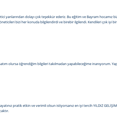
 öğretici yanlarından dolayı çok teşekkür ederiz. Bu eğitim ve Bayram hocamız b
icileri bizi her konuda bilgilendirdi ve birebir ilgilendi. Kendileri çok iyi b
rsatım olursa öğrendiğim bilgileri takılmadan yapabileceğime inanıyorum. Yapıp
 hayatınız pratik etkin ve verimli olsun istiyorsanız en iyi tercih YILDIZ GEL
caktır.