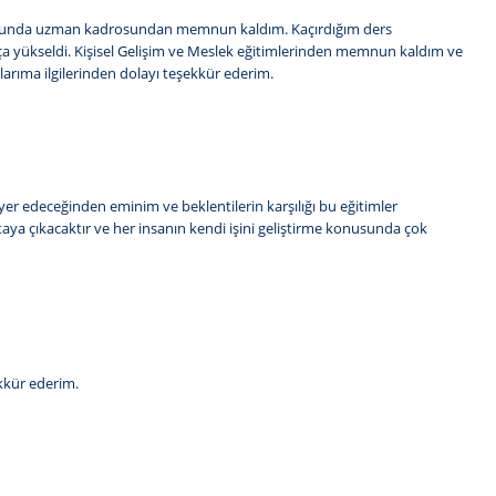
Konusunda uzman kadrosundan memnun kaldım. Kaçırdığım ders
ukça yükseldi. Kişisel Gelişim ve Meslek eğitimlerinden memnun kaldım ve
ıma ilgilerinden dolayı teşekkür ederim.
r yer edeceğinden eminim ve beklentilerin karşılığı bu eğitimler
rtaya çıkacaktır ve her insanın kendi işini geliştirme konusunda çok
ekkür ederim.