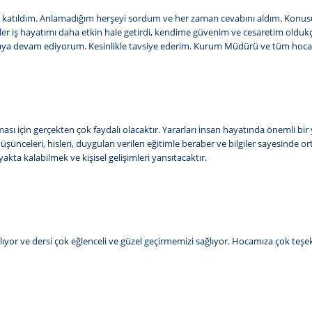
lerine katıldım. Anlamadığım herşeyi sordum ve her zaman cevabını aldım. 
timler iş hayatımı daha etkin hale getirdi, kendime güvenim ve cesaretim old
a devam ediyorum. Kesinlikle tavsiye ederim. Kurum Müdürü ve tüm hocalar
lması için gerçekten çok faydalı olacaktır. Yararları insan hayatında önemli bi
üşünceleri, hisleri, duyguları verilen eğitimle beraber ve bilgiler sayesinde o
kta kalabilmek ve kişisel gelişimleri yansıtacaktır.
lıyor ve dersi çok eğlenceli ve güzel geçirmemizi sağlıyor. Hocamıza çok teş