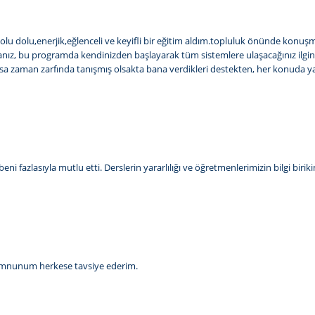
 dolu dolu,enerjik,eğlenceli ve keyifli bir eğitim aldım.topluluk önünde kon
ız, bu programda kendinizden başlayarak tüm sistemlere ulaşacağınız ilginç v
aman zarfında tanışmış olsakta bana verdikleri destekten, her konuda yardım
i fazlasıyla mutlu etti. Derslerin yararlılığı ve öğretmenlerimizin bilgi biri
memnunum herkese tavsiye ederim.