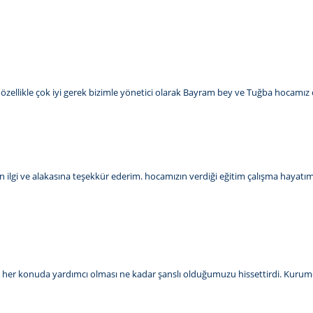
sı özellikle çok iyi gerek bizimle yönetici olarak Bayram bey ve Tuğba hocamız ç
 ilgi ve alakasına teşekkür ederim. hocamızın verdiği eğitim çalışma hayatım
kalı her konuda yardımcı olması ne kadar şanslı olduğumuzu hissettirdi. Kurum