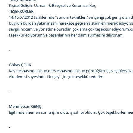
Kişisel Gelişim Uzmanı & Bireysel ve Kurumsal Koç
TEŞEKKÜRLER
14/15.07.2012 tarihlerinde "sunum teknikleri" ve içeriği çok geniş olan
buyrun burdan yakın.insanı harekete geçiren sistemleri merak ediyorsan
sevgili hocam ve yönetime buradan çok ama çok teşekkür ediyorum.kısa z
teşekkür ediyorum ve başarılarının her daim sürmesini diliyorum.
-
Gökay ÇELİK
Kayıt esnasında olsun ders esnasında olsun gördüğüm ilgi ve güleryüz ben
Akademisi sayesinde. Herşey için çok teşekkür ederim.
-
Mehmetcan GENÇ
Eğitimden hemen sonra işim oldu, iş sahibi oldum. Çok teşekkürler 
-