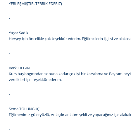
YERLEŞMİŞTİR. TEBRİK EDERİZ)
-
Yaşar Sadık
Herşey için öncelikle çok teşekkür ederim. Eğitimcilerin ilgilisi ve alaka
-
Berk ÇILGIN
Kurs başlangıcından sonuna kadar çok iyi bir karşılama ve Bayram beyin
verdikleri için teşekkür ederim.
-
Sema TOLUNGÜÇ
Eğitmenimiz güleryüzlü, Anlaşılır anlatım şekli ve yapacağınız işle ala
-