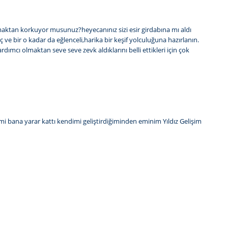
uşmaktan korkuyor musunuz?heyecanınız sizi esir girdabına mı aldı
e bir o kadar da eğlenceli,harika bir keşif yolculuğuna hazırlanın.
cı olmaktan seve seve zevk aldıklarını belli ettikleri için çok
kimi bana yarar kattı kendimi geliştirdiğiminden eminim Yıldız Gelişim