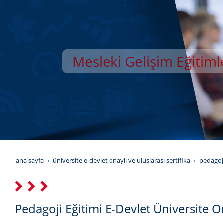
Mesleki Gelişim Eğitiml
YILDIZ GELİŞİM AKAD
ana sayfa
üniversite e-devlet onaylı ve uluslarası sertifika
pedagoji
Pedagoji Eğitimi E-Devlet Üniversite On