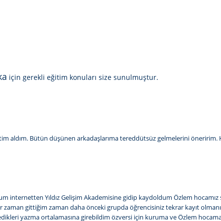
ka
için gerekli eğitim konuları size sunulmuştur.
ğitim aldım. Bütün düşünen arkadaşlarıma tereddütsüz gelmelerini öneririm. Ho
dum internetten Yıldız Gelişim Akademisine gidip kaydoldum Özlem hocamız 
er zaman gittiğim zaman daha önceki grupda öğrencisiniz tekrar kayıt olmanız
istedikleri yazma ortalamasına girebildim özversi için kuruma ve Özlem ho