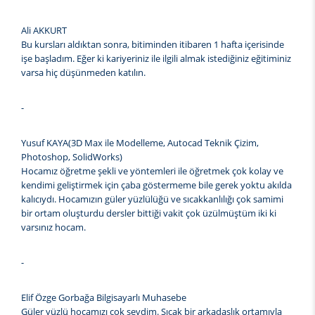
Ali AKKURT
Bu kursları aldıktan sonra, bitiminden itibaren 1 hafta içerisinde
işe başladım. Eğer ki kariyeriniz ile ilgili almak istediğiniz eğitiminiz
varsa hiç düşünmeden katılın.
-
Yusuf KAYA(3D Max ile Modelleme, Autocad Teknik Çizim,
Photoshop, SolidWorks)
Hocamız öğretme şekli ve yöntemleri ile öğretmek çok kolay ve
kendimi geliştirmek için çaba göstermeme bile gerek yoktu akılda
kalıcıydı. Hocamızın güler yüzlülüğü ve sıcakkanlılığı çok samimi
bir ortam oluşturdu dersler bittiği vakit çok üzülmüştüm iki ki
varsınız hocam.
-
Elif Özge Gorbağa Bilgisayarlı Muhasebe
Güler yüzlü hocamızı çok sevdim. Sıcak bir arkadaşlık ortamıyla