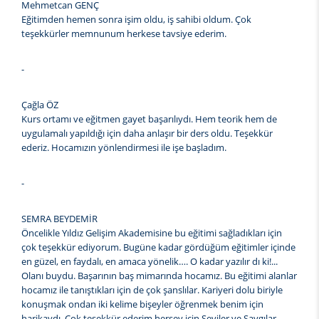
Mehmetcan GENÇ
Eğitimden hemen sonra işim oldu, iş sahibi oldum. Çok
teşekkürler memnunum herkese tavsiye ederim.
-
Çağla ÖZ
Kurs ortamı ve eğitmen gayet başarılıydı. Hem teorik hem de
uygulamalı yapıldığı için daha anlaşır bir ders oldu. Teşekkür
ederiz. Hocamızın yönlendirmesi ile işe başladım.
-
SEMRA BEYDEMİR
Öncelikle Yıldız Gelişim Akademisine bu eğitimi sağladıkları için
çok teşekkür ediyorum. Bugüne kadar gördüğüm eğitimler içinde
en güzel, en faydalı, en amaca yönelik…. O kadar yazılır dı ki!...
Olanı buydu. Başarının baş mimarında hocamız. Bu eğitimi alanlar
hocamız ile tanıştıkları için de çok şanslılar. Kariyeri dolu biriyle
konuşmak ondan iki kelime bişeyler öğrenmek benim için
harikaydı. Çok teşekkür ederim herşey için Seviler ve Saygılar.