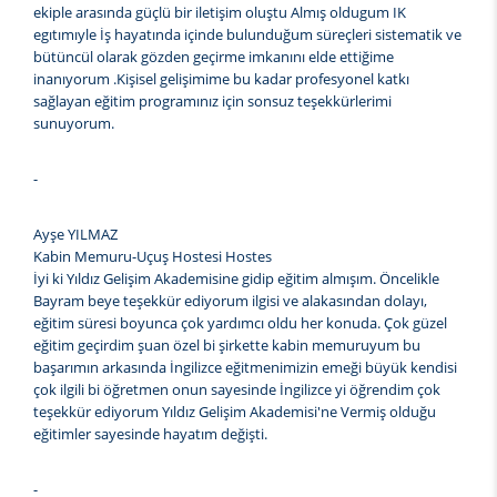
ekiple arasında güçlü bir iletişim oluştu Almış oldugum IK
egıtımıyle İş hayatında içinde bulunduğum süreçleri sistematik ve
bütüncül olarak gözden geçirme imkanını elde ettiğime
inanıyorum .Kişisel gelişimime bu kadar profesyonel katkı
sağlayan eğitim programınız için sonsuz teşekkürlerimi
sunuyorum.
-
Ayşe YILMAZ
Kabin Memuru-Uçuş Hostesi Hostes
İyi ki Yıldız Gelişim Akademisine gidip eğitim almışım. Öncelikle
Bayram beye teşekkür ediyorum ilgisi ve alakasından dolayı,
eğitim süresi boyunca çok yardımcı oldu her konuda. Çok güzel
eğitim geçirdim şuan özel bi şirkette kabin memuruyum bu
başarımın arkasında İngilizce eğitmenimizin emeği büyük kendisi
çok ilgili bi öğretmen onun sayesinde İngilizce yi öğrendim çok
teşekkür ediyorum Yıldız Gelişim Akademisi'ne Vermiş olduğu
eğitimler sayesinde hayatım değişti.
-