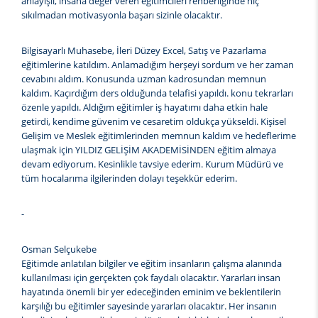
anlayışlı, insana değer veren eğitimcileri rehberliğinde hiç
sıkılmadan motivasyonla başarı sizinle olacaktır.
Bilgisayarlı Muhasebe, İleri Düzey Excel, Satış ve Pazarlama
eğitimlerine katıldım. Anlamadığım herşeyi sordum ve her zaman
cevabını aldım. Konusunda uzman kadrosundan memnun
kaldım. Kaçırdığım ders olduğunda telafisi yapıldı. konu tekrarları
özenle yapıldı. Aldığım eğitimler iş hayatımı daha etkin hale
getirdi, kendime güvenim ve cesaretim oldukça yükseldi. Kişisel
Gelişim ve Meslek eğitimlerinden memnun kaldım ve hedeflerime
ulaşmak için YILDIZ GELİŞİM AKADEMİSİNDEN eğitim almaya
devam ediyorum. Kesinlikle tavsiye ederim. Kurum Müdürü ve
tüm hocalarıma ilgilerinden dolayı teşekkür ederim.
-
Osman Selçukebe
Eğitimde anlatılan bilgiler ve eğitim insanların çalışma alanında
kullanılması için gerçekten çok faydalı olacaktır. Yararları insan
hayatında önemli bir yer edeceğinden eminim ve beklentilerin
karşılığı bu eğitimler sayesinde yararları olacaktır. Her insanın