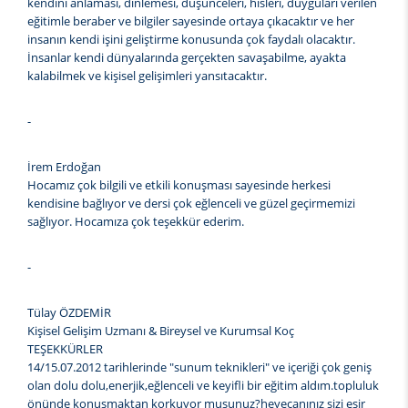
kendini anlaması, dinlemesi, düşünceleri, hisleri, duyguları verilen
eğitimle beraber ve bilgiler sayesinde ortaya çıkacaktır ve her
insanın kendi işini geliştirme konusunda çok faydalı olacaktır.
İnsanlar kendi dünyalarında gerçekten savaşabilme, ayakta
kalabilmek ve kişisel gelişimleri yansıtacaktır.
-
İrem Erdoğan
Hocamız çok bilgili ve etkili konuşması sayesinde herkesi
kendisine bağlıyor ve dersi çok eğlenceli ve güzel geçirmemizi
sağlıyor. Hocamıza çok teşekkür ederim.
-
Tülay ÖZDEMİR
Kişisel Gelişim Uzmanı & Bireysel ve Kurumsal Koç
TEŞEKKÜRLER
14/15.07.2012 tarihlerinde "sunum teknikleri" ve içeriği çok geniş
olan dolu dolu,enerjik,eğlenceli ve keyifli bir eğitim aldım.topluluk
önünde konuşmaktan korkuyor musunuz?heyecanınız sizi esir