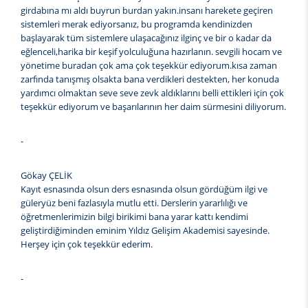
girdabına mı aldı buyrun burdan yakın.insanı harekete geçiren
sistemleri merak ediyorsanız, bu programda kendinizden
başlayarak tüm sistemlere ulaşacağınız ilginç ve bir o kadar da
eğlenceli,harika bir keşif yolculuğuna hazırlanın. sevgili hocam ve
yönetime buradan çok ama çok teşekkür ediyorum.kısa zaman
zarfında tanışmış olsakta bana verdikleri destekten, her konuda
yardımcı olmaktan seve seve zevk aldıklarını belli ettikleri için çok
teşekkür ediyorum ve başarılarının her daim sürmesini diliyorum.
-
Gökay ÇELİK
Kayıt esnasında olsun ders esnasında olsun gördüğüm ilgi ve
güleryüz beni fazlasıyla mutlu etti. Derslerin yararlılığı ve
öğretmenlerimizin bilgi birikimi bana yarar kattı kendimi
geliştirdiğiminden eminim Yıldız Gelişim Akademisi sayesinde.
Herşey için çok teşekkür ederim.
-