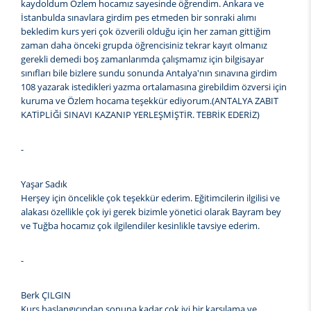
kaydoldum Özlem hocamız sayesinde öğrendim. Ankara ve
İstanbulda sınavlara girdim pes etmeden bir sonraki alımı
bekledim kurs yeri çok özverili olduğu için her zaman gittiğim
zaman daha önceki grupda öğrencisiniz tekrar kayıt olmanız
gerekli demedi boş zamanlarımda çalışmamız için bilgisayar
sınıfları bile bizlere sundu sonunda Antalya'nın sınavına girdim
108 yazarak istedikleri yazma ortalamasına girebildim özversi için
kuruma ve Özlem hocama teşekkür ediyorum.(ANTALYA ZABIT
KATİPLİĞİ SINAVI KAZANIP YERLEŞMİŞTİR. TEBRİK EDERİZ)
-
Yaşar Sadık
Herşey için öncelikle çok teşekkür ederim. Eğitimcilerin ilgilisi ve
alakası özellikle çok iyi gerek bizimle yönetici olarak Bayram bey
ve Tuğba hocamız çok ilgilendiler kesinlikle tavsiye ederim.
-
Berk ÇILGIN
Kurs başlangıcından sonuna kadar çok iyi bir karşılama ve