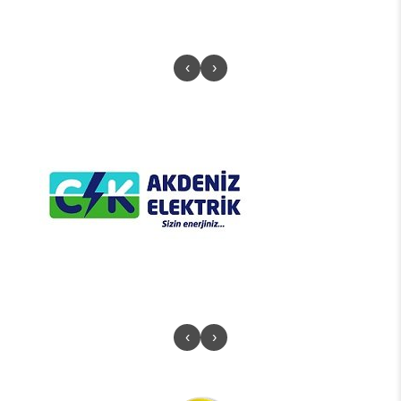
‹
›
‹
›