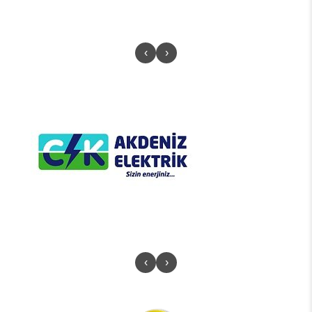
‹
›
‹
›