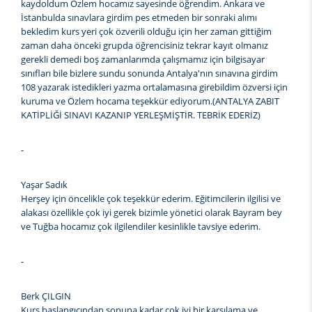
kaydoldum Özlem hocamız sayesinde öğrendim. Ankara ve
İstanbulda sınavlara girdim pes etmeden bir sonraki alımı
bekledim kurs yeri çok özverili olduğu için her zaman gittiğim
zaman daha önceki grupda öğrencisiniz tekrar kayıt olmanız
gerekli demedi boş zamanlarımda çalışmamız için bilgisayar
sınıfları bile bizlere sundu sonunda Antalya'nın sınavına girdim
108 yazarak istedikleri yazma ortalamasına girebildim özversi için
kuruma ve Özlem hocama teşekkür ediyorum.(ANTALYA ZABIT
KATİPLİĞİ SINAVI KAZANIP YERLEŞMİŞTİR. TEBRİK EDERİZ)
-
Yaşar Sadık
Herşey için öncelikle çok teşekkür ederim. Eğitimcilerin ilgilisi ve
alakası özellikle çok iyi gerek bizimle yönetici olarak Bayram bey
ve Tuğba hocamız çok ilgilendiler kesinlikle tavsiye ederim.
-
Berk ÇILGIN
Kurs başlangıcından sonuna kadar çok iyi bir karşılama ve