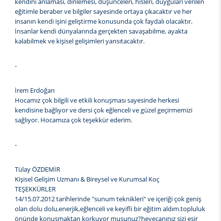
kendini anlaması, dinlemesi, düşünceleri, hisleri, duyguları verilen
eğitimle beraber ve bilgiler sayesinde ortaya çıkacaktır ve her
insanın kendi işini geliştirme konusunda çok faydalı olacaktır.
İnsanlar kendi dünyalarında gerçekten savaşabilme, ayakta
kalabilmek ve kişisel gelişimleri yansıtacaktır.
-
İrem Erdoğan
Hocamız çok bilgili ve etkili konuşması sayesinde herkesi
kendisine bağlıyor ve dersi çok eğlenceli ve güzel geçirmemizi
sağlıyor. Hocamıza çok teşekkür ederim.
-
Tülay ÖZDEMİR
Kişisel Gelişim Uzmanı & Bireysel ve Kurumsal Koç
TEŞEKKÜRLER
14/15.07.2012 tarihlerinde "sunum teknikleri" ve içeriği çok geniş
olan dolu dolu,enerjik,eğlenceli ve keyifli bir eğitim aldım.topluluk
önünde konuşmaktan korkuyor musunuz?heyecanınız sizi esir