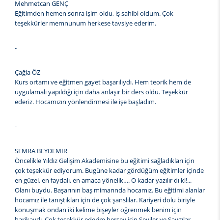
Mehmetcan GENÇ
Eğitimden hemen sonra işim oldu, iş sahibi oldum. Çok
teşekkürler memnunum herkese tavsiye ederim.
-
Çağla ÖZ
Kurs ortamı ve eğitmen gayet başarılıydı. Hem teorik hem de
uygulamalı yapıldığı için daha anlaşır bir ders oldu. Teşekkür
ederiz. Hocamızın yönlendirmesi ile işe başladım.
-
SEMRA BEYDEMİR
Öncelikle Yıldız Gelişim Akademisine bu eğitimi sağladıkları için
çok teşekkür ediyorum. Bugüne kadar gördüğüm eğitimler içinde
en güzel, en faydalı, en amaca yönelik…. O kadar yazılır dı ki!...
Olanı buydu. Başarının baş mimarında hocamız. Bu eğitimi alanlar
hocamız ile tanıştıkları için de çok şanslılar. Kariyeri dolu biriyle
konuşmak ondan iki kelime bişeyler öğrenmek benim için
harikaydı. Çok teşekkür ederim herşey için Seviler ve Saygılar.