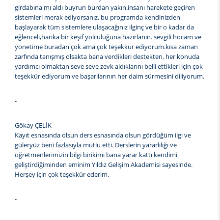
girdabına mı aldı buyrun burdan yakın.insanı harekete geçiren
sistemleri merak ediyorsanız, bu programda kendinizden
başlayarak tüm sistemlere ulaşacağınız ilginç ve bir o kadar da
eğlenceli,harika bir keşif yolculuğuna hazırlanın. sevgili hocam ve
yönetime buradan çok ama çok teşekkür ediyorum.kısa zaman
zarfında tanışmış olsakta bana verdikleri destekten, her konuda
yardımcı olmaktan seve seve zevk aldıklarını belli ettikleri için çok
teşekkür ediyorum ve başarılarının her daim sürmesini diliyorum.
-
Gökay ÇELİK
Kayıt esnasında olsun ders esnasında olsun gördüğüm ilgi ve
güleryüz beni fazlasıyla mutlu etti. Derslerin yararlılığı ve
öğretmenlerimizin bilgi birikimi bana yarar kattı kendimi
geliştirdiğiminden eminim Yıldız Gelişim Akademisi sayesinde.
Herşey için çok teşekkür ederim.
-