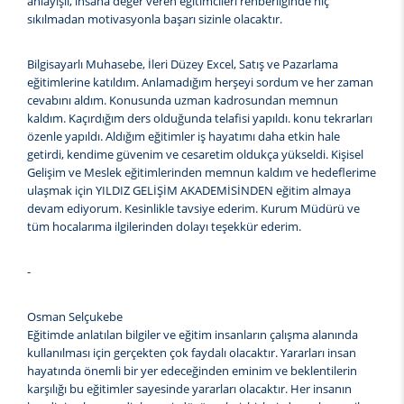
anlayışlı, insana değer veren eğitimcileri rehberliğinde hiç
sıkılmadan motivasyonla başarı sizinle olacaktır.
Bilgisayarlı Muhasebe, İleri Düzey Excel, Satış ve Pazarlama
eğitimlerine katıldım. Anlamadığım herşeyi sordum ve her zaman
cevabını aldım. Konusunda uzman kadrosundan memnun
kaldım. Kaçırdığım ders olduğunda telafisi yapıldı. konu tekrarları
özenle yapıldı. Aldığım eğitimler iş hayatımı daha etkin hale
getirdi, kendime güvenim ve cesaretim oldukça yükseldi. Kişisel
Gelişim ve Meslek eğitimlerinden memnun kaldım ve hedeflerime
ulaşmak için YILDIZ GELİŞİM AKADEMİSİNDEN eğitim almaya
devam ediyorum. Kesinlikle tavsiye ederim. Kurum Müdürü ve
tüm hocalarıma ilgilerinden dolayı teşekkür ederim.
-
Osman Selçukebe
Eğitimde anlatılan bilgiler ve eğitim insanların çalışma alanında
kullanılması için gerçekten çok faydalı olacaktır. Yararları insan
hayatında önemli bir yer edeceğinden eminim ve beklentilerin
karşılığı bu eğitimler sayesinde yararları olacaktır. Her insanın