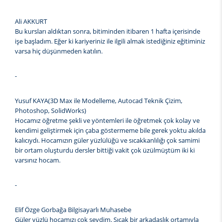
Ali AKKURT
Bu kursları aldıktan sonra, bitiminden itibaren 1 hafta içerisinde
işe başladım. Eğer ki kariyeriniz ile ilgili almak istediğiniz eğitiminiz
varsa hiç düşünmeden katılın.
-
Yusuf KAYA(3D Max ile Modelleme, Autocad Teknik Çizim,
Photoshop, SolidWorks)
Hocamız öğretme şekli ve yöntemleri ile öğretmek çok kolay ve
kendimi geliştirmek için çaba göstermeme bile gerek yoktu akılda
kalıcıydı. Hocamızın güler yüzlülüğü ve sıcakkanlılığı çok samimi
bir ortam oluşturdu dersler bittiği vakit çok üzülmüştüm iki ki
varsınız hocam.
-
Elif Özge Gorbağa Bilgisayarlı Muhasebe
Güler yüzlü hocamızı çok sevdim. Sıcak bir arkadaşlık ortamıyla