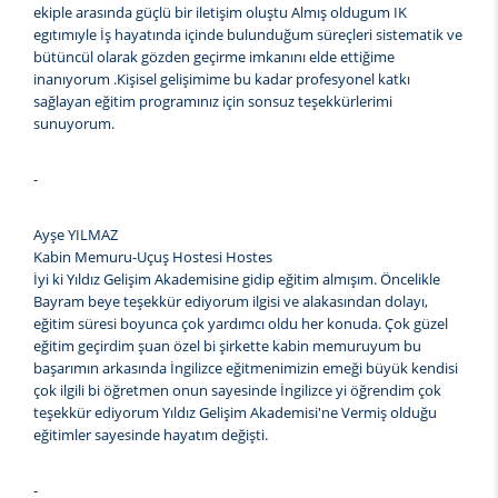
ekiple arasında güçlü bir iletişim oluştu Almış oldugum IK
egıtımıyle İş hayatında içinde bulunduğum süreçleri sistematik ve
bütüncül olarak gözden geçirme imkanını elde ettiğime
inanıyorum .Kişisel gelişimime bu kadar profesyonel katkı
sağlayan eğitim programınız için sonsuz teşekkürlerimi
sunuyorum.
-
Ayşe YILMAZ
Kabin Memuru-Uçuş Hostesi Hostes
İyi ki Yıldız Gelişim Akademisine gidip eğitim almışım. Öncelikle
Bayram beye teşekkür ediyorum ilgisi ve alakasından dolayı,
eğitim süresi boyunca çok yardımcı oldu her konuda. Çok güzel
eğitim geçirdim şuan özel bi şirkette kabin memuruyum bu
başarımın arkasında İngilizce eğitmenimizin emeği büyük kendisi
çok ilgili bi öğretmen onun sayesinde İngilizce yi öğrendim çok
teşekkür ediyorum Yıldız Gelişim Akademisi'ne Vermiş olduğu
eğitimler sayesinde hayatım değişti.
-