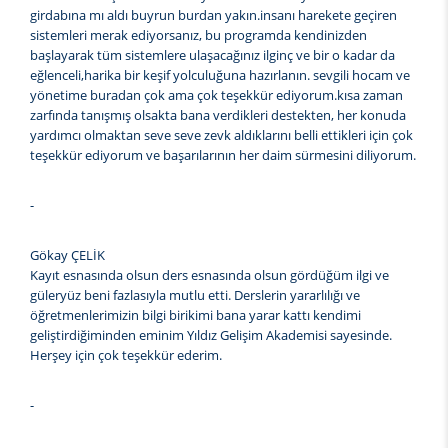
girdabına mı aldı buyrun burdan yakın.insanı harekete geçiren
sistemleri merak ediyorsanız, bu programda kendinizden
başlayarak tüm sistemlere ulaşacağınız ilginç ve bir o kadar da
eğlenceli,harika bir keşif yolculuğuna hazırlanın. sevgili hocam ve
yönetime buradan çok ama çok teşekkür ediyorum.kısa zaman
zarfında tanışmış olsakta bana verdikleri destekten, her konuda
yardımcı olmaktan seve seve zevk aldıklarını belli ettikleri için çok
teşekkür ediyorum ve başarılarının her daim sürmesini diliyorum.
-
Gökay ÇELİK
Kayıt esnasında olsun ders esnasında olsun gördüğüm ilgi ve
güleryüz beni fazlasıyla mutlu etti. Derslerin yararlılığı ve
öğretmenlerimizin bilgi birikimi bana yarar kattı kendimi
geliştirdiğiminden eminim Yıldız Gelişim Akademisi sayesinde.
Herşey için çok teşekkür ederim.
-