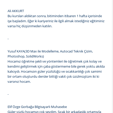
Ali AKKURT
Bu kursları aldıktan sonra, bitiminden itibaren 1 hafta içerisinde
işe başladım. Eğer ki kariyeriniz ile ilgili almak istediğiniz eğitiminiz
varsa hiç düşünmeden katılın.
-
Yusuf KAYA(3D Max ile Modelleme, Autocad Teknik Çizim,
Photoshop, SolidWorks)
Hocamız öğretme şekli ve yöntemleri ile öğretmek çok kolay ve
kendimi geliştirmek için çaba göstermeme bile gerek yoktu akılda
kalıcıydı. Hocamızın güler yüzlülüğü ve sıcakkanlılığı çok samimi
bir ortam oluşturdu dersler bittiği vakit çok üzülmüştüm iki ki
varsınız hocam.
-
Elif Özge Gorbağa Bilgisayarlı Muhasebe
Güler yüzlü hocamızı çok sevdim. Sıcak bir arkadaşlık ortamıyla