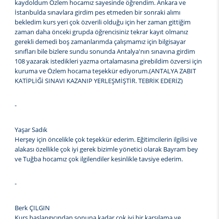
kaydoldum Özlem hocamız sayesinde öğrendim. Ankara ve
İstanbulda sınavlara girdim pes etmeden bir sonraki alımı
bekledim kurs yeri çok özverili olduğu için her zaman gittiğim
zaman daha önceki grupda öğrencisiniz tekrar kayıt olmanız
gerekli demedi boş zamanlarımda çalışmamız için bilgisayar
sınıfları bile bizlere sundu sonunda Antalya'nın sınavına girdim
108 yazarak istedikleri yazma ortalamasına girebildim özversi için
kuruma ve Özlem hocama teşekkür ediyorum.(ANTALYA ZABIT
KATİPLİĞİ SINAVI KAZANIP YERLEŞMİŞTİR. TEBRİK EDERİZ)
-
Yaşar Sadık
Herşey için öncelikle çok teşekkür ederim. Eğitimcilerin ilgilisi ve
alakası özellikle çok iyi gerek bizimle yönetici olarak Bayram bey
ve Tuğba hocamız çok ilgilendiler kesinlikle tavsiye ederim.
-
Berk ÇILGIN
Kurs başlangıcından sonuna kadar çok iyi bir karşılama ve