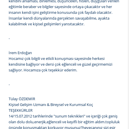
kendini anlaması, dinlemesi, düşünceleri, hisleri, duyguları verilen
eğitimle beraber ve bilgiler sayesinde ortaya çıkacaktır ve her
insanın kendi işini geliştirme konusunda çok faydalı olacaktır.
İnsanlar kendi dünyalarında gerçekten savaşabilme, ayakta
kalabilmek ve kişisel gelişimleri yansıtacaktır.
-
İrem Erdoğan
Hocamız çok bilgili ve etkili konuşması sayesinde herkesi
kendisine bağlıyor ve dersi çok eğlenceli ve güzel geçirmemizi
sağlıyor. Hocamıza çok teşekkür ederim.
-
Tülay ÖZDEMİR
Kişisel Gelişim Uzmanı & Bireysel ve Kurumsal Koç
TEŞEKKÜRLER
14/15.07.2012 tarihlerinde "sunum teknikleri" ve içeriği çok geniş
olan dolu dolu,enerjik,eğlenceli ve keyifli bir eğitim aldım.topluluk
önünde konuşmaktan korkuyor musunuz?heyecanınız sizi esir