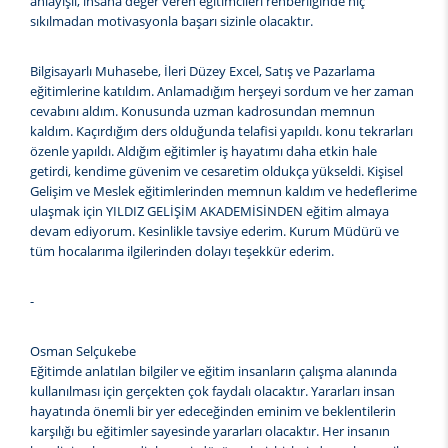
anlayışlı, insana değer veren eğitimcileri rehberliğinde hiç
sıkılmadan motivasyonla başarı sizinle olacaktır.
Bilgisayarlı Muhasebe, İleri Düzey Excel, Satış ve Pazarlama
eğitimlerine katıldım. Anlamadığım herşeyi sordum ve her zaman
cevabını aldım. Konusunda uzman kadrosundan memnun
kaldım. Kaçırdığım ders olduğunda telafisi yapıldı. konu tekrarları
özenle yapıldı. Aldığım eğitimler iş hayatımı daha etkin hale
getirdi, kendime güvenim ve cesaretim oldukça yükseldi. Kişisel
Gelişim ve Meslek eğitimlerinden memnun kaldım ve hedeflerime
ulaşmak için YILDIZ GELİŞİM AKADEMİSİNDEN eğitim almaya
devam ediyorum. Kesinlikle tavsiye ederim. Kurum Müdürü ve
tüm hocalarıma ilgilerinden dolayı teşekkür ederim.
-
Osman Selçukebe
Eğitimde anlatılan bilgiler ve eğitim insanların çalışma alanında
kullanılması için gerçekten çok faydalı olacaktır. Yararları insan
hayatında önemli bir yer edeceğinden eminim ve beklentilerin
karşılığı bu eğitimler sayesinde yararları olacaktır. Her insanın