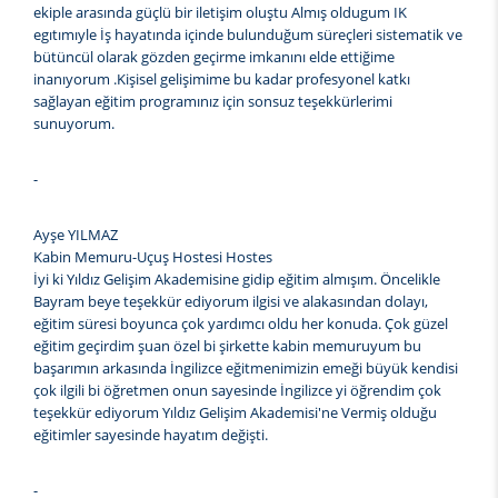
ekiple arasında güçlü bir iletişim oluştu Almış oldugum IK
egıtımıyle İş hayatında içinde bulunduğum süreçleri sistematik ve
bütüncül olarak gözden geçirme imkanını elde ettiğime
inanıyorum .Kişisel gelişimime bu kadar profesyonel katkı
sağlayan eğitim programınız için sonsuz teşekkürlerimi
sunuyorum.
-
Ayşe YILMAZ
Kabin Memuru-Uçuş Hostesi Hostes
İyi ki Yıldız Gelişim Akademisine gidip eğitim almışım. Öncelikle
Bayram beye teşekkür ediyorum ilgisi ve alakasından dolayı,
eğitim süresi boyunca çok yardımcı oldu her konuda. Çok güzel
eğitim geçirdim şuan özel bi şirkette kabin memuruyum bu
başarımın arkasında İngilizce eğitmenimizin emeği büyük kendisi
çok ilgili bi öğretmen onun sayesinde İngilizce yi öğrendim çok
teşekkür ediyorum Yıldız Gelişim Akademisi'ne Vermiş olduğu
eğitimler sayesinde hayatım değişti.
-