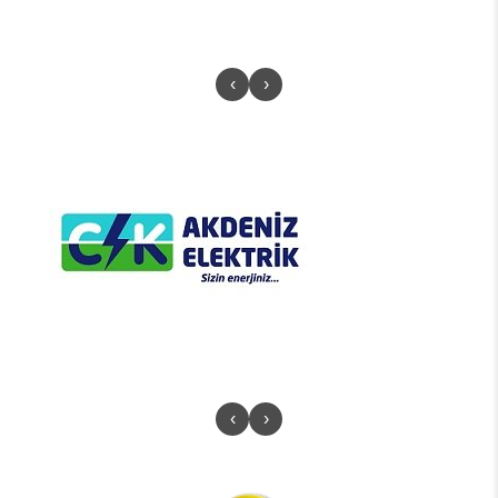
‹
›
‹
›