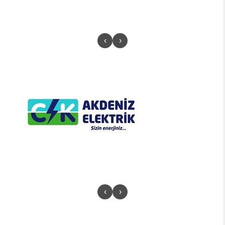
‹
›
‹
›