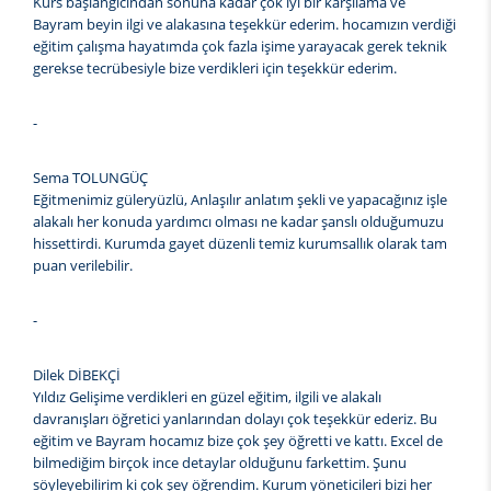
Kurs başlangıcından sonuna kadar çok iyi bir karşılama ve
Bayram beyin ilgi ve alakasına teşekkür ederim. hocamızın verdiği
eğitim çalışma hayatımda çok fazla işime yarayacak gerek teknik
gerekse tecrübesiyle bize verdikleri için teşekkür ederim.
-
Sema TOLUNGÜÇ
Eğitmenimiz güleryüzlü, Anlaşılır anlatım şekli ve yapacağınız işle
alakalı her konuda yardımcı olması ne kadar şanslı olduğumuzu
hissettirdi. Kurumda gayet düzenli temiz kurumsallık olarak tam
puan verilebilir.
-
Dilek DİBEKÇİ
Yıldız Gelişime verdikleri en güzel eğitim, ilgili ve alakalı
davranışları öğretici yanlarından dolayı çok teşekkür ederiz. Bu
eğitim ve Bayram hocamız bize çok şey öğretti ve kattı. Excel de
bilmediğim birçok ince detaylar olduğunu farkettim. Şunu
söyleyebilirim ki çok şey öğrendim. Kurum yöneticileri bizi her