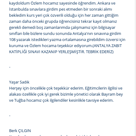
kaydoldum Özlem hocamız sayesinde öğrendim. Ankara ve
İstanbulda sınavlara girdim pes etmeden bir sonraki alımı
bekledim kurs yeri çok özverili olduğu için her zaman gittiğim
zaman daha önceki grupda öğrencisiniz tekrar kayıt olmanız
gerekli demedi boş zamanlarımda çalışmamız için bilgisayar
sınıfları bile bizlere sundu sonunda Antalya'nın sınavına girdim
108 yazarak istedikleri yazma ortalamasına girebildim özversi için
kuruma ve Özlem hocama teşekkür ediyorum.(ANTALYA ZABIT
KATİPLİĞİ SINAVI KAZANIP YERLEŞMİŞTİR. TEBRİK EDERİZ)
-
Yaşar Sadık
Herşey için öncelikle çok teşekkür ederim. Eğitimcilerin ilgilisi ve
alakası özellikle çok iyi gerek bizimle yönetici olarak Bayram bey
ve Tuğba hocamız çok ilgilendiler kesinlikle tavsiye ederim.
-
Berk ÇILGIN