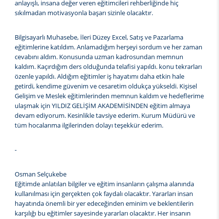
anlayışlı, insana değer veren eğitimcileri rehberliğinde hiç
sıkılmadan motivasyonla başarı sizinle olacaktır.
Bilgisayarlı Muhasebe, İleri Düzey Excel, Satış ve Pazarlama
eğitimlerine katıldım. Anlamadığım herşeyi sordum ve her zaman
cevabını aldım. Konusunda uzman kadrosundan memnun
kaldım. Kaçırdığım ders olduğunda telafisi yapıldı. konu tekrarları
özenle yapıldı. Aldığım eğitimler iş hayatımı daha etkin hale
getirdi, kendime güvenim ve cesaretim oldukça yükseldi. Kişisel
Gelişim ve Meslek eğitimlerinden memnun kaldım ve hedeflerime
ulaşmak için YILDIZ GELİŞİM AKADEMİSİNDEN eğitim almaya
devam ediyorum. Kesinlikle tavsiye ederim. Kurum Müdürü ve
tüm hocalarıma ilgilerinden dolayı teşekkür ederim.
-
Osman Selçukebe
Eğitimde anlatılan bilgiler ve eğitim insanların çalışma alanında
kullanılması için gerçekten çok faydalı olacaktır. Yararları insan
hayatında önemli bir yer edeceğinden eminim ve beklentilerin
karşılığı bu eğitimler sayesinde yararları olacaktır. Her insanın