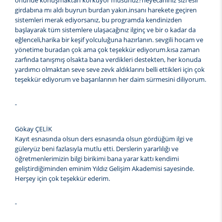
önünde konuşmaktan korkuyor musunuz?heyecanınız sizi esir
girdabına mı aldı buyrun burdan yakın.insanı harekete geçiren
sistemleri merak ediyorsanız, bu programda kendinizden
başlayarak tüm sistemlere ulaşacağınız ilginç ve bir o kadar da
eğlenceli,harika bir keşif yolculuğuna hazırlanın. sevgili hocam ve
yönetime buradan çok ama çok teşekkür ediyorum.kısa zaman
zarfında tanışmış olsakta bana verdikleri destekten, her konuda
yardımcı olmaktan seve seve zevk aldıklarını belli ettikleri için çok
teşekkür ediyorum ve başarılarının her daim sürmesini diliyorum.
-
Gökay ÇELİK
Kayıt esnasında olsun ders esnasında olsun gördüğüm ilgi ve
güleryüz beni fazlasıyla mutlu etti. Derslerin yararlılığı ve
öğretmenlerimizin bilgi birikimi bana yarar kattı kendimi
geliştirdiğiminden eminim Yıldız Gelişim Akademisi sayesinde.
Herşey için çok teşekkür ederim.
-