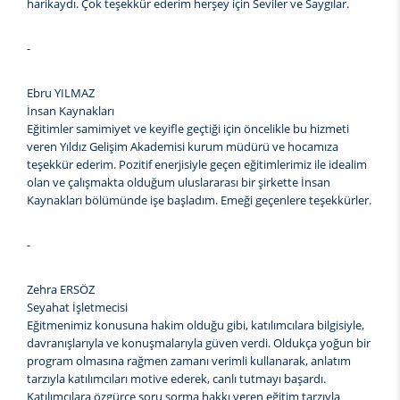
harikaydı. Çok teşekkür ederim herşey için Seviler ve Saygılar.
-
Ebru YILMAZ
İnsan Kaynakları
Eğitimler samimiyet ve keyifle geçtiği için öncelikle bu hizmeti
veren Yıldız Gelişim Akademisi kurum müdürü ve hocamıza
teşekkür ederim. Pozitif enerjisiyle geçen eğitimlerimiz ile idealim
olan ve çalışmakta olduğum uluslararası bir şirkette İnsan
Kaynakları bölümünde işe başladım. Emeği geçenlere teşekkürler.
-
Zehra ERSÖZ
Seyahat İşletmecisi
Eğitmenimiz konusuna hakim olduğu gibi, katılımcılara bilgisiyle,
davranışlarıyla ve konuşmalarıyla güven verdi. Oldukça yoğun bir
program olmasına rağmen zamanı verimli kullanarak, anlatım
tarzıyla katılımcıları motive ederek, canlı tutmayı başardı.
Katılımcılara özgürce soru sorma hakkı veren eğitim tarzıyla