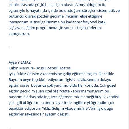
ekiple arasında güçlü bir iletişim oluştu Almış oldugum IK
egıtımıyle İş hayatında içinde bulunduğum süreçleri sistematik ve
bütüncül olarak gözden geçirme imkanını elde ettiğime
inanıyorum .Kişisel gelişimime bu kadar profesyonel katkı
sağlayan eğitim programınız için sonsuz teşekkürlerimi
sunuyorum.
-
Ayşe YILMAZ
Kabin Memuru-Uçuş Hostesi Hostes
İyi ki Yıldız Gelişim Akademisine gidip eğitim almışım. Öncelikle
Bayram beye teşekkür ediyorum ilgisi ve alakasından dolayı,
eğitim süresi boyunca çok yardımcı oldu her konuda. Çok güzel
eğitim geçirdim şuan özel bi şirkette kabin memuruyum bu
başarımın arkasında İngilizce eğitmenimizin emeği büyük kendisi
çok ilgili bi öğretmen onun sayesinde İngilizce yi öğrendim çok
teşekkür ediyorum Yıldız Gelişim Akademisi'ne Vermiş olduğu
eğitimler sayesinde hayatım değişti.
-