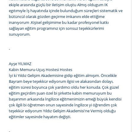
ekiple arasında güçlü bir iletişim oluştu Almış oldugum IK
egıtımıyle İş hayatında içinde bulunduğum süreçleri sistematik ve
bütüncül olarak gözden geçirme imkanını elde ettiğime
inanıyorum .Kişisel gelişimime bu kadar profesyonel katkı
sağlayan eğitim programınız için sonsuz teşekkürlerimi
sunuyorum.
-
Ayşe YILMAZ
Kabin Memuru-Uçuş Hostesi Hostes
İyi ki Yıldız Gelişim Akademisine gidip eğitim almışım. Öncelikle
Bayram beye teşekkür ediyorum ilgisi ve alakasından dolayı,
eğitim süresi boyunca çok yardımcı oldu her konuda. Çok güzel
eğitim geçirdim şuan özel bi şirkette kabin memuruyum bu
başarımın arkasında İngilizce eğitmenimizin emeği büyük kendisi
çok ilgili bi öğretmen onun sayesinde İngilizce yi öğrendim çok
teşekkür ediyorum Yıldız Gelişim Akademisi'ne Vermiş olduğu
eğitimler sayesinde hayatım değişti.
-