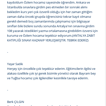
kaydoldum Özlem hocamız sayesinde öğrendim. Ankara ve
İstanbulda sınavlara girdim pes etmeden bir sonraki alımı
bekledim kurs yeri çok özverili olduğu için her zaman gittiğim
zaman daha önceki grupda öğrencisiniz tekrar kayıt olmanız
gerekli demedi boş zamanlarımda çalışmamız için bilgisayar
sınıfları bile bizlere sundu sonunda Antalya'nın sınavına girdim
108 yazarak istedikleri yazma ortalamasına girebildim özversi için
kuruma ve Özlem hocama teşekkür ediyorum.(ANTALYA ZABIT
KATİPLİĞİ SINAVI KAZANIP YERLEŞMİŞTİR. TEBRİK EDERİZ)
-
Yaşar Sadık
Herşey için öncelikle çok teşekkür ederim. Eğitimcilerin ilgilisi ve
alakası özellikle çok iyi gerek bizimle yönetici olarak Bayram bey
ve Tuğba hocamız çok ilgilendiler kesinlikle tavsiye ederim.
-
Berk ÇILGIN