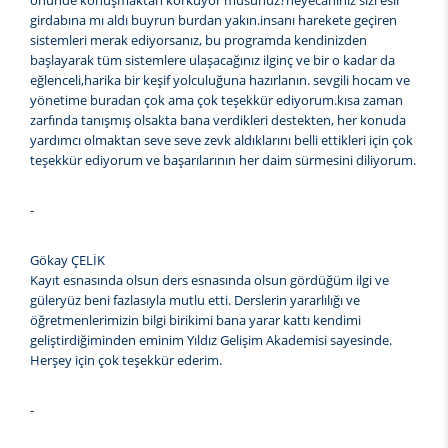
önünde konuşmaktan korkuyor musunuz?heyecanınız sizi esir
girdabına mı aldı buyrun burdan yakın.insanı harekete geçiren
sistemleri merak ediyorsanız, bu programda kendinizden
başlayarak tüm sistemlere ulaşacağınız ilginç ve bir o kadar da
eğlenceli,harika bir keşif yolculuğuna hazırlanın. sevgili hocam ve
yönetime buradan çok ama çok teşekkür ediyorum.kısa zaman
zarfında tanışmış olsakta bana verdikleri destekten, her konuda
yardımcı olmaktan seve seve zevk aldıklarını belli ettikleri için çok
teşekkür ediyorum ve başarılarının her daim sürmesini diliyorum.
-
Gökay ÇELİK
Kayıt esnasında olsun ders esnasında olsun gördüğüm ilgi ve
güleryüz beni fazlasıyla mutlu etti. Derslerin yararlılığı ve
öğretmenlerimizin bilgi birikimi bana yarar kattı kendimi
geliştirdiğiminden eminim Yıldız Gelişim Akademisi sayesinde.
Herşey için çok teşekkür ederim.
-