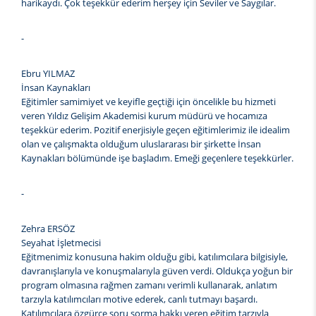
harikaydı. Çok teşekkür ederim herşey için Seviler ve Saygılar.
-
Ebru YILMAZ
İnsan Kaynakları
Eğitimler samimiyet ve keyifle geçtiği için öncelikle bu hizmeti
veren Yıldız Gelişim Akademisi kurum müdürü ve hocamıza
teşekkür ederim. Pozitif enerjisiyle geçen eğitimlerimiz ile idealim
olan ve çalışmakta olduğum uluslararası bir şirkette İnsan
Kaynakları bölümünde işe başladım. Emeği geçenlere teşekkürler.
-
Zehra ERSÖZ
Seyahat İşletmecisi
Eğitmenimiz konusuna hakim olduğu gibi, katılımcılara bilgisiyle,
davranışlarıyla ve konuşmalarıyla güven verdi. Oldukça yoğun bir
program olmasına rağmen zamanı verimli kullanarak, anlatım
tarzıyla katılımcıları motive ederek, canlı tutmayı başardı.
Katılımcılara özgürce soru sorma hakkı veren eğitim tarzıyla