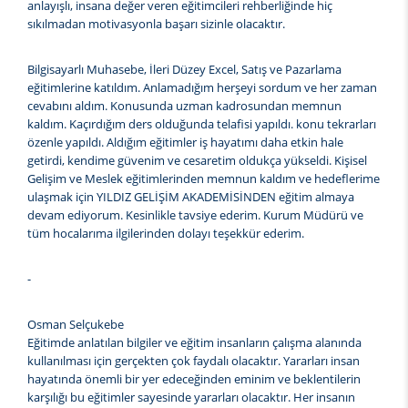
anlayışlı, insana değer veren eğitimcileri rehberliğinde hiç
sıkılmadan motivasyonla başarı sizinle olacaktır.
Bilgisayarlı Muhasebe, İleri Düzey Excel, Satış ve Pazarlama
eğitimlerine katıldım. Anlamadığım herşeyi sordum ve her zaman
cevabını aldım. Konusunda uzman kadrosundan memnun
kaldım. Kaçırdığım ders olduğunda telafisi yapıldı. konu tekrarları
özenle yapıldı. Aldığım eğitimler iş hayatımı daha etkin hale
getirdi, kendime güvenim ve cesaretim oldukça yükseldi. Kişisel
Gelişim ve Meslek eğitimlerinden memnun kaldım ve hedeflerime
ulaşmak için YILDIZ GELİŞİM AKADEMİSİNDEN eğitim almaya
devam ediyorum. Kesinlikle tavsiye ederim. Kurum Müdürü ve
tüm hocalarıma ilgilerinden dolayı teşekkür ederim.
-
Osman Selçukebe
Eğitimde anlatılan bilgiler ve eğitim insanların çalışma alanında
kullanılması için gerçekten çok faydalı olacaktır. Yararları insan
hayatında önemli bir yer edeceğinden eminim ve beklentilerin
karşılığı bu eğitimler sayesinde yararları olacaktır. Her insanın