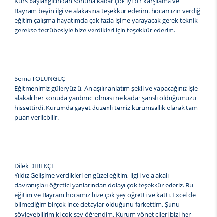
Kurs başlangıcından sonuna kadar çok iyi bir karşılama ve
Bayram beyin ilgi ve alakasına teşekkür ederim. hocamızın verdiği
eğitim çalışma hayatımda çok fazla işime yarayacak gerek teknik
gerekse tecrübesiyle bize verdikleri için teşekkür ederim.
-
Sema TOLUNGÜÇ
Eğitmenimiz güleryüzlü, Anlaşılır anlatım şekli ve yapacağınız işle
alakalı her konuda yardımcı olması ne kadar şanslı olduğumuzu
hissettirdi. Kurumda gayet düzenli temiz kurumsallık olarak tam
puan verilebilir.
-
Dilek DİBEKÇİ
Yıldız Gelişime verdikleri en güzel eğitim, ilgili ve alakalı
davranışları öğretici yanlarından dolayı çok teşekkür ederiz. Bu
eğitim ve Bayram hocamız bize çok şey öğretti ve kattı. Excel de
bilmediğim birçok ince detaylar olduğunu farkettim. Şunu
söyleyebilirim ki çok şey öğrendim. Kurum yöneticileri bizi her