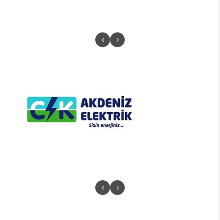
‹
›
‹
›