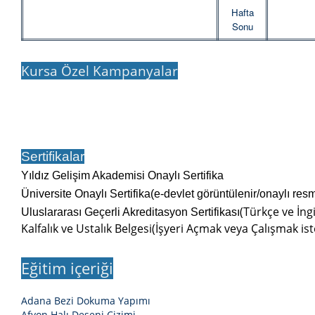
Hafta
Sonu
Kursa Özel Kampanyalar
Sertifikalar
Yıldız Gelişim Akademisi Onaylı Sertifika
Üniversite Onaylı Sertifika(e-devlet görüntülenir/onaylı res
(Türkçe ve İngi
Uluslararası Geçerli Akreditasyon Sertifikası
Kalfalık ve Ustalık Belgesi(İşyeri Açmak veya Çalışmak ist
Eğitim içeriği
Adana Bezi Dokuma Yapımı
Afyon Halı Deseni Çizimi