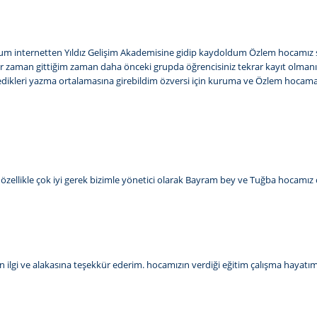
dum internetten Yıldız Gelişim Akademisine gidip kaydoldum Özlem hocamız 
er zaman gittiğim zaman daha önceki grupda öğrencisiniz tekrar kayıt olmanız
istedikleri yazma ortalamasına girebildim özversi için kuruma ve Özlem ho
sı özellikle çok iyi gerek bizimle yönetici olarak Bayram bey ve Tuğba hocamız ç
 ilgi ve alakasına teşekkür ederim. hocamızın verdiği eğitim çalışma hayatım