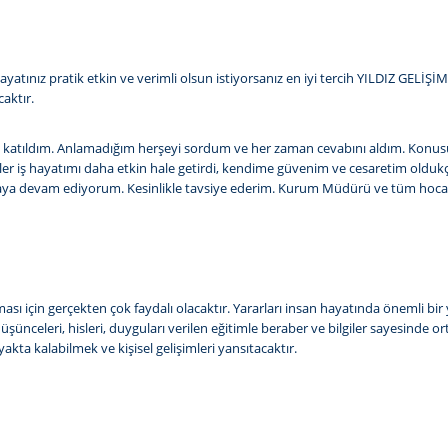
 hayatınız pratik etkin ve verimli olsun istiyorsanız en iyi tercih YILDIZ GEL
caktır.
lerine katıldım. Anlamadığım herşeyi sordum ve her zaman cevabını aldım. 
timler iş hayatımı daha etkin hale getirdi, kendime güvenim ve cesaretim old
a devam ediyorum. Kesinlikle tavsiye ederim. Kurum Müdürü ve tüm hocalar
lması için gerçekten çok faydalı olacaktır. Yararları insan hayatında önemli bi
üşünceleri, hisleri, duyguları verilen eğitimle beraber ve bilgiler sayesinde o
kta kalabilmek ve kişisel gelişimleri yansıtacaktır.