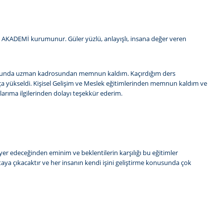
İŞİM AKADEMİ kurumunur. Güler yüzlü, anlayışlı, insana değer veren
Konusunda uzman kadrosundan memnun kaldım. Kaçırdığım ders
ukça yükseldi. Kişisel Gelişim ve Meslek eğitimlerinden memnun kaldım ve
ıma ilgilerinden dolayı teşekkür ederim.
r yer edeceğinden eminim ve beklentilerin karşılığı bu eğitimler
rtaya çıkacaktır ve her insanın kendi işini geliştirme konusunda çok