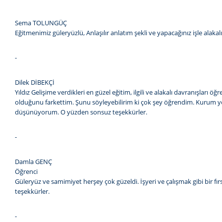
Sema TOLUNGÜÇ
Eğitmenimiz güleryüzlü, Anlaşılır anlatım şekli ve yapacağınız işle ala
-
Dilek DİBEKÇİ
Yıldız Gelişime verdikleri en güzel eğitim, ilgili ve alakalı davranışları
olduğunu farkettim. Şunu söyleyebilirim ki çok şey öğrendim. Kurum yönet
düşünüyorum. O yüzden sonsuz teşekkürler.
-
Damla GENÇ
Öğrenci
Güleryüz ve samimiyet herşey çok güzeldi. İşyeri ve çalışmak gibi bir fı
teşekkürler.
-