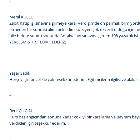
-
Meral KÜLLÜ
Zabıt Katipliği sınavına girmeye karar verdiğimde on parmak bilmiyor
etmeden bir sonraki alımı bekledim kurs yeri çok özverili olduğu için h
bile bizlere sundu sonunda Antalya'nın sınavına girdim 108 yazarak 
YERLEŞMİŞTİR. TEBRİK EDERİZ)
-
Yaşar Sadık
Herşey için öncelikle çok teşekkür ederim. Eğitimcilerin ilgilisi ve alaka
-
Berk ÇILGIN
Kurs başlangıcından sonuna kadar çok iyi bir karşılama ve Bayram beyin
verdikleri için teşekkür ederim.
-