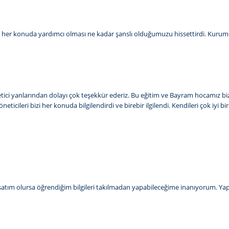
kalı her konuda yardımcı olması ne kadar şanslı olduğumuzu hissettirdi. Kurum
 öğretici yanlarından dolayı çok teşekkür ederiz. Bu eğitim ve Bayram hocamız b
icileri bizi her konuda bilgilendirdi ve birebir ilgilendi. Kendileri çok iyi b
rsatım olursa öğrendiğim bilgileri takılmadan yapabileceğime inanıyorum. Yapıp