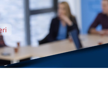
eri
EMİSİ