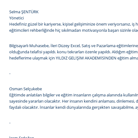
Selma ŞENTÜRK
Yönetici
Hedefiniz güzel bir kariyerse, kişisel gelişiminize önem veriyorsanız, iş
eğitimcileri rehberliğinde hiç sıkılmadan motivasyonla başarı sizinle ola
Bilgisayarlı Muhasebe, İleri Düzey Excel, Satış ve Pazarlama eğitim
olduğunda telafisi yapıldı. konu tekrarları özenle yapıldı. Aldığım eği
hedeflerime ulaşmak için YILDIZ GELİŞİM AKADEMİSİNDEN eğitim almay
-
Osman Selçukebe
Eğitimde anlatılan bilgiler ve eğitim insanların çalışma alanında kullanı
sayesinde yararları olacaktır. Her insanın kendini anlaması, dinlemesi, d
faydalı olacaktır. İnsanlar kendi dünyalarında gerçekten savaşabilme, aya
-