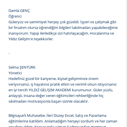
Damla GENÇ
Öğrenci
Güleryüz ve samimiyet herşey çok güzeldi. İşyeri ve çalışmak gibi
bir fırsatım olursa öğrendiğim bilgileri takılmadan yapabileceğime
inanıyorum. Yapıp ilerledikçe sizi hatırlayacağım. Hocalarıma ve
Yıldız Gelişim'e teşekkürler.
-
Selma ŞENTÜRK
Yönetici
Hedefiniz güzel bir kariyerse, kişisel gelişiminize önem
veriyorsanız, iş hayatınız pratik etkin ve verimli olsun istiyorsanız
en iyi tercih YILDIZ GELİŞİM AKADEMİ kurumunur. Güler yüzlü,
anlayışlı, insana değer veren eğitimcileri rehberliğinde hiç
sıkılmadan motivasyonla başarı sizinle olacaktır.
Bilgisayarlı Muhasebe, İleri Düzey Excel, Satış ve Pazarlama
eğitimlerine katıldım. Anlamadığım herşeyi sordum ve her zaman
cevabını aldım. Konusunda uzman kadrosundan memnun