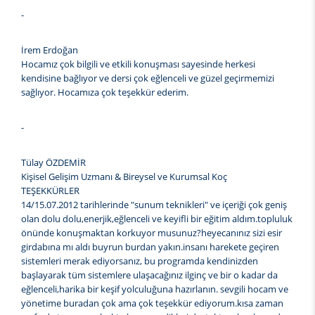
-
İrem Erdoğan
Hocamız çok bilgili ve etkili konuşması sayesinde herkesi
kendisine bağlıyor ve dersi çok eğlenceli ve güzel geçirmemizi
sağlıyor. Hocamıza çok teşekkür ederim.
-
Tülay ÖZDEMİR
Kişisel Gelişim Uzmanı & Bireysel ve Kurumsal Koç
TEŞEKKÜRLER
14/15.07.2012 tarihlerinde "sunum teknikleri" ve içeriği çok geniş
olan dolu dolu,enerjik,eğlenceli ve keyifli bir eğitim aldım.topluluk
önünde konuşmaktan korkuyor musunuz?heyecanınız sizi esir
girdabına mı aldı buyrun burdan yakın.insanı harekete geçiren
sistemleri merak ediyorsanız, bu programda kendinizden
başlayarak tüm sistemlere ulaşacağınız ilginç ve bir o kadar da
eğlenceli,harika bir keşif yolculuğuna hazırlanın. sevgili hocam ve
yönetime buradan çok ama çok teşekkür ediyorum.kısa zaman