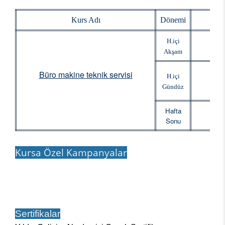
Kurs Adı
Dönemi
Baş
H.içi
Akşam
Büro makine teknik servisi
H.içi
Gündüz
Hafta
Sonu
Kursa Özel Kampanyalar
Sertifikalar